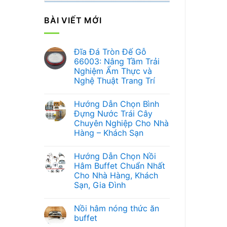
BÀI VIẾT MỚI
Đĩa Đá Tròn Đế Gỗ
66003: Nâng Tầm Trải
Nghiệm Ẩm Thực và
Nghệ Thuật Trang Trí
Không
có
Hướng Dẫn Chọn Bình
bình
luận
Đựng Nước Trái Cây
ở
Chuyên Nghiệp Cho Nhà
Đĩa
Đá
Hàng – Khách Sạn
Tròn
Đế
Không
Gỗ
có
Hướng Dẫn Chọn Nồi
66003:
bình
Nâng
luận
Hâm Buffet Chuẩn Nhất
ở
Tầm
Cho Nhà Hàng, Khách
Hướng
Trải
Dẫn
Nghiệm
Sạn, Gia Đình
Chọn
Ẩm
Bình
Không
Thực
Đựng
có
và
Nồi hâm nóng thức ăn
Nước
bình
Nghệ
Trái
luận
Thuật
buffet
ở
Cây
Trang