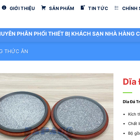
GIỚI THIỆU
SẢN PHẨM
TIN TỨC
CHÍNH
UYÊN PHÂN PHỐI THIẾT BỊ KHÁCH SẠN NHÀ HÀNG C
G THỨC ĂN
Dĩa
Dĩa Đá T
Kích 
Chất l
Bộ gồm