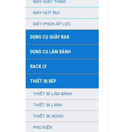
MÁY GIẶT THẢM
MÁY HÚT BỤI
MÁY PHUN ÁP LỰC
DỤNG CỤ QUẦY BAR
DỤNG CỤ LÀM BÁNH
RACK LY
THIẾT BỊ BẾP
THIẾT BỊ LÀM BÁNH
THIẾT BỊ LẠNH
THIẾT BỊ NÓNG
PHỤ KIỆN