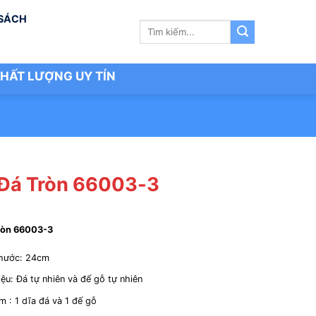
 SÁCH
Tìm
kiếm:
HẤT LƯỢNG UY TÍN
 Đá Tròn 66003-3
ròn 66003-3
thước: 24cm
iệu: Đá tự nhiên và đế gỗ tự nhiên
 : 1 dĩa đá và 1 đế gỗ