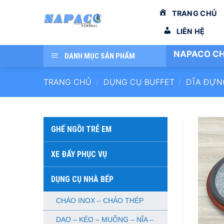
Bỏ
TRANG CHỦ
qua
nội
LIÊN HỆ
dung
NAPACO CH
DANH MỤC SẢN PHẨM
TRANG CHỦ
/
DỤNG CỤ BUFFET
/
DĨA ĐỰN
GHẾ NGỒI TRẺ EM
XE ĐẨY PHỤC VỤ
DỤNG CỤ NHÀ BẾP
CHẢO INOX – CHẢO THÉP
DAO – KÉO – MUỖNG – NĨA –