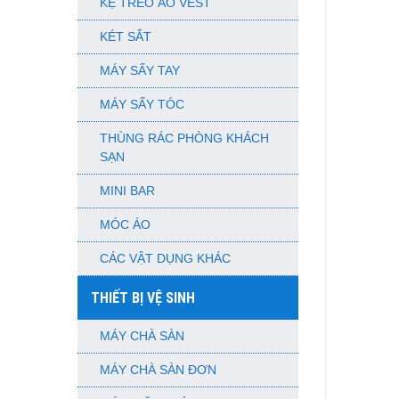
KỆ TREO ÁO VEST
KÉT SẮT
MÁY SẤY TAY
MÁY SẤY TÓC
THÙNG RÁC PHÒNG KHÁCH
SẠN
MINI BAR
MÓC ÁO
CÁC VẬT DỤNG KHÁC
THIẾT BỊ VỆ SINH
MÁY CHÀ SÀN
MÁY CHÀ SÀN ĐƠN