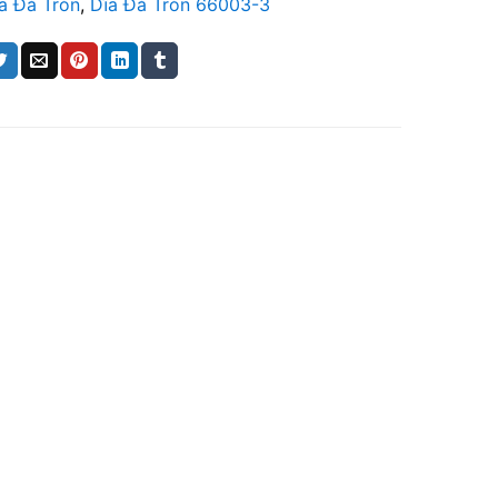
a Đá Tròn
,
Dĩa Đá Tròn 66003-3