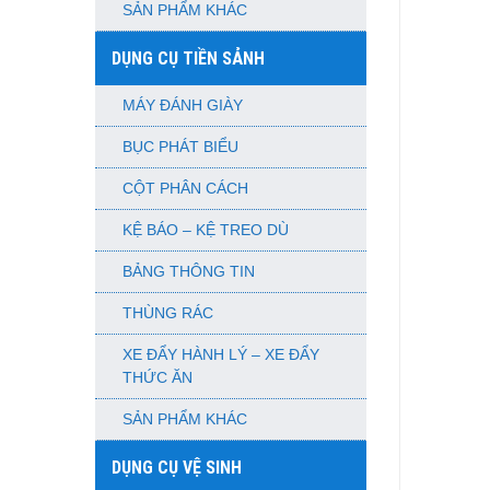
SẢN PHẨM KHÁC
DỤNG CỤ TIỀN SẢNH
MÁY ĐÁNH GIÀY
BỤC PHÁT BIỂU
CỘT PHÂN CÁCH
KỆ BÁO – KỆ TREO DÙ
BẢNG THÔNG TIN
THÙNG RÁC
XE ĐẨY HÀNH LÝ – XE ĐẨY
THỨC ĂN
SẢN PHẨM KHÁC
DỤNG CỤ VỆ SINH