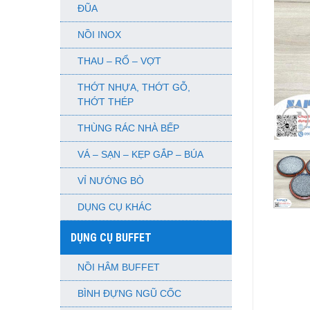
ĐŨA
NỒI INOX
THAU – RỔ – VỢT
THỚT NHỰA, THỚT GỖ,
THỚT THÉP
THÙNG RÁC NHÀ BẾP
VÁ – SẠN – KẸP GẮP – BÚA
VỈ NƯỚNG BÒ
DỤNG CỤ KHÁC
DỤNG CỤ BUFFET
NỒI HÂM BUFFET
BÌNH ĐỰNG NGŨ CỐC