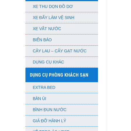
XE THU DỌN ĐỒ DƠ
XE ĐẨY LÀM VỆ SINH
XE VẮT NƯỚC
BIỂN BÁO
CÂY LAU – CÂY GẠT NƯỚC
DỤNG CỤ KHÁC
DỤNG CỤ PHÒNG KHÁCH SẠN
EXTRA BED
BÀN ỦI
BÌNH ĐUN NƯỚC
GIÁ ĐỠ HÀNH LÝ