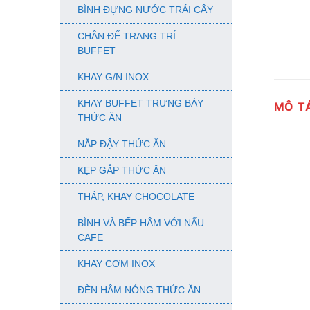
BÌNH ĐỰNG NƯỚC TRÁI CÂY
CHÂN ĐẾ TRANG TRÍ
BUFFET
KHAY G/N INOX
KHAY BUFFET TRƯNG BÀY
MÔ T
THỨC ĂN
NẮP ĐẬY THỨC ĂN
KẸP GẮP THỨC ĂN
THÁP, KHAY CHOCOLATE
BÌNH VÀ BẾP HÂM VỚI NẤU
CAFE
KHAY CƠM INOX
ĐÈN HÂM NÓNG THỨC ĂN