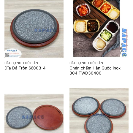
DĨA ĐỰNG THỨC ĂN
DĨA ĐỰNG THỨC ĂN
Chén chấm Hàn Quốc inox
Dĩa Đá Tròn 66003-4
304 TWD30400