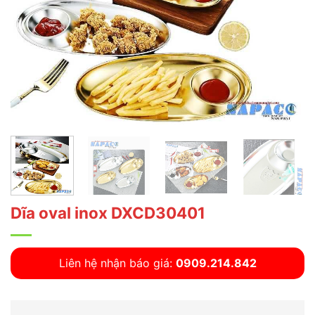
Dĩa oval inox DXCD30401
Liên hệ nhận báo giá:
0909.214.842