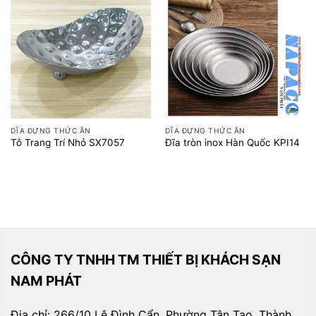
DĨA ĐỰNG THỨC ĂN
DĨA ĐỰNG THỨC ĂN
Tô Trang Trí Nhỏ SX7057
Đĩa tròn inox Hàn Quốc KPI14
CÔNG TY TNHH TM THIẾT BỊ KHÁCH SẠN
NAM PHÁT
Địa chỉ: 266/10 Lê Đình Cẩn, Phường Tân Tạo, Thành