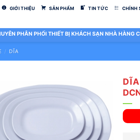
GIỚI THIỆU
SẢN PHẨM
TIN TỨC
CHÍNH
UYÊN PHÂN PHỐI THIẾT BỊ KHÁCH SẠN NHÀ HÀNG C
E
/
DĨA
DĨA
DCN