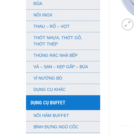
ĐŨA
NỒI INOX
THAU – RỔ – VỢT
THỚT NHỰA, THỚT GỖ,
THỚT THÉP
THÙNG RÁC NHÀ BẾP
VÁ – SẠN – KẸP GẮP – BÚA
VỈ NƯỚNG BÒ
DỤNG CỤ KHÁC
DỤNG CỤ BUFFET
NỒI HÂM BUFFET
BÌNH ĐỰNG NGŨ CỐC