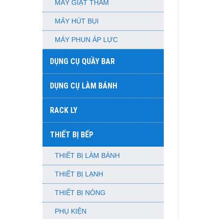
MÁY GIẶT THẢM
MÁY HÚT BỤI
MÁY PHUN ÁP LỰC
DỤNG CỤ QUẦY BAR
DỤNG CỤ LÀM BÁNH
RACK LY
THIẾT BỊ BẾP
THIẾT BỊ LÀM BÁNH
THIẾT BỊ LẠNH
THIẾT BỊ NÓNG
PHỤ KIỆN