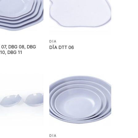
+
DĨA
 07, DBG 08, DBG
DĨA DTT 06
10, DBG 11
+
DĨA