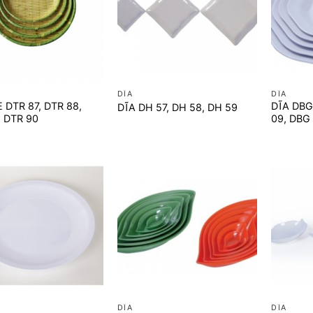
+
+
DĨA
DĨA
 DTR 87, DTR 88,
DĨA DBG
DĨA DH 57, DH 58, DH 59
, DTR 90
09, DBG 
+
+
DĨA
DĨA