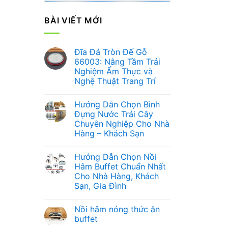
BÀI VIẾT MỚI
Đĩa Đá Tròn Đế Gỗ
66003: Nâng Tầm Trải
Nghiệm Ẩm Thực và
Nghệ Thuật Trang Trí
Không
có
Hướng Dẫn Chọn Bình
bình
luận
Đựng Nước Trái Cây
ở
Chuyên Nghiệp Cho Nhà
Đĩa
Đá
Hàng – Khách Sạn
Tròn
Đế
Không
Gỗ
có
Hướng Dẫn Chọn Nồi
66003:
bình
Nâng
luận
Hâm Buffet Chuẩn Nhất
ở
Tầm
Cho Nhà Hàng, Khách
Hướng
Trải
Dẫn
Nghiệm
Sạn, Gia Đình
Chọn
Ẩm
Bình
Không
Thực
Đựng
có
và
Nồi hâm nóng thức ăn
Nước
bình
Nghệ
Trái
luận
Thuật
buffet
ở
Cây
Trang