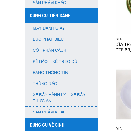
SẢN PHẨM KHÁC
DỤNG CỤ TIỀN SẢNH
MÁY ĐÁNH GIÀY
+
BỤC PHÁT BIỂU
DĨA
DĨA TRE
DTR 89
CỘT PHÂN CÁCH
KỆ BÁO – KỆ TREO DÙ
BẢNG THÔNG TIN
THÙNG RÁC
XE ĐẨY HÀNH LÝ – XE ĐẨY
THỨC ĂN
SẢN PHẨM KHÁC
+
DỤNG CỤ VỆ SINH
DĨA