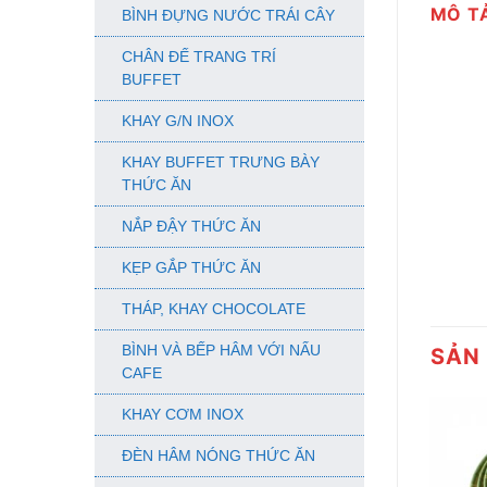
MÔ T
BÌNH ĐỰNG NƯỚC TRÁI CÂY
CHÂN ĐẾ TRANG TRÍ
BUFFET
KHAY G/N INOX
KHAY BUFFET TRƯNG BÀY
THỨC ĂN
NẮP ĐẬY THỨC ĂN
KẸP GẮP THỨC ĂN
THÁP, KHAY CHOCOLATE
BÌNH VÀ BẾP HÂM VỚI NẤU
SẢN
CAFE
KHAY CƠM INOX
ĐÈN HÂM NÓNG THỨC ĂN