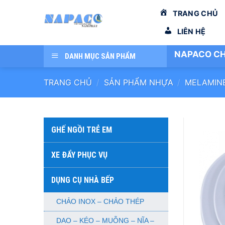
Bỏ
TRANG CHỦ
qua
nội
LIÊN HỆ
dung
NAPACO CH
DANH MỤC SẢN PHẨM
TRANG CHỦ
/
SẢN PHẨM NHỰA
/
MELAMIN
GHẾ NGỒI TRẺ EM
XE ĐẨY PHỤC VỤ
DỤNG CỤ NHÀ BẾP
CHẢO INOX – CHẢO THÉP
DAO – KÉO – MUỖNG – NĨA –