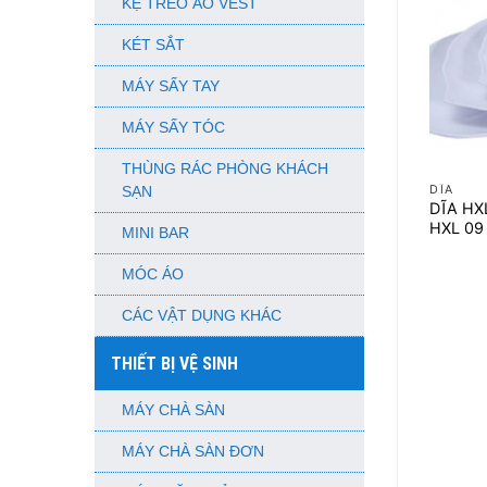
KỆ TREO ÁO VEST
KÉT SẮT
MÁY SẤY TAY
MÁY SẤY TÓC
+
THÙNG RÁC PHÒNG KHÁCH
DĨA
SẠN
DĨA HXL
HXL 09
MINI BAR
MÓC ÁO
CÁC VẬT DỤNG KHÁC
THIẾT BỊ VỆ SINH
MÁY CHÀ SÀN
MÁY CHÀ SÀN ĐƠN