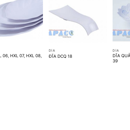
+
+
DĨA
DĨA
 06, HXL 07, HXL 08,
DĨA QUẢ
ĐĨA DCQ 18
39