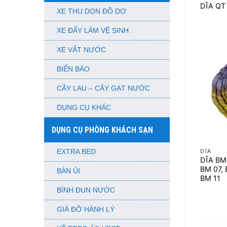
DĨA QT 
XE THU DỌN ĐỒ DƠ
XE ĐẨY LÀM VỆ SINH
XE VẮT NƯỚC
BIỂN BÁO
CÂY LAU – CÂY GẠT NƯỚC
DỤNG CỤ KHÁC
DỤNG CỤ PHÒNG KHÁCH SẠN
+
DĨA
EXTRA BED
DĨA BM
BM 07, 
BÀN ỦI
BM 11
BÌNH ĐUN NƯỚC
GIÁ ĐỠ HÀNH LÝ