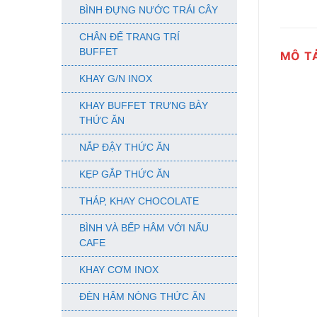
BÌNH ĐỰNG NƯỚC TRÁI CÂY
CHÂN ĐẾ TRANG TRÍ
BUFFET
MÔ T
KHAY G/N INOX
KHAY BUFFET TRƯNG BÀY
THỨC ĂN
NẮP ĐẬY THỨC ĂN
KẸP GẮP THỨC ĂN
THÁP, KHAY CHOCOLATE
BÌNH VÀ BẾP HÂM VỚI NẤU
CAFE
KHAY CƠM INOX
ĐÈN HÂM NÓNG THỨC ĂN