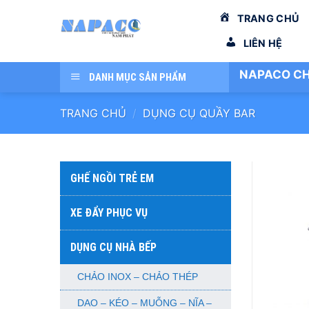
Bỏ
TRANG CHỦ
qua
nội
LIÊN HỆ
dung
NAPACO CH
DANH MỤC SẢN PHẨM
TRANG CHỦ
/
DỤNG CỤ QUẦY BAR
GHẾ NGỒI TRẺ EM
XE ĐẨY PHỤC VỤ
DỤNG CỤ NHÀ BẾP
CHẢO INOX – CHẢO THÉP
DAO – KÉO – MUỖNG – NĨA –