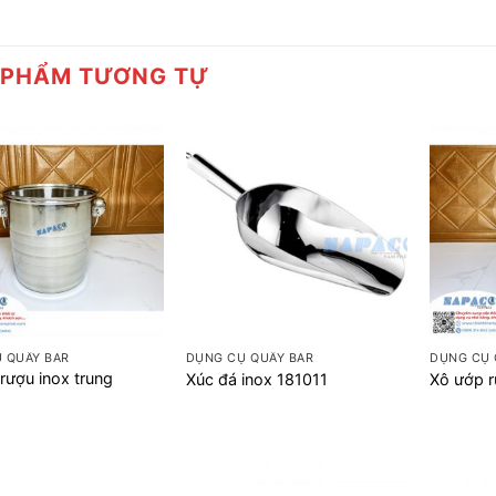
 PHẨM TƯƠNG TỰ
+
+
 QUẦY BAR
DỤNG CỤ QUẦY BAR
DỤNG CỤ 
rượu inox trung
Xúc đá inox 181011
Xô ướp r