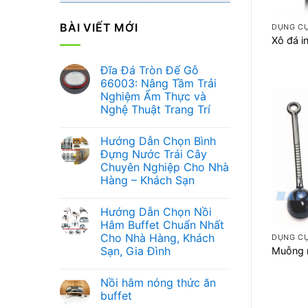
+
BÀI VIẾT MỚI
DỤNG CỤ
Xô đá i
Đĩa Đá Tròn Đế Gỗ
66003: Nâng Tầm Trải
Nghiệm Ẩm Thực và
Nghệ Thuật Trang Trí
Không
có
Hướng Dẫn Chọn Bình
bình
luận
Đựng Nước Trái Cây
ở
Chuyên Nghiệp Cho Nhà
Đĩa
Đá
Hàng – Khách Sạn
Tròn
Đế
Không
Gỗ
có
Hướng Dẫn Chọn Nồi
66003:
bình
+
Nâng
luận
Hâm Buffet Chuẩn Nhất
ở
Tầm
Cho Nhà Hàng, Khách
DỤNG CỤ
Hướng
Trải
Dẫn
Nghiệm
Sạn, Gia Đình
Muỗng 
Chọn
Ẩm
Bình
Không
Thực
Đựng
có
và
Nồi hâm nóng thức ăn
Nước
bình
Nghệ
Trái
luận
Thuật
buffet
ở
Cây
Trang