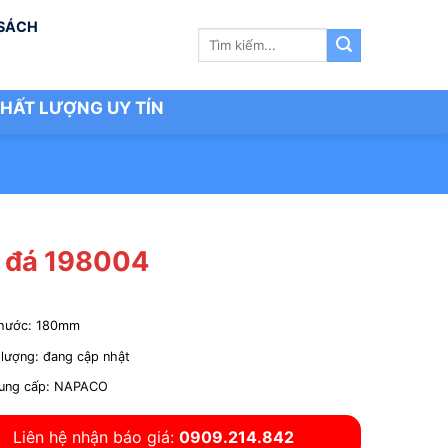
 SÁCH
Tìm
kiếm:
HẤT LƯỢNG UY TÍN
 đá 198004
thước: 180mm
 lượng: đang cập nhật
ung cấp: NAPACO
Liên hệ nhận báo giá:
0909.214.842