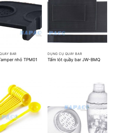
+
QUẦY BAR
DỤNG CỤ QUẦY BAR
 Tamper nhỏ TPM01
Tấm lót quầy bar JW-BMQ