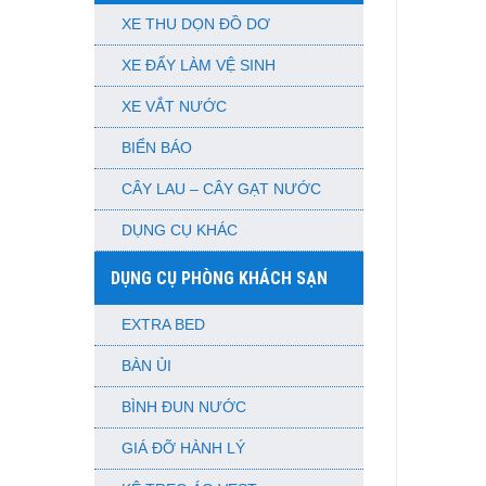
XE THU DỌN ĐỒ DƠ
XE ĐẨY LÀM VỆ SINH
XE VẮT NƯỚC
BIỂN BÁO
CÂY LAU – CÂY GẠT NƯỚC
DỤNG CỤ KHÁC
DỤNG CỤ PHÒNG KHÁCH SẠN
EXTRA BED
BÀN ỦI
BÌNH ĐUN NƯỚC
GIÁ ĐỠ HÀNH LÝ