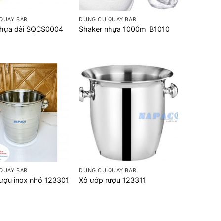
+
QUẦY BAR
DỤNG CỤ QUẦY BAR
hựa dài SQCS0004
Shaker nhựa 1000ml B1010
+
QUẦY BAR
DỤNG CỤ QUẦY BAR
ượu inox nhỏ 123301
Xô ướp rượu 123311