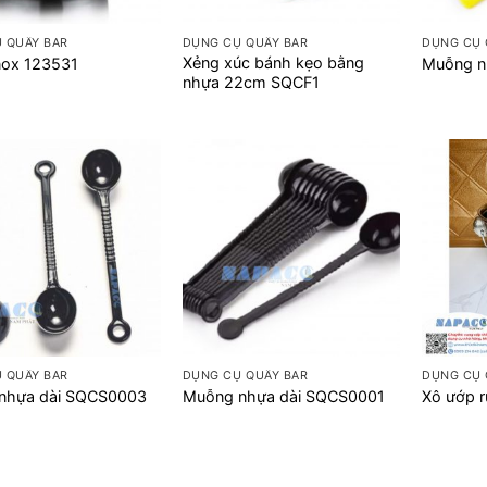
+
+
 QUẦY BAR
DỤNG CỤ QUẦY BAR
DỤNG CỤ 
Xẻng xúc bánh kẹo bằng
nox 123531
Muỗng n
nhựa 22cm SQCF1
+
+
 QUẦY BAR
DỤNG CỤ QUẦY BAR
DỤNG CỤ 
nhựa dài SQCS0003
Muỗng nhựa dài SQCS0001
Xô ướp r