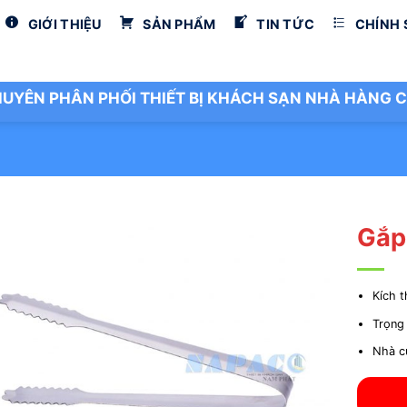
GIỚI THIỆU
SẢN PHẨM
TIN TỨC
CHÍNH
UYÊN PHÂN PHỐI THIẾT BỊ KHÁCH SẠN NHÀ HÀNG C
Gắp
Kích 
Trọng
Nhà c