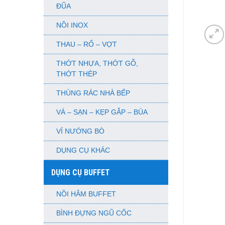
ĐŨA
NỒI INOX
THAU – RỔ – VỢT
THỚT NHỰA, THỚT GỖ,
THỚT THÉP
THÙNG RÁC NHÀ BẾP
VÁ – SẠN – KẸP GẮP – BÚA
VỈ NƯỚNG BÒ
DỤNG CỤ KHÁC
DỤNG CỤ BUFFET
NỒI HÂM BUFFET
BÌNH ĐỰNG NGŨ CỐC