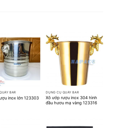
+
QUẦY BAR
DỤNG CỤ QUẦY BAR
Xô ướp rượu inox 304 hình
ượu inox lớn 123303
đầu hươu mạ vàng 123316