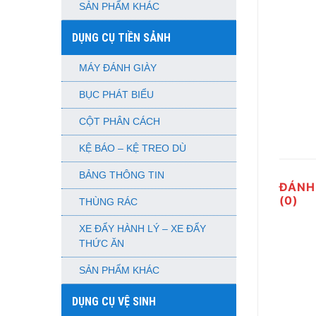
SẢN PHẨM KHÁC
DỤNG CỤ TIỀN SẢNH
MÁY ĐÁNH GIÀY
BỤC PHÁT BIỂU
CỘT PHÂN CÁCH
KỆ BÁO – KỆ TREO DÙ
BẢNG THÔNG TIN
ĐÁNH
(0)
THÙNG RÁC
XE ĐẨY HÀNH LÝ – XE ĐẨY
THỨC ĂN
SẢN PHẨM KHÁC
DỤNG CỤ VỆ SINH