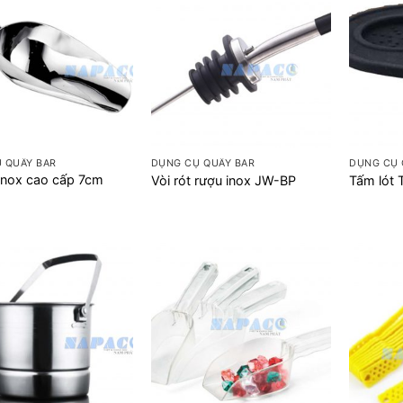
+
+
 QUẦY BAR
DỤNG CỤ QUẦY BAR
DỤNG CỤ 
inox cao cấp 7cm
Vòi rót rượu inox JW-BP
Tấm lót