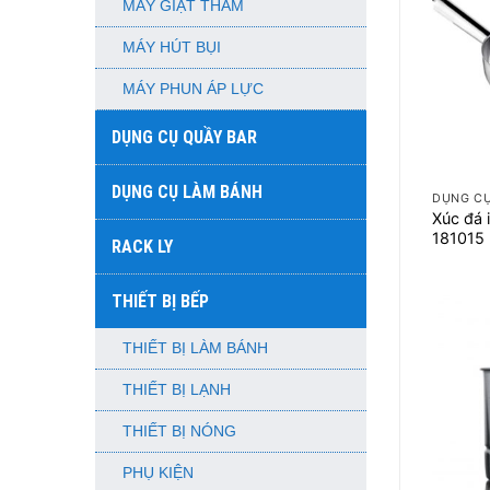
MÁY GIẶT THẢM
MÁY HÚT BỤI
MÁY PHUN ÁP LỰC
DỤNG CỤ QUẦY BAR
+
DỤNG CỤ LÀM BÁNH
DỤNG CỤ
Xúc đá 
181015
RACK LY
THIẾT BỊ BẾP
THIẾT BỊ LÀM BÁNH
THIẾT BỊ LẠNH
THIẾT BỊ NÓNG
PHỤ KIỆN