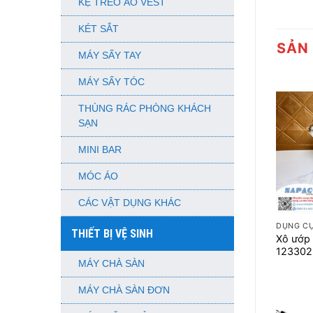
KỆ TREO ÁO VEST
KÉT SẮT
SẢN
MÁY SẤY TAY
MÁY SẤY TÓC
THÙNG RÁC PHÒNG KHÁCH
SẠN
MINI BAR
MÓC ÁO
+
CÁC VẬT DỤNG KHÁC
DỤNG CỤ
THIẾT BỊ VỆ SINH
Xô ướp 
123302
MÁY CHÀ SÀN
MÁY CHÀ SÀN ĐƠN