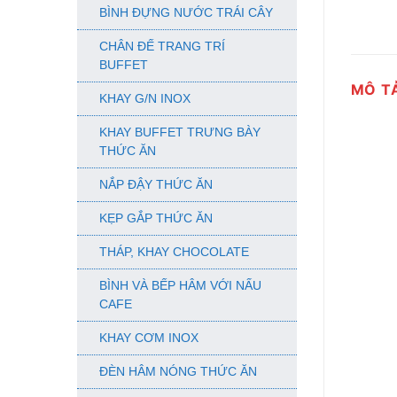
BÌNH ĐỰNG NƯỚC TRÁI CÂY
CHÂN ĐẾ TRANG TRÍ
BUFFET
MÔ T
KHAY G/N INOX
KHAY BUFFET TRƯNG BÀY
THỨC ĂN
NẮP ĐẬY THỨC ĂN
KẸP GẮP THỨC ĂN
THÁP, KHAY CHOCOLATE
BÌNH VÀ BẾP HÂM VỚI NẤU
CAFE
KHAY CƠM INOX
ĐÈN HÂM NÓNG THỨC ĂN