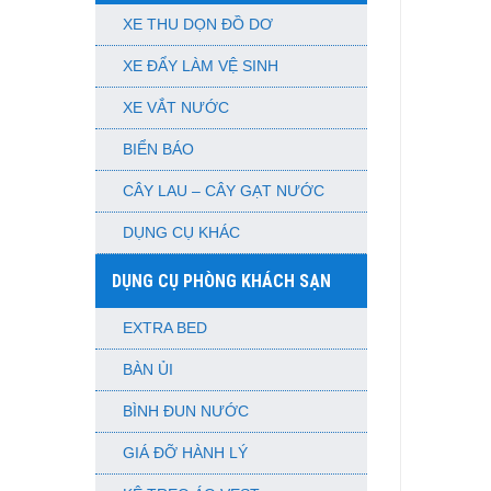
XE THU DỌN ĐỒ DƠ
XE ĐẨY LÀM VỆ SINH
XE VẮT NƯỚC
BIỂN BÁO
CÂY LAU – CÂY GẠT NƯỚC
DỤNG CỤ KHÁC
DỤNG CỤ PHÒNG KHÁCH SẠN
EXTRA BED
BÀN ỦI
BÌNH ĐUN NƯỚC
GIÁ ĐỠ HÀNH LÝ