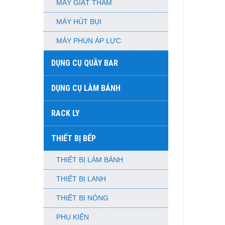
MÁY GIẶT THẢM
MÁY HÚT BỤI
MÁY PHUN ÁP LỰC
DỤNG CỤ QUẦY BAR
DỤNG CỤ LÀM BÁNH
RACK LY
THIẾT BỊ BẾP
THIẾT BỊ LÀM BÁNH
THIẾT BỊ LẠNH
THIẾT BỊ NÓNG
PHỤ KIỆN