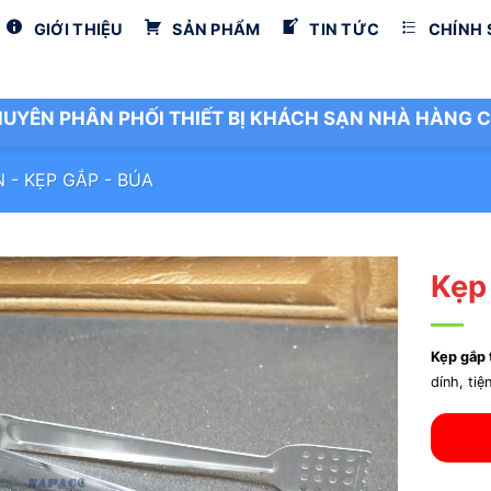
GIỚI THIỆU
SẢN PHẨM
TIN TỨC
CHÍNH
UYÊN PHÂN PHỐI THIẾT BỊ KHÁCH SẠN NHÀ HÀNG C
N - KẸP GẮP - BÚA
Kẹp
Kẹp gắp 
dính, ti