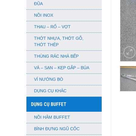
ĐŨA
NỒI INOX
THAU – RỔ – VỢT
THỚT NHỰA, THỚT GỖ,
THỚT THÉP
THÙNG RÁC NHÀ BẾP
VÁ – SẠN – KẸP GẮP – BÚA
VỈ NƯỚNG BÒ
DỤNG CỤ KHÁC
DỤNG CỤ BUFFET
NỒI HÂM BUFFET
BÌNH ĐỰNG NGŨ CỐC