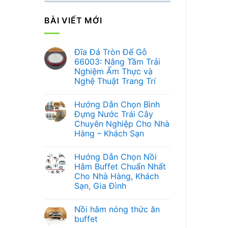
BÀI VIẾT MỚI
Đĩa Đá Tròn Đế Gỗ
66003: Nâng Tầm Trải
Nghiệm Ẩm Thực và
Nghệ Thuật Trang Trí
Không
có
Hướng Dẫn Chọn Bình
bình
luận
Đựng Nước Trái Cây
ở
Chuyên Nghiệp Cho Nhà
Đĩa
Đá
Hàng – Khách Sạn
Tròn
Đế
Không
Gỗ
có
Hướng Dẫn Chọn Nồi
66003:
bình
Nâng
luận
Hâm Buffet Chuẩn Nhất
ở
Tầm
Cho Nhà Hàng, Khách
Hướng
Trải
Dẫn
Nghiệm
Sạn, Gia Đình
Chọn
Ẩm
Bình
Không
Thực
Đựng
có
và
Nồi hâm nóng thức ăn
Nước
bình
Nghệ
Trái
luận
Thuật
buffet
ở
Cây
Trang