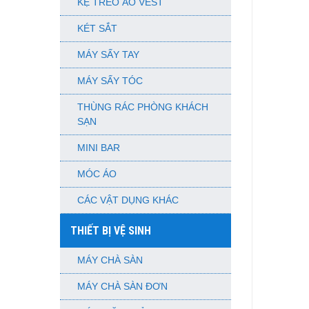
KỆ TREO ÁO VEST
KÉT SẮT
MÁY SẤY TAY
MÁY SẤY TÓC
THÙNG RÁC PHÒNG KHÁCH
SẠN
MINI BAR
MÓC ÁO
CÁC VẬT DỤNG KHÁC
THIẾT BỊ VỆ SINH
MÁY CHÀ SÀN
MÁY CHÀ SÀN ĐƠN