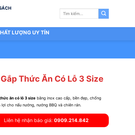
 SÁCH
Tìm
kiếm:
HẤT LƯỢNG UY TÍN
 Gắp Thức Ăn Có Lỗ 3 Size
thức ăn có lỗ 3 size
bằng inox cao cấp, bền đẹp, chống
ện lợi cho nấu nướng, nướng BBQ và chiên rán.
Liên hệ nhận báo giá:
0909.214.842