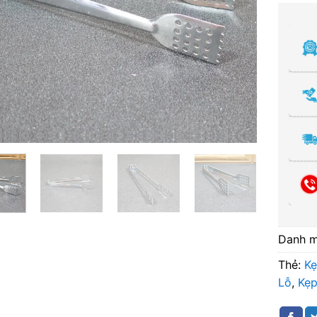
Danh 
Thẻ:
K
Lỗ
,
Kẹp