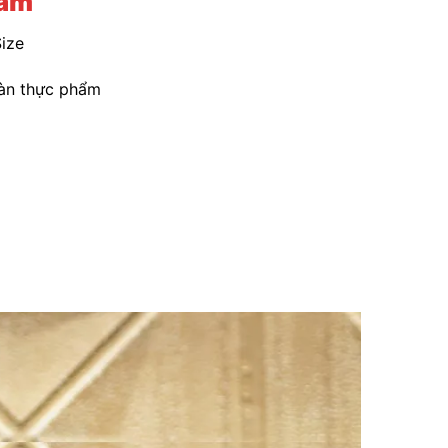
hẩm
ize
oàn thực phẩm