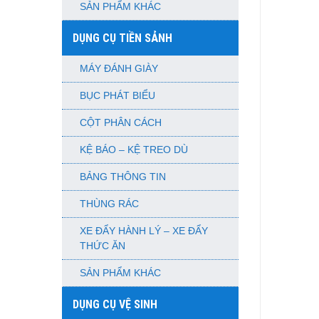
SẢN PHẨM KHÁC
DỤNG CỤ TIỀN SẢNH
MÁY ĐÁNH GIÀY
BỤC PHÁT BIỂU
CỘT PHÂN CÁCH
KỆ BÁO – KỆ TREO DÙ
BẢNG THÔNG TIN
THÙNG RÁC
XE ĐẨY HÀNH LÝ – XE ĐẨY
THỨC ĂN
SẢN PHẨM KHÁC
DỤNG CỤ VỆ SINH