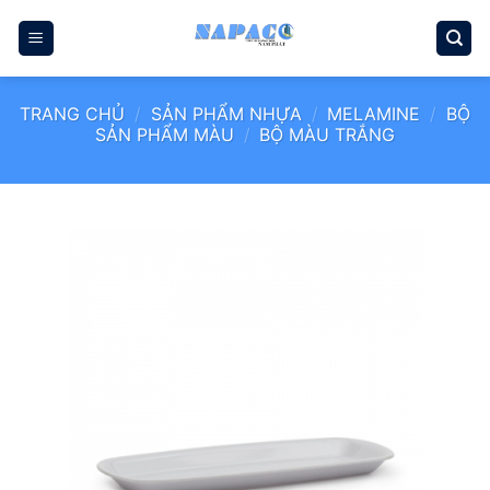
Bỏ
qua
nội
dung
TRANG CHỦ
/
SẢN PHẨM NHỰA
/
MELAMINE
/
BỘ
SẢN PHẨM MÀU
/
BỘ MÀU TRẮNG