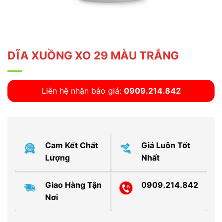
DĨA XUỒNG XO 29 MÀU TRẮNG
Liên hệ nhận báo giá:
0909.214.842
Cam Kết Chất
Giá Luôn Tốt
Lượng
Nhất
Giao Hàng Tận
0909.214.842
Nơi