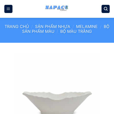
Bỏ
qua
nội
dung
TRANG CHỦ
/
SẢN PHẨM NHỰA
/
MELAMINE
/
BỘ
SẢN PHẨM MÀU
/
BỘ MÀU TRẮNG