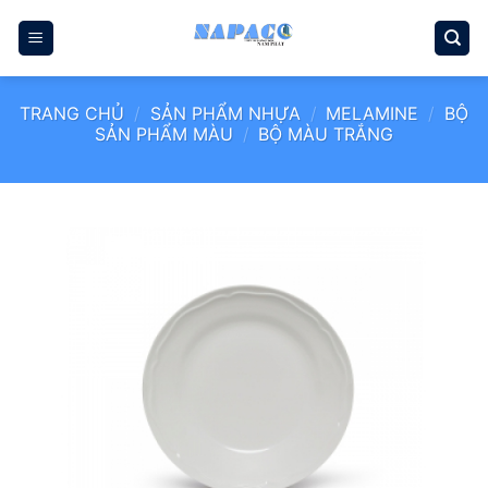
Bỏ
qua
nội
dung
TRANG CHỦ
/
SẢN PHẨM NHỰA
/
MELAMINE
/
BỘ
SẢN PHẨM MÀU
/
BỘ MÀU TRẮNG