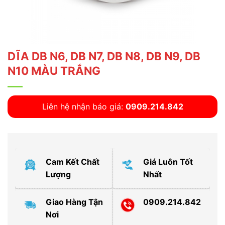
DĨA DB N6, DB N7, DB N8, DB N9, DB
N10 MÀU TRẮNG
Liên hệ nhận báo giá:
0909.214.842
Cam Kết Chất
Giá Luôn Tốt
Lượng
Nhất
Giao Hàng Tận
0909.214.842
Nơi