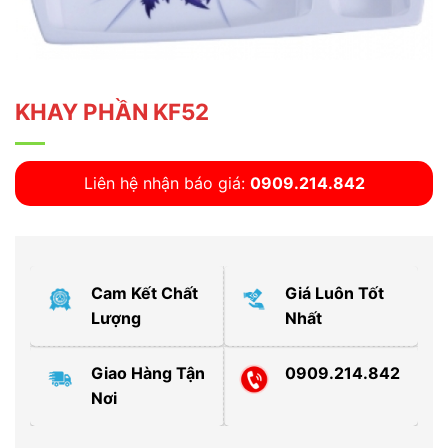
KHAY PHẦN KF52
Liên hệ nhận báo giá:
0909.214.842
Cam Kết Chất
Giá Luôn Tốt
Lượng
Nhất
Giao Hàng Tận
0909.214.842
Nơi