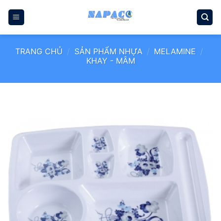
Bỏ
qua
nội
dung
TRANG CHỦ
/
SẢN PHẨM NHỰA
/
MELAMINE
/
KHAY - MÂM