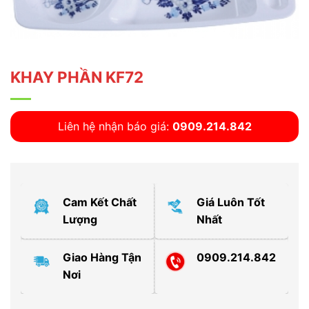
KHAY PHẦN KF72
Liên hệ nhận báo giá:
0909.214.842
Cam Kết Chất
Giá Luôn Tốt
Lượng
Nhất
Giao Hàng Tận
0909.214.842
Nơi