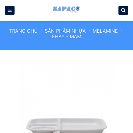
Bỏ
qua
nội
dung
TRANG CHỦ
/
SẢN PHẨM NHỰA
/
MELAMINE
/
KHAY - MÂM