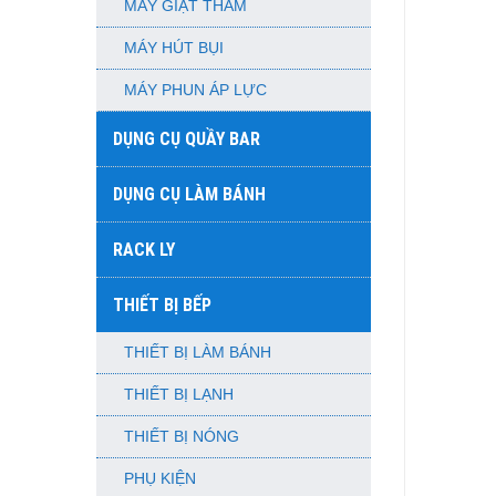
MÁY GIẶT THẢM
MÁY HÚT BỤI
MÁY PHUN ÁP LỰC
DỤNG CỤ QUẦY BAR
DỤNG CỤ LÀM BÁNH
RACK LY
THIẾT BỊ BẾP
THIẾT BỊ LÀM BÁNH
THIẾT BỊ LẠNH
THIẾT BỊ NÓNG
PHỤ KIỆN