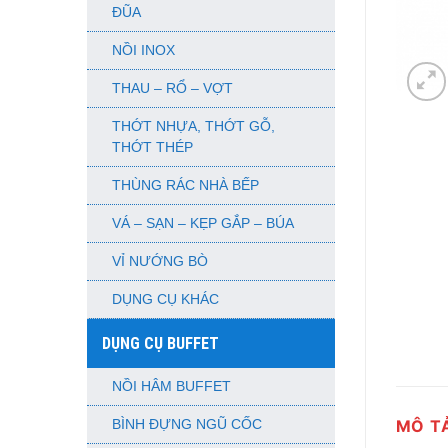
ĐŨA
NỒI INOX
THAU – RỔ – VỢT
THỚT NHỰA, THỚT GỖ,
THỚT THÉP
THÙNG RÁC NHÀ BẾP
VÁ – SẠN – KẸP GẮP – BÚA
VỈ NƯỚNG BÒ
DỤNG CỤ KHÁC
DỤNG CỤ BUFFET
NỒI HÂM BUFFET
MÔ T
BÌNH ĐỰNG NGŨ CỐC