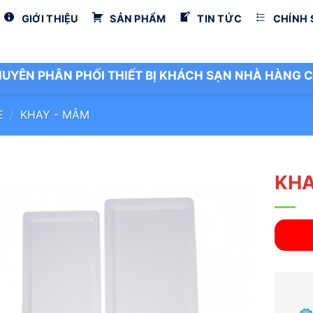
GIỚI THIỆU
SẢN PHẨM
TIN TỨC
CHÍNH
UYÊN PHÂN PHỐI THIẾT BỊ KHÁCH SẠN NHÀ HÀNG C
E
/
KHAY - MÂM
KHA