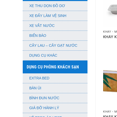
XE THU DỌN ĐỒ DƠ
XE ĐẨY LÀM VỆ SINH
+
XE VẮT NƯỚC
KHAY - 
BIỂN BÁO
KHAY 
CÂY LAU – CÂY GẠT NƯỚC
DỤNG CỤ KHÁC
DỤNG CỤ PHÒNG KHÁCH SẠN
EXTRA BED
BÀN ỦI
BÌNH ĐUN NƯỚC
+
GIÁ ĐỠ HÀNH LÝ
KHAY - 
KHAY 