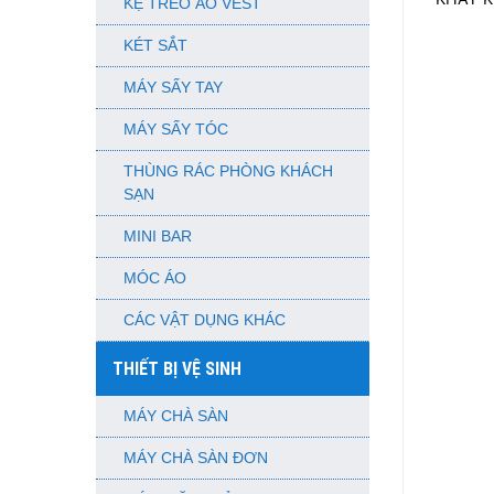
KỆ TREO ÁO VEST
KÉT SẮT
MÁY SẤY TAY
MÁY SẤY TÓC
THÙNG RÁC PHÒNG KHÁCH
SẠN
MINI BAR
MÓC ÁO
CÁC VẬT DỤNG KHÁC
THIẾT BỊ VỆ SINH
MÁY CHÀ SÀN
MÁY CHÀ SÀN ĐƠN