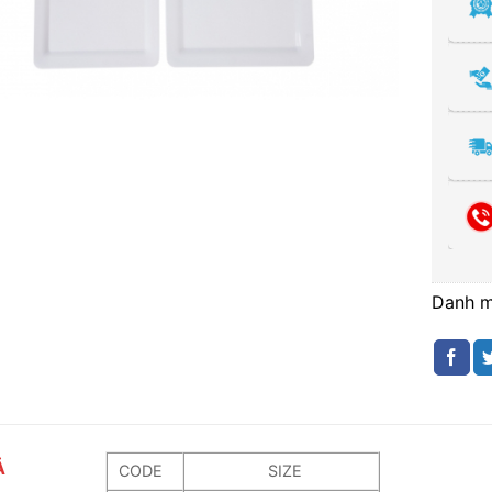
Danh 
Ả
CODE
SIZE