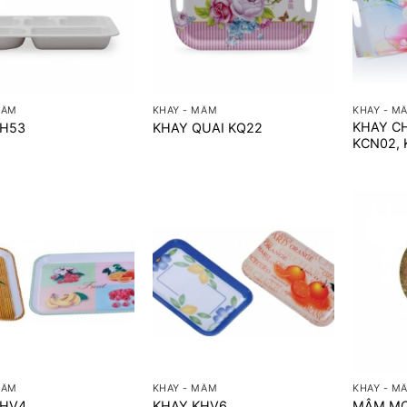
+
+
MÂM
KHAY - MÂM
KHAY - M
KHAY C
KH53
KHAY QUAI KQ22
KCN02, 
+
+
MÂM
KHAY - MÂM
KHAY - M
KHV4
KHAY KHV6
MÂM MC