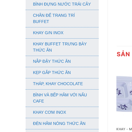
BÌNH ĐỰNG NƯỚC TRÁI CÂY
CHÂN ĐẾ TRANG TRÍ
BUFFET
KHAY G/N INOX
KHAY BUFFET TRƯNG BÀY
THỨC ĂN
SẢN
NẮP ĐẬY THỨC ĂN
KẸP GẮP THỨC ĂN
THÁP, KHAY CHOCOLATE
BÌNH VÀ BẾP HÂM VỚI NẤU
CAFE
KHAY CƠM INOX
+
ĐÈN HÂM NÓNG THỨC ĂN
KHAY - 