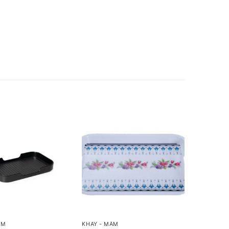
+
ÂM
KHAY - MÂM