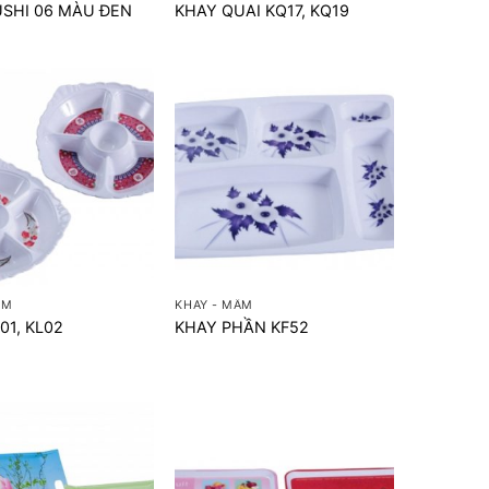
USHI 06 MÀU ĐEN
KHAY QUAI KQ17, KQ19
+
ÂM
KHAY - MÂM
01, KL02
KHAY PHẦN KF52