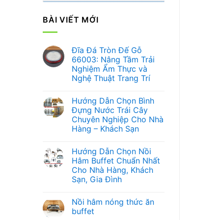
BÀI VIẾT MỚI
Đĩa Đá Tròn Đế Gỗ
66003: Nâng Tầm Trải
Nghiệm Ẩm Thực và
Nghệ Thuật Trang Trí
Không
có
Hướng Dẫn Chọn Bình
bình
luận
Đựng Nước Trái Cây
ở
Chuyên Nghiệp Cho Nhà
Đĩa
Đá
Hàng – Khách Sạn
Tròn
Đế
Không
Gỗ
có
Hướng Dẫn Chọn Nồi
66003:
bình
Nâng
luận
Hâm Buffet Chuẩn Nhất
ở
Tầm
Cho Nhà Hàng, Khách
Hướng
Trải
Dẫn
Nghiệm
Sạn, Gia Đình
Chọn
Ẩm
Bình
Không
Thực
Đựng
có
và
Nồi hâm nóng thức ăn
Nước
bình
Nghệ
Trái
luận
Thuật
buffet
ở
Cây
Trang