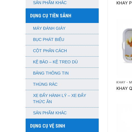
KHAY 
SẢN PHẨM KHÁC
DỤNG CỤ TIỀN SẢNH
MÁY ĐÁNH GIÀY
BỤC PHÁT BIỂU
CỘT PHÂN CÁCH
KỆ BÁO – KỆ TREO DÙ
+
BẢNG THÔNG TIN
KHAY - 
THÙNG RÁC
KHAY Q
XE ĐẨY HÀNH LÝ – XE ĐẨY
THỨC ĂN
SẢN PHẨM KHÁC
DỤNG CỤ VỆ SINH