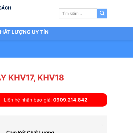
 SÁCH
Tìm
kiếm:
HẤT LƯỢNG UY TÍN
Y KHV17, KHV18
Liên hệ nhận báo giá:
0909.214.842
Cam Kết Chất Lượng