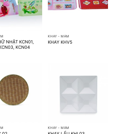
+
ÂM
KHAY - MÂM
HỮ NHẬT KCN01,
KHAY KHV5
KCN03, KCN04
+
ÂM
KHAY - MÂM
 02
KHAY LẨU KHL03