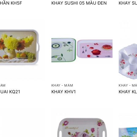
PHẦN KH5F
KHAY SUSHI 05 MÀU ĐEN
KHAY S
+
+
MÂM
KHAY - MÂM
KHAY - M
UAI KQ21
KHAY KHV1
KHAY KL