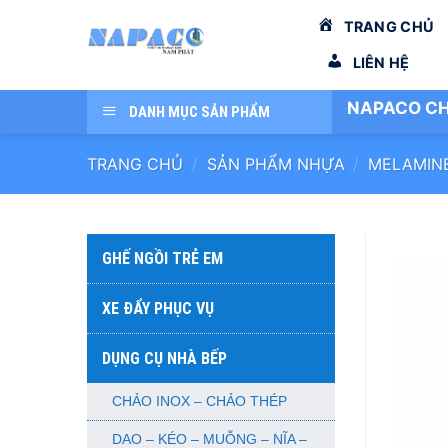
Bỏ
TRANG CHỦ
qua
nội
LIÊN HỆ
dung
NAPACO CH
DANH MỤC SẢN PHẨM
TRANG CHỦ
/
SẢN PHẨM NHỰA
/
MELAMIN
GHẾ NGỒI TRẺ EM
XE ĐẨY PHỤC VỤ
DỤNG CỤ NHÀ BẾP
CHẢO INOX – CHẢO THÉP
DAO – KÉO – MUỖNG – NĨA –