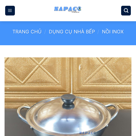
Bỏ
qua
nội
dung
TRANG CHỦ
/
DỤNG CỤ NHÀ BẾP
/
NỒI INOX