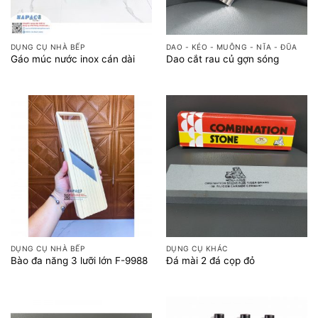
DỤNG CỤ NHÀ BẾP
DAO - KÉO - MUỖNG - NĨA - ĐŨA
Gáo múc nước inox cán dài
Dao cắt rau củ gợn sóng
DỤNG CỤ NHÀ BẾP
DỤNG CỤ KHÁC
Bào đa năng 3 lưỡi lớn F-9988
Đá mài 2 đá cọp đỏ