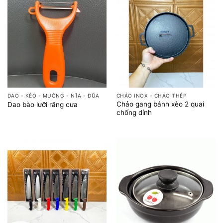
DAO - KÉO - MUỖNG - NĨA - ĐŨA
CHẢO INOX - CHẢO THÉP
Chảo gang bánh xèo 2 quai
Dao bào lưỡi răng cưa
chống dính