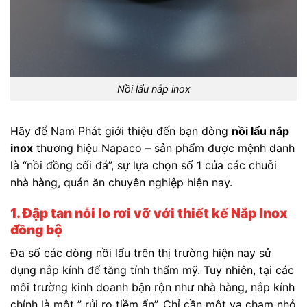
Nồi lẩu nắp inox
Hãy để Nam Phát giới thiệu đến bạn dòng
nồi lẩu nắp
inox
thương hiệu Napaco – sản phẩm được mệnh danh
là “nồi đồng cối đá”, sự lựa chọn số 1 của các chuỗi
nhà hàng, quán ăn chuyên nghiệp hiện nay.
1. Đập tan nỗi lo rơi vỡ với thiết kế Nắp Inox
đồng bộ
Đa số các dòng nồi lẩu trên thị trường hiện nay sử
dụng nắp kính để tăng tính thẩm mỹ. Tuy nhiên, tại các
môi trường kinh doanh bận rộn như nhà hàng, nắp kính
chính là một ” rủi ro tiềm ẩn”. Chỉ cần một va chạm nhỏ