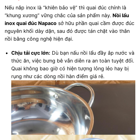
Nếu nắp inox là “khiên bảo vệ” thì quai đúc chính là
“khung xương” vững chắc của sản phẩm này.
Nồi lẩu
inox quai đúc Napaco
sở hữu phần quai cầm được đúc
nguyên khối dày dặn, sau đó được tán chặt vào thân
nồi bằng công nghệ hiện đại.
Chịu tải cực lớn:
Dù bạn nấu nồi lẩu đầy ắp nước và
thức ăn, việc bưng bê vẫn diễn ra an toàn tuyệt đối.
Quai không bao giờ có hiện tượng lỏng lẻo hay bị
rụng như các dòng nồi hàn điểm giá rẻ.