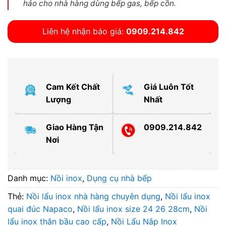
hảo cho nhà hàng dùng bếp gas, bếp cồn.
Liên hệ nhận báo giá:
0909.214.842
Cam Kết Chất
Giá Luôn Tốt
Lượng
Nhất
Giao Hàng Tận
0909.214.842
Nơi
Danh mục:
Nồi inox
,
Dụng cụ nhà bếp
Thẻ:
Nồi lẩu inox nhà hàng chuyên dụng
,
Nồi lẩu inox
quai đúc Napaco
,
Nồi lẩu inox size 24 26 28cm
,
Nồi
lẩu inox thân bầu cao cấp
,
Nồi Lẩu Nắp Inox