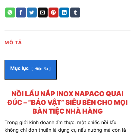
MÔ TẢ
Mục lục
Hiện Ra
NỒI LẨU NẮP INOX NAPACO QUAI
ĐÚC – “BẢO VẬT” SIÊU BỀN CHO MỌI
BÀN TIỆC NHÀ HÀNG
Trong giới kinh doanh ẩm thực, một chiếc nồi lẩu
không chỉ đơn thuần là dụng cụ nấu nướng mà còn là