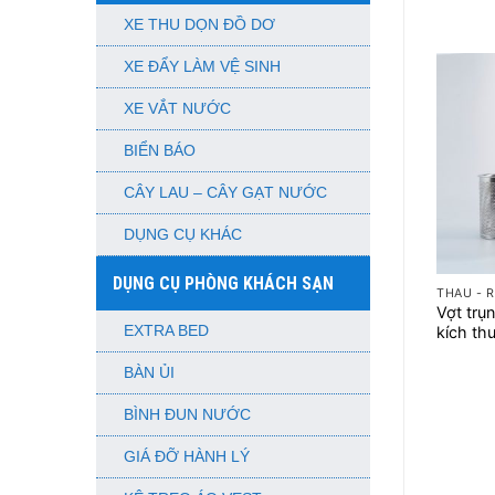
XE THU DỌN ĐỒ DƠ
XE ĐẨY LÀM VỆ SINH
XE VẮT NƯỚC
BIỂN BÁO
CÂY LAU – CÂY GẠT NƯỚC
DỤNG CỤ KHÁC
+
DỤNG CỤ PHÒNG KHÁCH SẠN
THAU - R
Vợt trụ
EXTRA BED
kích th
BÀN ỦI
BÌNH ĐUN NƯỚC
GIÁ ĐỠ HÀNH LÝ