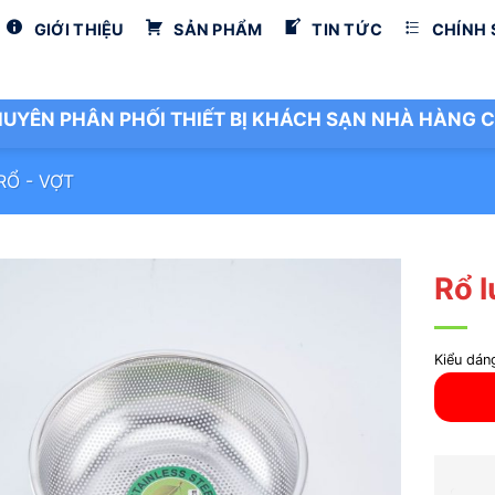
GIỚI THIỆU
SẢN PHẨM
TIN TỨC
CHÍNH
UYÊN PHÂN PHỐI THIẾT BỊ KHÁCH SẠN NHÀ HÀNG C
RỔ - VỢT
Rổ l
Kiểu dán