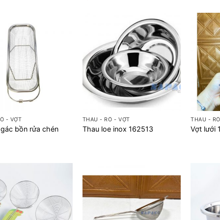
+
+
Ổ - VỢT
THAU - RỔ - VỢT
THAU - RỔ
 gác bồn rửa chén
Thau loe inox 162513
Vợt lưới 