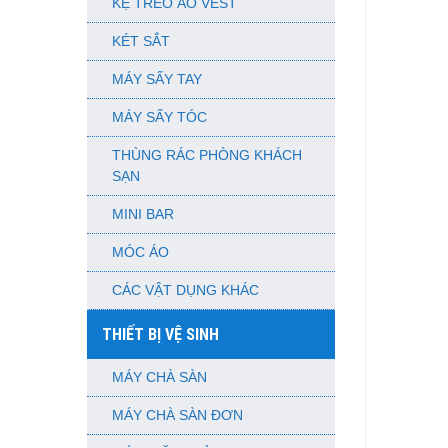
KỆ TREO ÁO VEST
KÉT SẮT
MÁY SẤY TAY
MÁY SẤY TÓC
THÙNG RÁC PHÒNG KHÁCH
SẠN
MINI BAR
MÓC ÁO
CÁC VẬT DỤNG KHÁC
THIẾT BỊ VỆ SINH
MÁY CHÀ SÀN
MÁY CHÀ SÀN ĐƠN