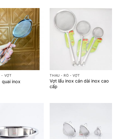
+
 - VỢT
THAU - RỔ - VỢT
Vợt lẩu inox cán dài inox cao
1 quai inox
cấp