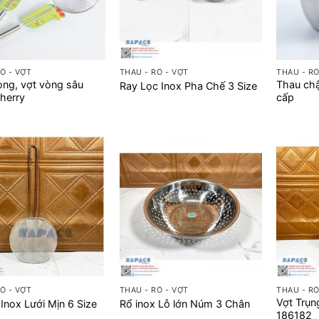
+
+
Ổ - VỢT
THAU - RỔ - VỢT
THAU - RỔ
ng, vợt vòng sâu
Thau chậ
Ray Lọc Inox Pha Chế 3 Size
Cherry
cấp
+
+
Ổ - VỢT
THAU - RỔ - VỢT
THAU - RỔ
Vợt Trụn
 Inox Lưới Mịn 6 Size
Rổ inox Lỗ lớn Núm 3 Chân
186182