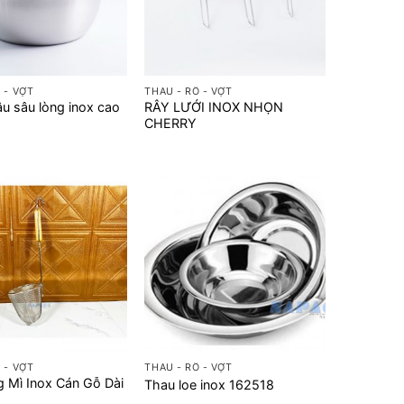
+
 - VỢT
THAU - RỔ - VỢT
u sâu lòng inox cao
RÂY LƯỚI INOX NHỌN
CHERRY
+
 - VỢT
THAU - RỔ - VỢT
g Mì Inox Cán Gỗ Dài
Thau loe inox 162518