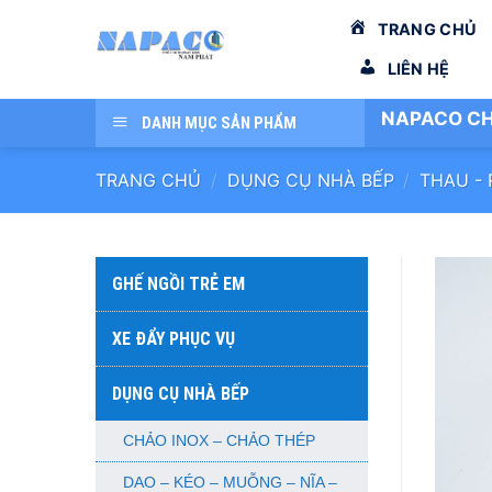
Bỏ
TRANG CHỦ
qua
nội
LIÊN HỆ
dung
NAPACO CH
DANH MỤC SẢN PHẨM
TRANG CHỦ
/
DỤNG CỤ NHÀ BẾP
/
THAU - 
GHẾ NGỒI TRẺ EM
XE ĐẨY PHỤC VỤ
DỤNG CỤ NHÀ BẾP
CHẢO INOX – CHẢO THÉP
DAO – KÉO – MUỖNG – NĨA –