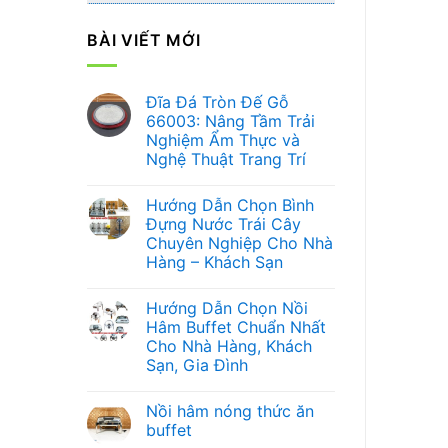
BÀI VIẾT MỚI
Đĩa Đá Tròn Đế Gỗ
66003: Nâng Tầm Trải
Nghiệm Ẩm Thực và
Nghệ Thuật Trang Trí
Không
có
Hướng Dẫn Chọn Bình
bình
luận
Đựng Nước Trái Cây
ở
Chuyên Nghiệp Cho Nhà
Đĩa
Đá
Hàng – Khách Sạn
Tròn
Đế
Không
Gỗ
có
Hướng Dẫn Chọn Nồi
66003:
bình
Nâng
luận
Hâm Buffet Chuẩn Nhất
ở
Tầm
Cho Nhà Hàng, Khách
Hướng
Trải
Dẫn
Nghiệm
Sạn, Gia Đình
Chọn
Ẩm
Bình
Không
Thực
Đựng
có
và
Nồi hâm nóng thức ăn
Nước
bình
Nghệ
Trái
luận
Thuật
buffet
ở
Cây
Trang