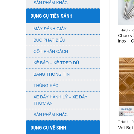
SẢN PHẨM KHÁC
DỤNG CỤ TIỀN SẢNH
+
MÁY ĐÁNH GIÀY
THAU - R
Chao vò
BỤC PHÁT BIỂU
inox – 
CỘT PHÂN CÁCH
KỆ BÁO – KỆ TREO DÙ
BẢNG THÔNG TIN
THÙNG RÁC
XE ĐẨY HÀNH LÝ – XE ĐẨY
THỨC ĂN
+
SẢN PHẨM KHÁC
THAU - R
DỤNG CỤ VỆ SINH
Vợt Bọt