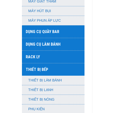
MÁY GIẶT THẢM
MÁY HÚT BỤI
MÁY PHUN ÁP LỰC
DỤNG CỤ QUẦY BAR
DỤNG CỤ LÀM BÁNH
RACK LY
THIẾT BỊ BẾP
THIẾT BỊ LÀM BÁNH
THIẾT BỊ LẠNH
THIẾT BỊ NÓNG
PHỤ KIỆN