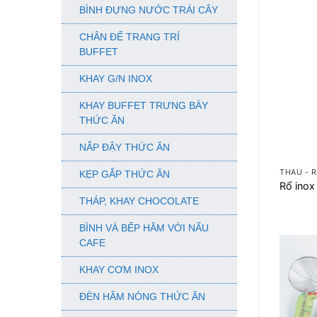
BÌNH ĐỰNG NƯỚC TRÁI CÂY
CHÂN ĐẾ TRANG TRÍ
BUFFET
KHAY G/N INOX
KHAY BUFFET TRƯNG BÀY
THỨC ĂN
NẮP ĐẬY THỨC ĂN
+
THAU - R
KẸP GẮP THỨC ĂN
Rổ inox
THÁP, KHAY CHOCOLATE
BÌNH VÀ BẾP HÂM VỚI NẤU
CAFE
KHAY CƠM INOX
ĐÈN HÂM NÓNG THỨC ĂN