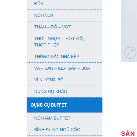
ĐŨA
NỒI INOX
THAU – RỔ – VỢT
THỚT NHỰA, THỚT GỖ,
THỚT THÉP
THÙNG RÁC NHÀ BẾP
VÁ – SẠN – KẸP GẮP – BÚA
VỈ NƯỚNG BÒ
DỤNG CỤ KHÁC
DỤNG CỤ BUFFET
NỒI HÂM BUFFET
BÌNH ĐỰNG NGŨ CỐC
SẢN