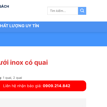
 SÁCH
Tìm
kiếm:
HẤT LƯỢNG UY TÍN
ưới inox có quai
g:
1 quai,
2 quai
Liên hệ nhận báo giá:
0909.214.842