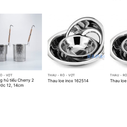
+
+
Ổ - VỢT
THAU - RỔ - VỢT
THAU - RỔ
ng hủ tiếu Cherry 2
Thau loe inox 162514
Thau loe
ước 12, 14cm