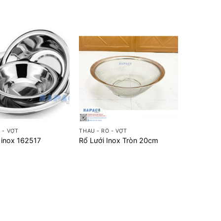
+
 - VỢT
THAU - RỔ - VỢT
 inox 162517
Rổ Lưới Inox Tròn 20cm