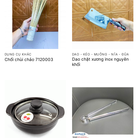
DỤNG CỤ KHÁC
DAO - KÉO - MUỖNG - NĨA - ĐŨA
Dao chặt xương inox nguyên
Chổi chùi chảo 7120003
khối