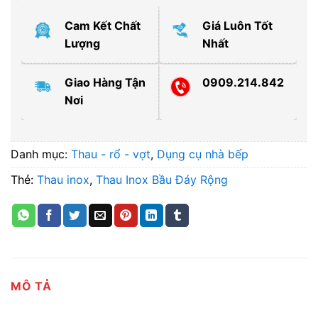
Cam Kết Chất
Giá Luôn Tốt
Lượng
Nhất
Giao Hàng Tận
0909.214.842
Nơi
Danh mục:
Thau - rổ - vợt
,
Dụng cụ nhà bếp
Thẻ:
Thau inox
,
Thau Inox Bầu Đáy Rộng
MÔ TẢ