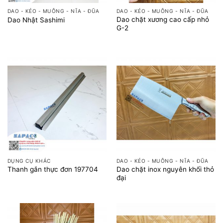
DAO - KÉO - MUỖNG - NĨA - ĐŨA
DAO - KÉO - MUỖNG - NĨA - ĐŨA
Dao chặt xương cao cấp nhỏ
Dao Nhật Sashimi
G-2
DỤNG CỤ KHÁC
DAO - KÉO - MUỖNG - NĨA - ĐŨA
Dao chặt inox nguyên khối thỏ
Thanh gắn thực đơn 197704
đại