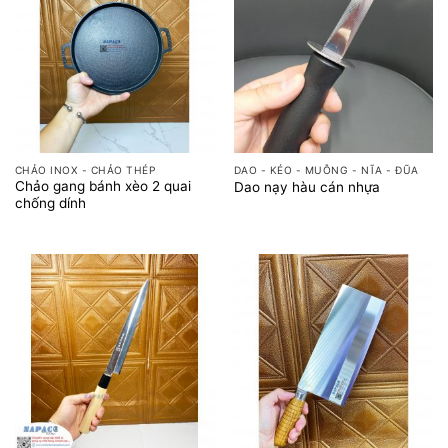
CHẢO INOX - CHẢO THÉP
DAO - KÉO - MUỖNG - NĨA - ĐŨA
Chảo gang bánh xèo 2 quai
Dao nạy hàu cán nhựa
chống dính