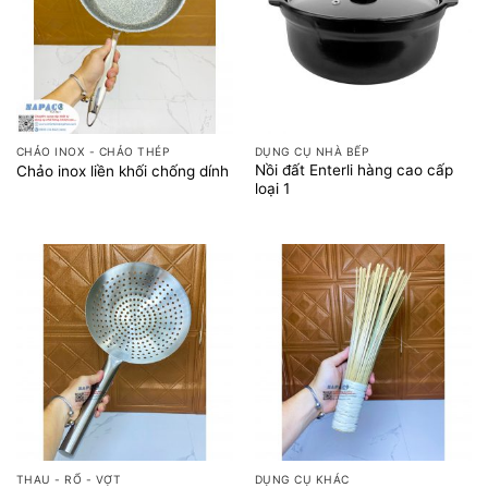
CHẢO INOX - CHẢO THÉP
DỤNG CỤ NHÀ BẾP
Nồi đất Enterli hàng cao cấp
Chảo inox liền khối chống dính
loại 1
THAU - RỔ - VỢT
DỤNG CỤ KHÁC