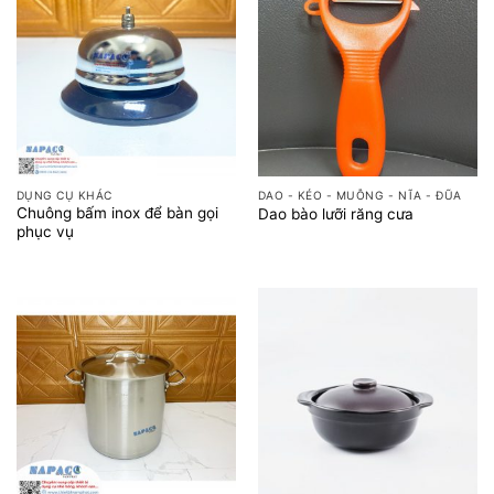
DỤNG CỤ KHÁC
DAO - KÉO - MUỖNG - NĨA - ĐŨA
Chuông bấm inox để bàn gọi
Dao bào lưỡi răng cưa
phục vụ