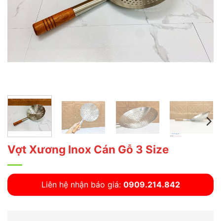
Vợt Xương Inox Cán Gỗ 3 Size
Liên hệ nhận báo giá:
0909.214.842