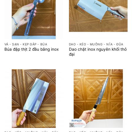
VÁ - SẠN - KẸP GẮP - BÚA
DAO - KÉO - MUỖNG - NĨA - ĐŨA
Dao chặt inox nguyên khối thỏ
Búa đập thịt 2 đầu bằng inox
đại