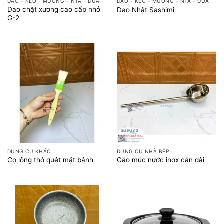
DAO - KÉO - MUỖNG - NĨA - ĐŨA
DAO - KÉO - MUỖNG - NĨA - ĐŨA
Dao chặt xương cao cấp nhỏ
Dao Nhật Sashimi
G-2
DỤNG CỤ KHÁC
DỤNG CỤ NHÀ BẾP
Cọ lông thỏ quét mặt bánh
Gáo múc nước inox cán dài