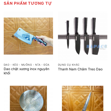
SẢN PHẨM TƯƠNG TỰ
DAO - KÉO - MUỖNG - NĨA - ĐŨA
DỤNG CỤ KHÁC
Dao chặt xương inox nguyên
Thanh Nam Châm Treo Dao
khối