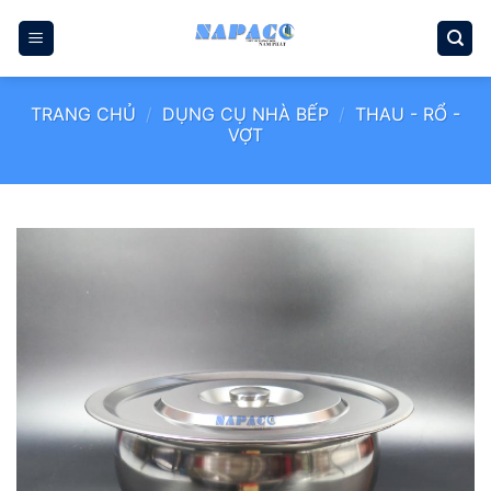
Bỏ
qua
nội
dung
TRANG CHỦ
/
DỤNG CỤ NHÀ BẾP
/
THAU - RỔ -
VỢT