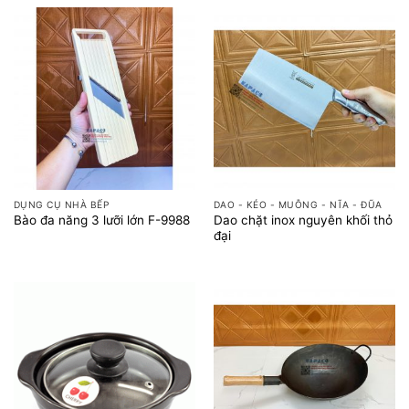
DỤNG CỤ NHÀ BẾP
DAO - KÉO - MUỖNG - NĨA - ĐŨA
Dao chặt inox nguyên khối thỏ
Bào đa năng 3 lưỡi lớn F-9988
đại