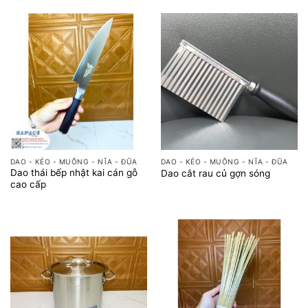
DAO - KÉO - MUỖNG - NĨA - ĐŨA
DAO - KÉO - MUỖNG - NĨA - ĐŨA
Dao thái bếp nhật kai cán gỗ
Dao cắt rau củ gợn sóng
cao cấp