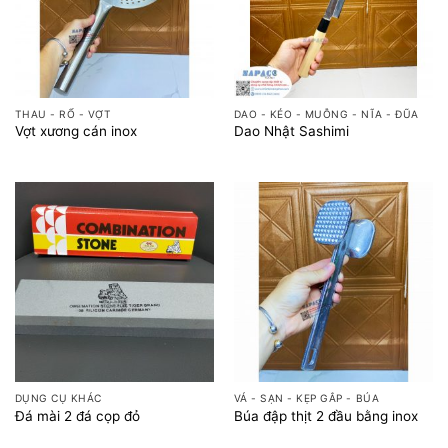
THAU - RỔ - VỢT
DAO - KÉO - MUỖNG - NĨA - ĐŨA
Vợt xương cán inox
Dao Nhật Sashimi
DỤNG CỤ KHÁC
VÁ - SẠN - KẸP GẮP - BÚA
Đá mài 2 đá cọp đỏ
Búa đập thịt 2 đầu bằng inox