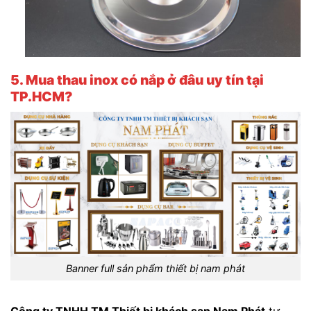
5. Mua thau inox có nắp ở đâu uy tín tại
TP.HCM?
Banner full sản phẩm thiết bị nam phát