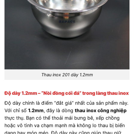
Thau inox 201 dày 1.2mm
Độ dày 1.2mm – “Nồi đồng cối đá” trong làng thau inox
Độ dày chính là điểm “đắt giá” nhất của sản phẩm này.
Với chỉ số
1.2mm
, đây là dòng
thau inox công nghiệp
thực thụ. Bạn có thể thoải mái bưng bê, xếp chồng
hoặc vô tình va chạm mạnh mà không lo thau bị biến
dạng hay móp méo. Độ dày này cũng giúp thau giữ