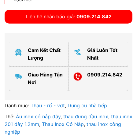
Liên hệ nhận báo giá:
0909.214.842
Cam Kết Chất
Giá Luôn Tốt
Lượng
Nhất
Giao Hàng Tận
0909.214.842
Nơi
Danh mục:
Thau - rổ - vợt
,
Dụng cụ nhà bếp
Thẻ:
Âu inox có nắp đậy
,
thau đựng dầu inox
,
thau inox
201 dày 1.2mm
,
Thau Inox Có Nắp
,
thau inox công
nghiệp