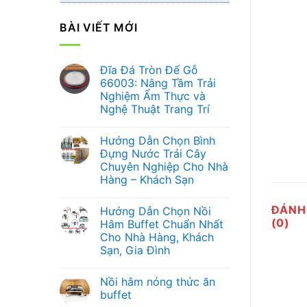
BÀI VIẾT MỚI
Đĩa Đá Tròn Đế Gỗ
66003: Nâng Tầm Trải
Nghiệm Ẩm Thực và
Nghệ Thuật Trang Trí
Không
có
Hướng Dẫn Chọn Bình
bình
luận
Đựng Nước Trái Cây
ở
Chuyên Nghiệp Cho Nhà
Đĩa
Đá
Hàng – Khách Sạn
Tròn
Đế
Không
Gỗ
có
ĐÁNH
Hướng Dẫn Chọn Nồi
66003:
bình
Nâng
luận
(0)
Hâm Buffet Chuẩn Nhất
ở
Tầm
Cho Nhà Hàng, Khách
Hướng
Trải
Dẫn
Nghiệm
Sạn, Gia Đình
Chọn
Ẩm
Bình
Không
Thực
Đựng
có
và
Nồi hâm nóng thức ăn
Nước
bình
Nghệ
Trái
luận
Thuật
buffet
ở
Cây
Trang