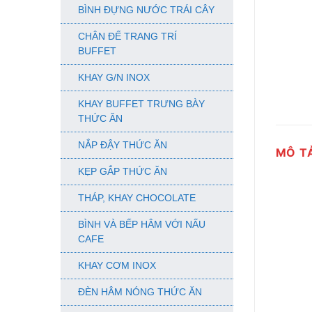
BÌNH ĐỰNG NƯỚC TRÁI CÂY
CHÂN ĐẾ TRANG TRÍ
BUFFET
KHAY G/N INOX
KHAY BUFFET TRƯNG BÀY
THỨC ĂN
NẮP ĐẬY THỨC ĂN
MÔ T
KẸP GẮP THỨC ĂN
THÁP, KHAY CHOCOLATE
BÌNH VÀ BẾP HÂM VỚI NẤU
CAFE
KHAY CƠM INOX
ĐÈN HÂM NÓNG THỨC ĂN