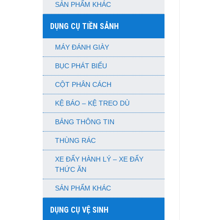
SẢN PHẨM KHÁC
DỤNG CỤ TIỀN SẢNH
MÁY ĐÁNH GIÀY
BỤC PHÁT BIỂU
CỘT PHÂN CÁCH
KỆ BÁO – KỆ TREO DÙ
BẢNG THÔNG TIN
THÙNG RÁC
XE ĐẨY HÀNH LÝ – XE ĐẨY
THỨC ĂN
SẢN PHẨM KHÁC
DỤNG CỤ VỆ SINH