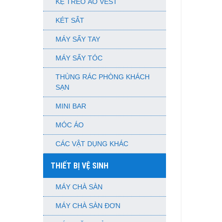
KỆ TREO ÁO VEST
KÉT SẮT
MÁY SẤY TAY
MÁY SẤY TÓC
THÙNG RÁC PHÒNG KHÁCH
SẠN
MINI BAR
MÓC ÁO
CÁC VẬT DỤNG KHÁC
THIẾT BỊ VỆ SINH
MÁY CHÀ SÀN
MÁY CHÀ SÀN ĐƠN