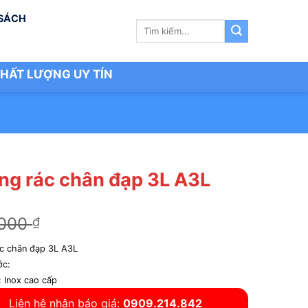
 SÁCH
Tìm
kiếm:
HẤT LƯỢNG UY TÍN
ng rác chân đạp 3L A3L
Giá
Giá
.000
200.000
₫
₫
gốc
hiện
c chân đạp 3L A3L
là:
tại
ớc:
240.000 ₫.
là:
: Inox cao cấp
200.000 ₫.
Liên hệ nhận báo giá:
0909.214.842