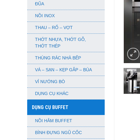
ĐŨA
NỒI INOX
THAU – RỔ – VỢT
THỚT NHỰA, THỚT GỖ,
THỚT THÉP
THÙNG RÁC NHÀ BẾP
VÁ – SẠN – KẸP GẮP – BÚA
VỈ NƯỚNG BÒ
DỤNG CỤ KHÁC
DỤNG CỤ BUFFET
NỒI HÂM BUFFET
BÌNH ĐỰNG NGŨ CỐC