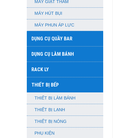
MÁY GIẶT THẢM
MÁY HÚT BỤI
MÁY PHUN ÁP LỰC
DỤNG CỤ QUẦY BAR
DỤNG CỤ LÀM BÁNH
RACK LY
THIẾT BỊ BẾP
THIẾT BỊ LÀM BÁNH
THIẾT BỊ LẠNH
THIẾT BỊ NÓNG
PHỤ KIỆN