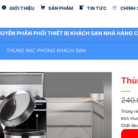
GIỚI THIỆU
SẢN PHẨM
TIN TỨC
CHÍNH
UYÊN PHÂN PHỐI THIẾT BỊ KHÁCH SẠN NHÀ HÀNG C
/
THÙNG RÁC PHÒNG KHÁCH SẠN
Thù
240
Thùng rá
Kích thư
Chất liệu