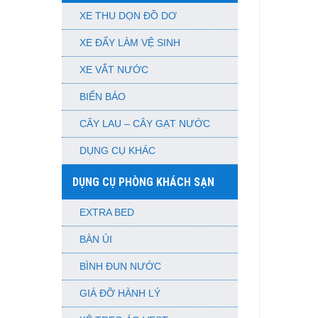
XE THU DỌN ĐỒ DƠ
XE ĐẨY LÀM VỆ SINH
XE VẮT NƯỚC
BIỂN BÁO
CÂY LAU – CÂY GẠT NƯỚC
DỤNG CỤ KHÁC
DỤNG CỤ PHÒNG KHÁCH SẠN
EXTRA BED
BÀN ỦI
BÌNH ĐUN NƯỚC
GIÁ ĐỠ HÀNH LÝ