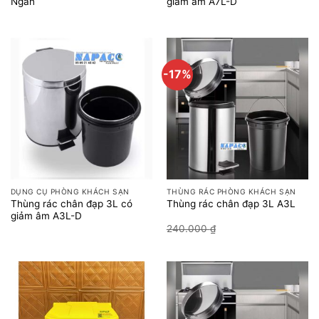
Ngăn
giảm âm A7L-D
-17%
DỤNG CỤ PHÒNG KHÁCH SẠN
THÙNG RÁC PHÒNG KHÁCH SẠN
Thùng rác chân đạp 3L có
Thùng rác chân đạp 3L A3L
giảm âm A3L-D
Giá
Giá
240.000
₫
200.000
₫
gốc
hiện
là:
tại
240.000 ₫.
là:
200.000 ₫