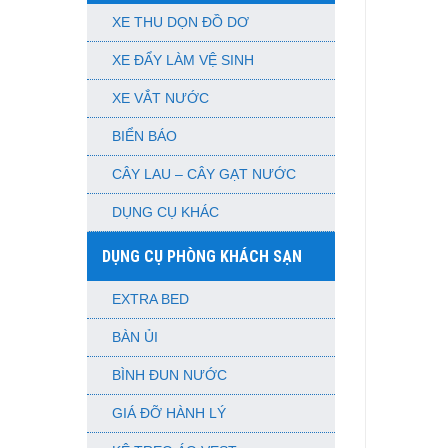
XE THU DỌN ĐỒ DƠ
XE ĐẨY LÀM VỆ SINH
XE VẮT NƯỚC
BIỂN BÁO
CÂY LAU – CÂY GẠT NƯỚC
DỤNG CỤ KHÁC
DỤNG CỤ PHÒNG KHÁCH SẠN
EXTRA BED
BÀN ỦI
BÌNH ĐUN NƯỚC
GIÁ ĐỠ HÀNH LÝ