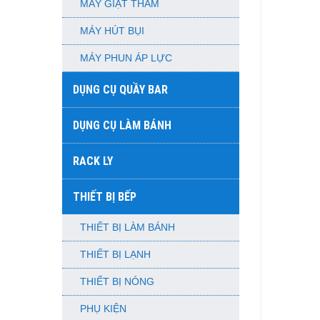
MÁY GIẶT THẢM
MÁY HÚT BỤI
MÁY PHUN ÁP LỰC
DỤNG CỤ QUẦY BAR
DỤNG CỤ LÀM BÁNH
RACK LY
THIẾT BỊ BẾP
THIẾT BỊ LÀM BÁNH
THIẾT BỊ LẠNH
THIẾT BỊ NÓNG
PHỤ KIỆN