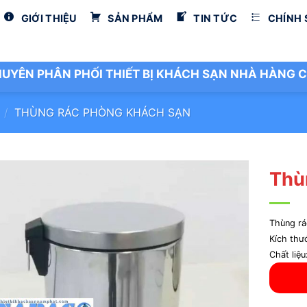
GIỚI THIỆU
SẢN PHẨM
TIN TỨC
CHÍNH
UYÊN PHÂN PHỐI THIẾT BỊ KHÁCH SẠN NHÀ HÀNG C
/
THÙNG RÁC PHÒNG KHÁCH SẠN
Thù
Thùng rá
Kích th
Chất liệu