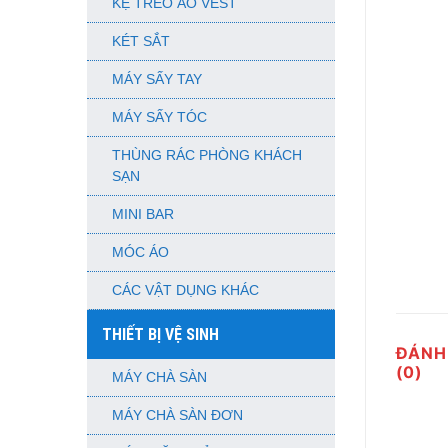
KỆ TREO ÁO VEST
KÉT SẮT
MÁY SẤY TAY
MÁY SẤY TÓC
THÙNG RÁC PHÒNG KHÁCH
SẠN
MINI BAR
MÓC ÁO
CÁC VẬT DỤNG KHÁC
THIẾT BỊ VỆ SINH
ĐÁNH
(0)
MÁY CHÀ SÀN
MÁY CHÀ SÀN ĐƠN