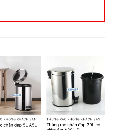
+
C PHÒNG KHÁCH SẠN
THÙNG RÁC PHÒNG KHÁCH SẠN
Thùng rác chân đạp 30L có
c chân đạp 5L A5L
giảm âm A30L-D