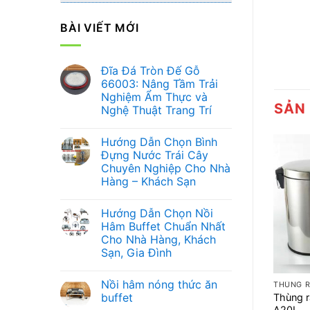
BÀI VIẾT MỚI
Đĩa Đá Tròn Đế Gỗ
66003: Nâng Tầm Trải
Nghiệm Ẩm Thực và
SẢN
Nghệ Thuật Trang Trí
Không
có
Hướng Dẫn Chọn Bình
bình
luận
Đựng Nước Trái Cây
ở
Chuyên Nghiệp Cho Nhà
Đĩa
Đá
Hàng – Khách Sạn
Tròn
Đế
Không
Gỗ
có
Hướng Dẫn Chọn Nồi
66003:
bình
Nâng
luận
Hâm Buffet Chuẩn Nhất
ở
Tầm
Cho Nhà Hàng, Khách
Hướng
Trải
Dẫn
Nghiệm
Sạn, Gia Đình
Chọn
Ẩm
+
Bình
Không
Thực
Đựng
có
và
Nồi hâm nóng thức ăn
Nước
bình
THÙNG R
Nghệ
Trái
luận
Thuật
buffet
Thùng r
ở
Cây
Trang
A20L