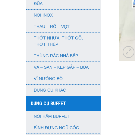
ĐŨA
NỒI INOX
THAU – RỔ – VỢT
THỚT NHỰA, THỚT GỖ,
THỚT THÉP
THÙNG RÁC NHÀ BẾP
VÁ – SẠN – KẸP GẮP – BÚA
VỈ NƯỚNG BÒ
DỤNG CỤ KHÁC
DỤNG CỤ BUFFET
NỒI HÂM BUFFET
BÌNH ĐỰNG NGŨ CỐC