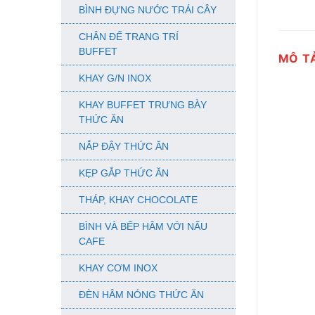
BÌNH ĐỰNG NƯỚC TRÁI CÂY
CHÂN ĐẾ TRANG TRÍ
BUFFET
MÔ T
KHAY G/N INOX
KHAY BUFFET TRƯNG BÀY
THỨC ĂN
NẮP ĐẬY THỨC ĂN
KẸP GẮP THỨC ĂN
THÁP, KHAY CHOCOLATE
BÌNH VÀ BẾP HÂM VỚI NẤU
CAFE
KHAY CƠM INOX
ĐÈN HÂM NÓNG THỨC ĂN