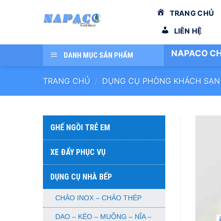
Bỏ
TRANG CHỦ
qua
nội
LIÊN HỆ
dung
NAPACO CH
DANH MỤC SẢN PHẨM
TRANG CHỦ
/
DỤNG CỤ PHÒNG KHÁCH SẠN
GHẾ NGỒI TRẺ EM
XE ĐẨY PHỤC VỤ
DỤNG CỤ NHÀ BẾP
CHẢO INOX – CHẢO THÉP
DAO – KÉO – MUỖNG – NĨA –