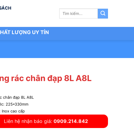
 SÁCH
Tìm
kiếm:
HẤT LƯỢNG UY TÍN
ng rác chân đạp 8L A8L
c chân đạp 8L A8L
ước: 225*330mm
: Inox cao cấp
Liên hệ nhận báo giá:
0909.214.842