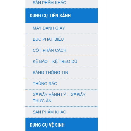
SẢN PHẨM KHÁC
DỤNG CỤ TIỀN SẢNH
MÁY ĐÁNH GIÀY
BỤC PHÁT BIỂU
CỘT PHÂN CÁCH
KỆ BÁO – KỆ TREO DÙ
BẢNG THÔNG TIN
THÙNG RÁC
XE ĐẨY HÀNH LÝ – XE ĐẨY
THỨC ĂN
SẢN PHẨM KHÁC
DỤNG CỤ VỆ SINH