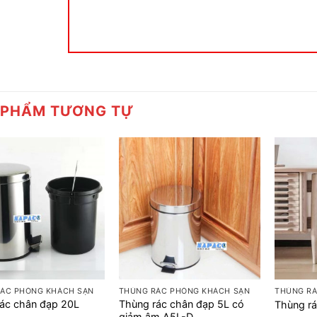
 PHẨM TƯƠNG TỰ
+
+
ÁC PHÒNG KHÁCH SẠN
THÙNG RÁC PHÒNG KHÁCH SẠN
THÙNG RÁ
ác chân đạp 20L
Thùng rác chân đạp 5L có
Thùng rá
giảm âm A5L-D