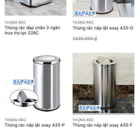
THÙNG RÁC
THÙNG RÁC
Thùng rác đạp chân 3 ngăn
Thùng rác nắp lật xoay A35-O
inox trợ lực 029C
Giá
Giá
1.020.000
₫
850.000
₫
gốc
hiện
là:
tại
1.020.000 ₫.
là:
850.000 
THÙNG RÁC
THÙNG RÁC
Thùng rác nắp lật xoay A35-P
Thùng rác nắp lật xoay A35-F