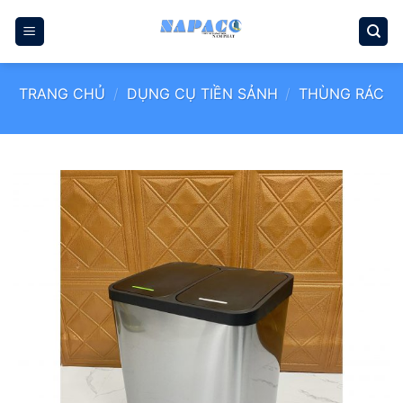
Bỏ
qua
nội
dung
TRANG CHỦ
/
DỤNG CỤ TIỀN SẢNH
/
THÙNG RÁC