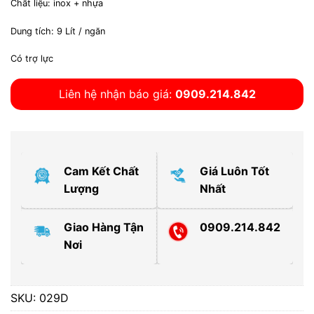
Chất liệu: inox + nhựa
Dung tích: 9 Lít / ngăn
Có trợ lực
Liên hệ nhận báo giá:
0909.214.842
Cam Kết Chất
Giá Luôn Tốt
Lượng
Nhất
Giao Hàng Tận
0909.214.842
Nơi
SKU:
029D