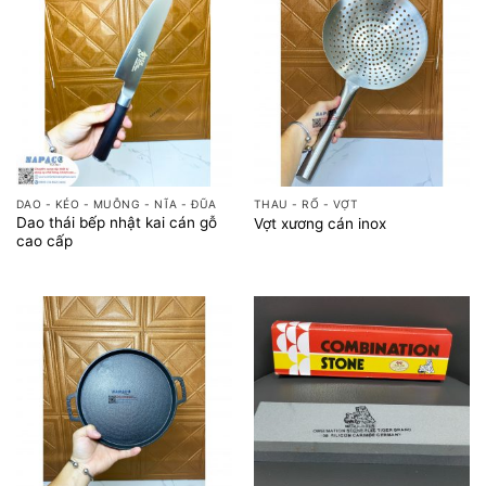
DAO - KÉO - MUỖNG - NĨA - ĐŨA
THAU - RỔ - VỢT
Dao thái bếp nhật kai cán gỗ
Vợt xương cán inox
cao cấp