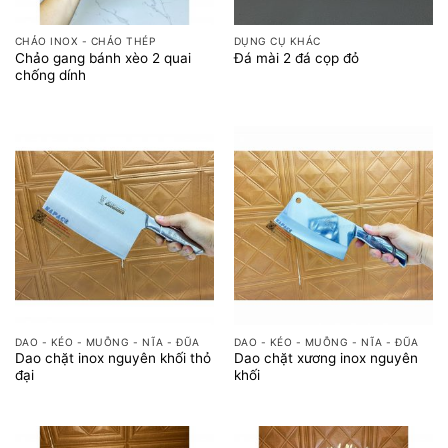
CHẢO INOX - CHẢO THÉP
DỤNG CỤ KHÁC
Chảo gang bánh xèo 2 quai
Đá mài 2 đá cọp đỏ
chống dính
DAO - KÉO - MUỖNG - NĨA - ĐŨA
DAO - KÉO - MUỖNG - NĨA - ĐŨA
Dao chặt inox nguyên khối thỏ
Dao chặt xương inox nguyên
đại
khối