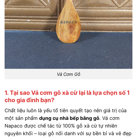
Vá Cơm Gỗ
1. Tại sao Vá cơm gỗ xà cừ lại là lựa chọn số 1
cho gia đình bạn?
Chất liệu luôn là yếu tố tiên quyết tạo nên giá trị của
một sản phẩm
dụng cụ nhà bếp bằng gỗ
. Vá cơm
Napaco được chế tác từ 100% gỗ xà cừ tự nhiên
nguyên khối – loại gỗ nổi danh với sự bền bỉ và vẻ đẹp