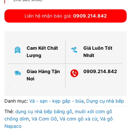
Liên hệ nhận báo giá:
0909.214.842
Cam Kết Chất
Giá Luôn Tốt
Lượng
Nhất
Giao Hàng Tận
0909.214.842
Nơi
Danh mục:
Vá - sạn - kẹp gắp - búa
,
Dụng cụ nhà bếp
Thẻ:
dụng cụ nhà bếp bằng gỗ
,
muôi xới cơm gỗ
chống dính
,
Vá Cơm Gỗ
,
Vá cơm gỗ xà cừ
,
Vá gỗ
Napaco