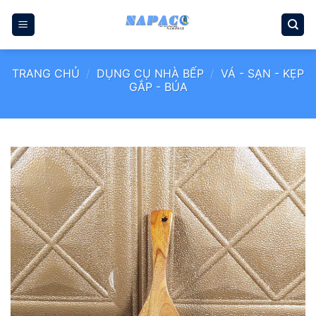
Bỏ
qua
nội
dung
TRANG CHỦ
/
DỤNG CỤ NHÀ BẾP
/
VÁ - SẠN - KẸP
GẮP - BÚA