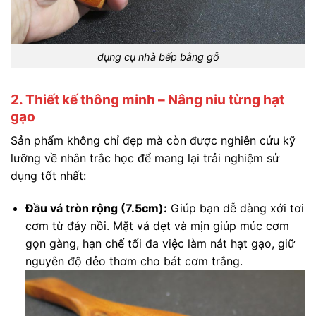
dụng cụ nhà bếp bằng gỗ
2. Thiết kế thông minh – Nâng niu từng hạt
gạo
Sản phẩm không chỉ đẹp mà còn được nghiên cứu kỹ
lưỡng về nhân trắc học để mang lại trải nghiệm sử
dụng tốt nhất:
Đầu vá tròn rộng (7.5cm):
Giúp bạn dễ dàng xới tơi
cơm từ đáy nồi. Mặt vá dẹt và mịn giúp múc cơm
gọn gàng, hạn chế tối đa việc làm nát hạt gạo, giữ
nguyên độ dẻo thơm cho bát cơm trắng.