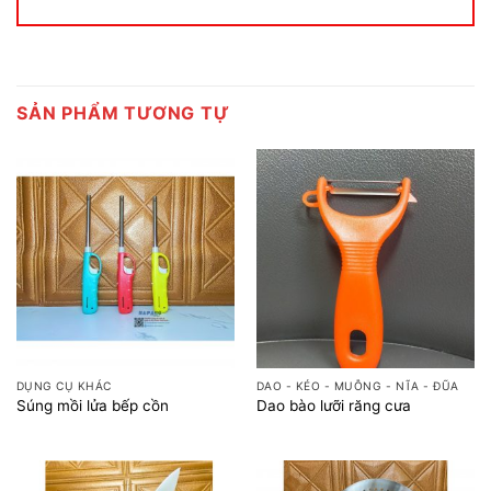
SẢN PHẨM TƯƠNG TỰ
DỤNG CỤ KHÁC
DAO - KÉO - MUỖNG - NĨA - ĐŨA
Súng mồi lửa bếp cồn
Dao bào lưỡi răng cưa