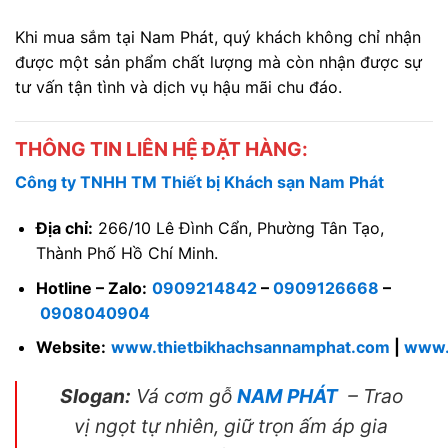
Khi mua sắm tại Nam Phát, quý khách không chỉ nhận
được một sản phẩm chất lượng mà còn nhận được sự
tư vấn tận tình và dịch vụ hậu mãi chu đáo.
THÔNG TIN LIÊN HỆ ĐẶT HÀNG:
Công ty TNHH TM Thiết bị Khách sạn Nam Phát
Địa chỉ:
266/10 Lê Đình Cẩn, Phường Tân Tạo,
Thành Phố Hồ Chí Minh.
Hotline – Zalo:
0909214842
–
0909126668
–
0908040904
Website:
www.thietbikhachsannamphat.com
|
www.
Slogan:
Vá cơm gỗ
NAM PHÁT
– Trao
vị ngọt tự nhiên, giữ trọn ấm áp gia