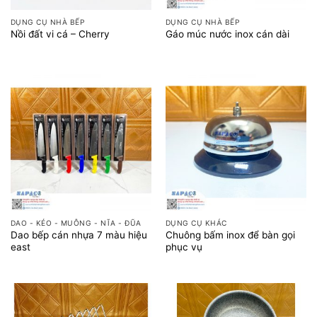
DỤNG CỤ NHÀ BẾP
DỤNG CỤ NHÀ BẾP
Nồi đất vi cá – Cherry
Gáo múc nước inox cán dài
DAO - KÉO - MUỖNG - NĨA - ĐŨA
DỤNG CỤ KHÁC
Dao bếp cán nhựa 7 màu hiệu
Chuông bấm inox để bàn gọi
east
phục vụ