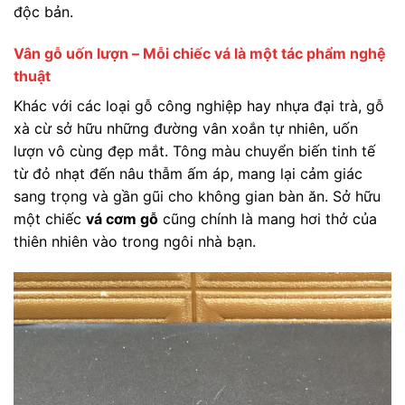
độc bản.
Vân gỗ uốn lượn – Mỗi chiếc vá là một tác phẩm nghệ
thuật
Khác với các loại gỗ công nghiệp hay nhựa đại trà, gỗ
xà cừ sở hữu những đường vân xoắn tự nhiên, uốn
lượn vô cùng đẹp mắt. Tông màu chuyển biến tinh tế
từ đỏ nhạt đến nâu thẫm ấm áp, mang lại cảm giác
sang trọng và gần gũi cho không gian bàn ăn. Sở hữu
một chiếc
vá cơm gỗ
cũng chính là mang hơi thở của
thiên nhiên vào trong ngôi nhà bạn.