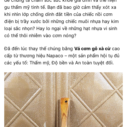
để chúng ta chăm sóc sức khỏe gia đình và thể hiện
gu thẩm mỹ tinh tế. Bạn đã bao giờ cảm thấy xót xa
khi nhìn lớp chống dính đắt tiền của chiếc nồi cơm
điện bị trầy xước bởi những chiếc muôi nhựa hay kim
loại sắc nhọn? Hay lo ngại về những hạt nhựa vi sinh
có thể thôi nhiễm vào cơm nóng?
Đã đến lúc thay thế chúng bằng
Vá cơm gỗ xà cừ
cao
cấp từ thương hiệu Napaco – một sản phẩm hội tụ đủ
các yếu tố: Thẩm mỹ, Độ bền và An toàn tuyệt đối.