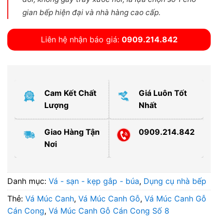
gian bếp hiện đại và nhà hàng cao cấp.
Liên hệ nhận báo giá:
0909.214.842
Cam Kết Chất
Giá Luôn Tốt
Lượng
Nhất
Giao Hàng Tận
0909.214.842
Nơi
Danh mục:
Vá - sạn - kẹp gắp - búa
,
Dụng cụ nhà bếp
Thẻ:
Vá Múc Canh
,
Vá Múc Canh Gỗ
,
Vá Múc Canh Gỗ
Cán Cong
,
Vá Múc Canh Gỗ Cán Cong Số 8