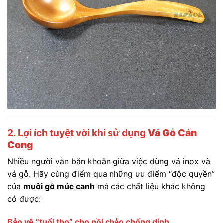
2. Lợi ích tuyệt vời khi sử dụng
Vá Gỗ Cán
Cong
Nhiều người vẫn băn khoăn giữa việc dùng vá inox và
vá gỗ. Hãy cùng điểm qua những ưu điểm “độc quyền”
của
muôi gỗ múc canh
mà các chất liệu khác không
có được:
Bảo vệ “tuổi thọ” cho nồi chảo chống dính