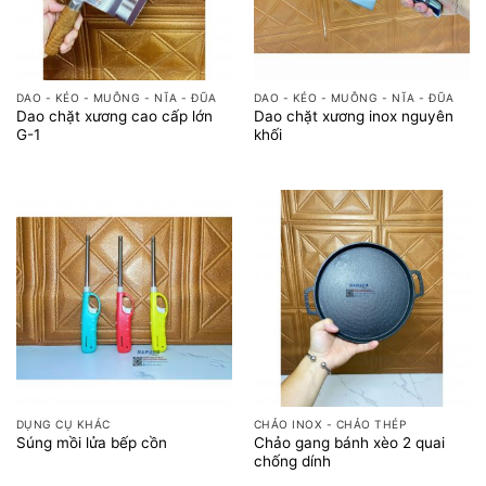
DAO - KÉO - MUỖNG - NĨA - ĐŨA
DAO - KÉO - MUỖNG - NĨA - ĐŨA
Dao chặt xương cao cấp lớn
Dao chặt xương inox nguyên
G-1
khối
DỤNG CỤ KHÁC
CHẢO INOX - CHẢO THÉP
Chảo gang bánh xèo 2 quai
Súng mồi lửa bếp cồn
chống dính