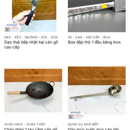
DAO - KÉO - MUỖNG - NĨA - ĐŨA
VÁ - SẠN - KẸP GẮP - BÚA
Dao thái bếp nhật kai cán gỗ
Búa đập thịt 1 đầu bằng inox
cao cấp
CHẢO INOX - CHẢO THÉP
DỤNG CỤ NHÀ BẾP
Chảo thép 1 tay cầm cán gỗ
Gáo múc nước inox cán dài