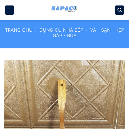
Bỏ
qua
nội
dung
TRANG CHỦ
/
DỤNG CỤ NHÀ BẾP
/
VÁ - SẠN - KẸP
GẮP - BÚA