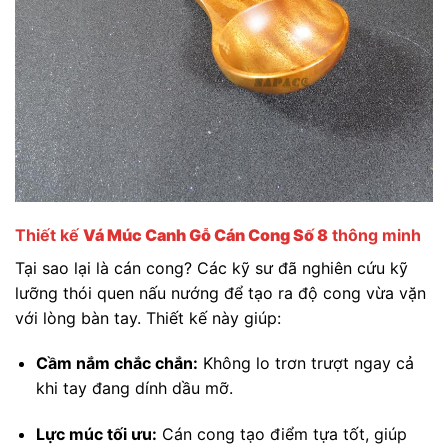
Thiết kế
Vá Múc Canh Gỗ Cán Cong Số 8
thông minh
Tại sao lại là cán cong? Các kỹ sư đã nghiên cứu kỹ
lưỡng thói quen nấu nướng để tạo ra độ cong vừa vặn
với lòng bàn tay. Thiết kế này giúp:
Cầm nắm chắc chắn:
Không lo trơn trượt ngay cả
khi tay đang dính dầu mỡ.
Lực múc tối ưu:
Cán cong tạo điểm tựa tốt, giúp