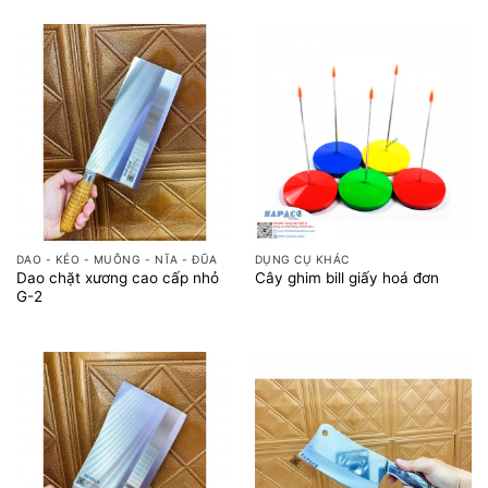
DAO - KÉO - MUỖNG - NĨA - ĐŨA
DỤNG CỤ KHÁC
Dao chặt xương cao cấp nhỏ
Cây ghim bill giấy hoá đơn
G-2