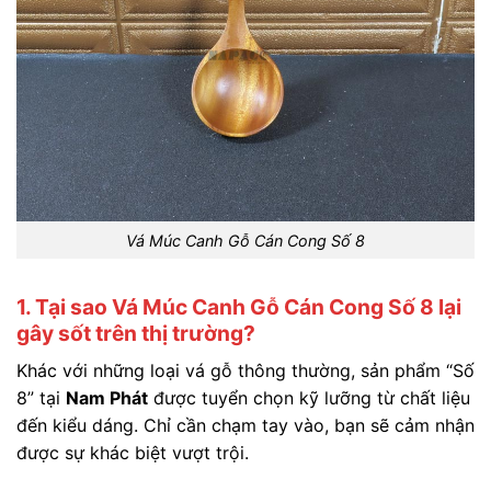
Vá Múc Canh Gỗ Cán Cong Số 8
1. Tại sao Vá Múc Canh Gỗ Cán Cong Số 8 lại
gây sốt trên thị trường?
Khác với những loại vá gỗ thông thường, sản phẩm “Số
8” tại
Nam Phát
được tuyển chọn kỹ lưỡng từ chất liệu
đến kiểu dáng. Chỉ cần chạm tay vào, bạn sẽ cảm nhận
được sự khác biệt vượt trội.