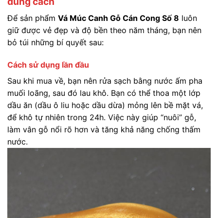
đúng cách
Để sản phẩm
Vá Múc Canh Gỗ Cán Cong Số 8
luôn
giữ được vẻ đẹp và độ bền theo năm tháng, bạn nên
bỏ túi những bí quyết sau:
Cách sử dụng lần đầu
Sau khi mua về, bạn nên rửa sạch bằng nước ấm pha
muối loãng, sau đó lau khô. Bạn có thể thoa một lớp
dầu ăn (dầu ô liu hoặc dầu dừa) mỏng lên bề mặt vá,
để khô tự nhiên trong 24h. Việc này giúp “nuôi” gỗ,
làm vân gỗ nổi rõ hơn và tăng khả năng chống thấm
nước.