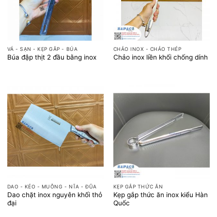
VÁ - SẠN - KẸP GẮP - BÚA
CHẢO INOX - CHẢO THÉP
Búa đập thịt 2 đầu bằng inox
Chảo inox liền khối chống dính
DAO - KÉO - MUỖNG - NĨA - ĐŨA
KẸP GẮP THỨC ĂN
Dao chặt inox nguyên khối thỏ
Kẹp gắp thức ăn inox kiểu Hàn
đại
Quốc