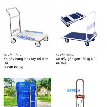
XE ĐẨY HÀNG
XE ĐẨY HÀNG
Xe đẩy hàng inox tay cố định
Xe đẩy gấp gọn 150kg NP-
D4
XD150
3.240.000
₫