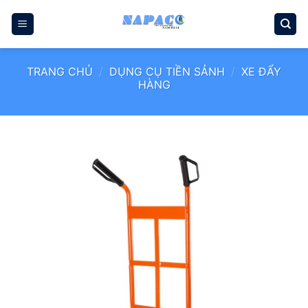
Bỏ
qua
nội
dung
TRANG CHỦ
/
DỤNG CỤ TIỀN SẢNH
/
XE ĐẨY
HÀNG