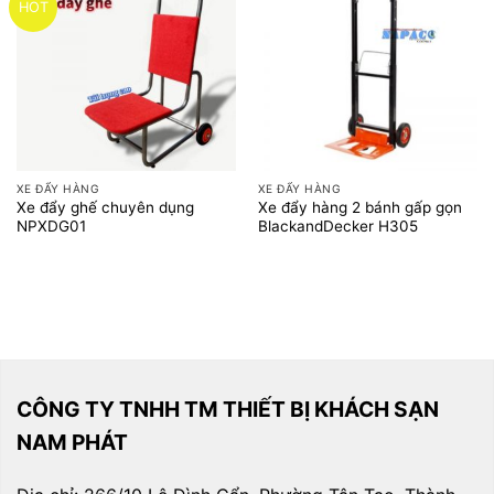
HOT
XE ĐẨY HÀNG
XE ĐẨY HÀNG
Xe đẩy ghế chuyên dụng
Xe đẩy hàng 2 bánh gấp gọn
NPXDG01
BlackandDecker H305
CÔNG TY TNHH TM THIẾT BỊ KHÁCH SẠN
NAM PHÁT