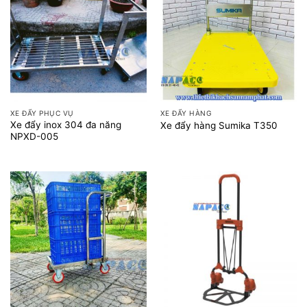
XE ĐẨY PHỤC VỤ
XE ĐẨY HÀNG
Xe đẩy inox 304 đa năng
Xe đẩy hàng Sumika T350
NPXD-005