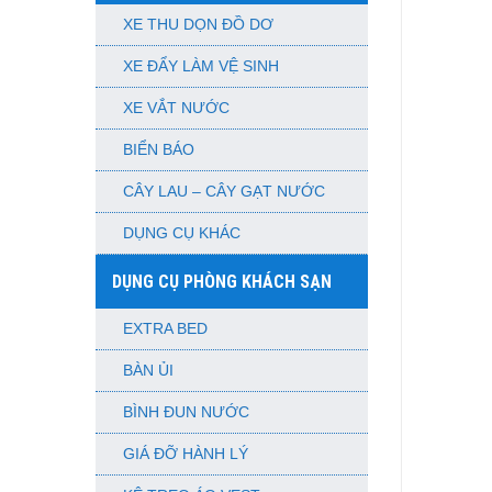
XE THU DỌN ĐỒ DƠ
XE ĐẨY LÀM VỆ SINH
XE VẮT NƯỚC
BIỂN BÁO
CÂY LAU – CÂY GẠT NƯỚC
DỤNG CỤ KHÁC
DỤNG CỤ PHÒNG KHÁCH SẠN
EXTRA BED
BÀN ỦI
BÌNH ĐUN NƯỚC
GIÁ ĐỠ HÀNH LÝ