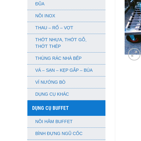
ĐŨA
NỒI INOX
THAU – RỔ – VỢT
THỚT NHỰA, THỚT GỖ,
THỚT THÉP
THÙNG RÁC NHÀ BẾP
VÁ – SẠN – KẸP GẮP – BÚA
VỈ NƯỚNG BÒ
DỤNG CỤ KHÁC
DỤNG CỤ BUFFET
NỒI HÂM BUFFET
BÌNH ĐỰNG NGŨ CỐC