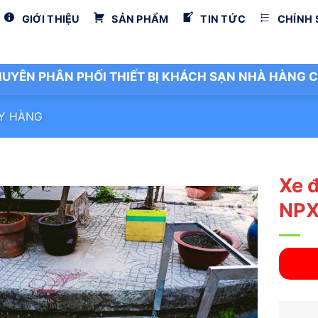
GIỚI THIỆU
SẢN PHẨM
TIN TỨC
CHÍNH
UYÊN PHÂN PHỐI THIẾT BỊ KHÁCH SẠN NHÀ HÀNG C
ẨY HÀNG
Xe 
NPX