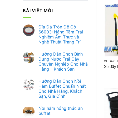
BÀI VIẾT MỚI
Đĩa Đá Tròn Đế Gỗ
66003: Nâng Tầm Trải
Nghiệm Ẩm Thực và
Nghệ Thuật Trang Trí
Không
có
+
Hướng Dẫn Chọn Bình
bình
luận
Đựng Nước Trái Cây
ở
XE ĐẨY 
Chuyên Nghiệp Cho Nhà
Đĩa
Xe đẩy
Đá
Hàng – Khách Sạn
Tròn
Đế
Không
Gỗ
có
Hướng Dẫn Chọn Nồi
66003:
bình
Nâng
luận
Hâm Buffet Chuẩn Nhất
ở
Tầm
Cho Nhà Hàng, Khách
Hướng
Trải
Dẫn
Nghiệm
Sạn, Gia Đình
Chọn
Ẩm
Bình
Không
Thực
Đựng
có
và
Nồi hâm nóng thức ăn
Nước
bình
Nghệ
Trái
luận
Thuật
buffet
ở
Cây
Trang