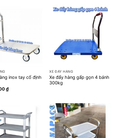
+
ÀNG
XE ĐẨY HÀNG
àng inox tay cố định
Xe đẩy hàng gấp gọn 4 bánh
300kg
000
₫