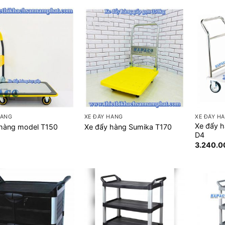
+
+
HÀNG
XE ĐẨY HÀNG
XE ĐẨY H
Xe đẩy h
 hàng model T150
Xe đẩy hàng Sumika T170
D4
3.240.