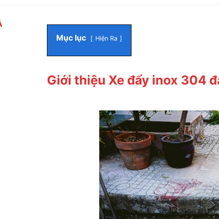
Ả
Mục lục
Hiện Ra
Giới thiệu Xe đẩy inox 304 