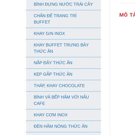
BÌNH ĐỰNG NƯỚC TRÁI CÂY
MÔ T
CHÂN ĐẾ TRANG TRÍ
BUFFET
KHAY G/N INOX
KHAY BUFFET TRƯNG BÀY
THỨC ĂN
NẮP ĐẬY THỨC ĂN
KẸP GẮP THỨC ĂN
THÁP, KHAY CHOCOLATE
BÌNH VÀ BẾP HÂM VỚI NẤU
CAFE
KHAY CƠM INOX
ĐÈN HÂM NÓNG THỨC ĂN