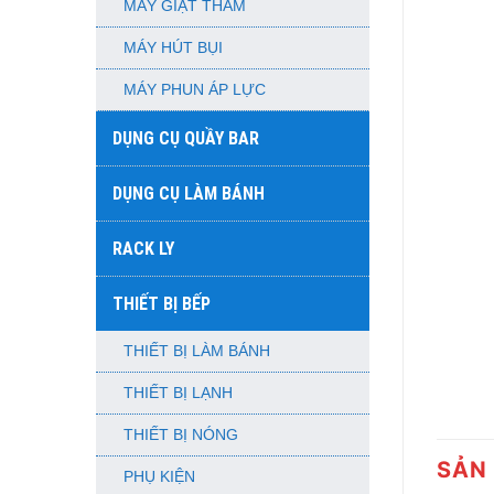
MÁY GIẶT THẢM
MÁY HÚT BỤI
MÁY PHUN ÁP LỰC
DỤNG CỤ QUẦY BAR
DỤNG CỤ LÀM BÁNH
RACK LY
THIẾT BỊ BẾP
THIẾT BỊ LÀM BÁNH
THIẾT BỊ LẠNH
THIẾT BỊ NÓNG
SẢN
PHỤ KIỆN