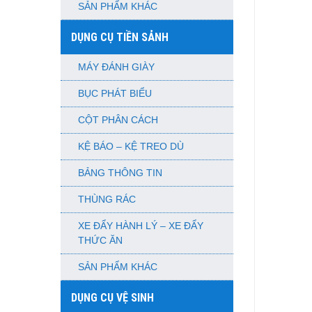
SẢN PHẨM KHÁC
DỤNG CỤ TIỀN SẢNH
MÁY ĐÁNH GIÀY
BỤC PHÁT BIỂU
CỘT PHÂN CÁCH
KỆ BÁO – KỆ TREO DÙ
BẢNG THÔNG TIN
THÙNG RÁC
XE ĐẨY HÀNH LÝ – XE ĐẨY
THỨC ĂN
SẢN PHẨM KHÁC
DỤNG CỤ VỆ SINH