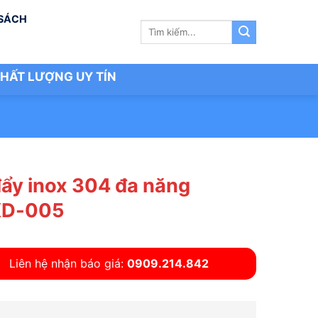
 SÁCH
Tìm
kiếm:
HẤT LƯỢNG UY TÍN
đẩy inox 304 đa năng
D-005
Liên hệ nhận báo giá:
0909.214.842