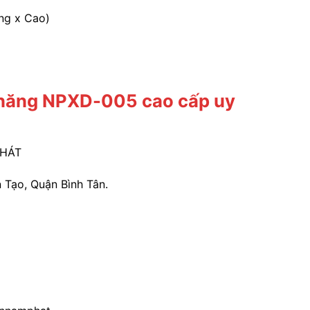
ng x Cao)
a năng NPXD-005 cao cấp uy
PHÁT
 Tạo, Quận Bình Tân.