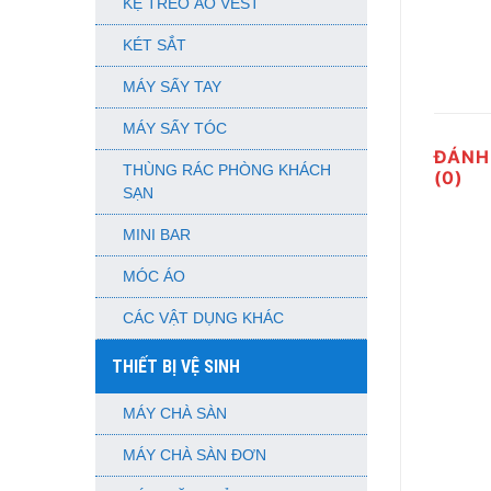
KỆ TREO ÁO VEST
KÉT SẮT
MÁY SẤY TAY
MÁY SẤY TÓC
ĐÁNH
THÙNG RÁC PHÒNG KHÁCH
(0)
SẠN
MINI BAR
MÓC ÁO
CÁC VẬT DỤNG KHÁC
THIẾT BỊ VỆ SINH
MÁY CHÀ SÀN
MÁY CHÀ SÀN ĐƠN