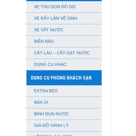
XE THU DỌN ĐỒ DƠ
XE ĐẨY LÀM VỆ SINH
XE VẮT NƯỚC
BIỂN BÁO
CÂY LAU – CÂY GẠT NƯỚC
DỤNG CỤ KHÁC
DỤNG CỤ PHÒNG KHÁCH SẠN
EXTRA BED
BÀN ỦI
BÌNH ĐUN NƯỚC
GIÁ ĐỠ HÀNH LÝ