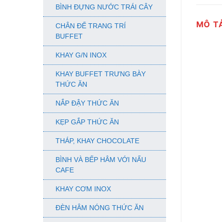
BÌNH ĐỰNG NƯỚC TRÁI CÂY
MÔ T
CHÂN ĐẾ TRANG TRÍ
BUFFET
KHAY G/N INOX
KHAY BUFFET TRƯNG BÀY
THỨC ĂN
NẮP ĐẬY THỨC ĂN
KẸP GẮP THỨC ĂN
THÁP, KHAY CHOCOLATE
BÌNH VÀ BẾP HÂM VỚI NẤU
CAFE
KHAY CƠM INOX
ĐÈN HÂM NÓNG THỨC ĂN