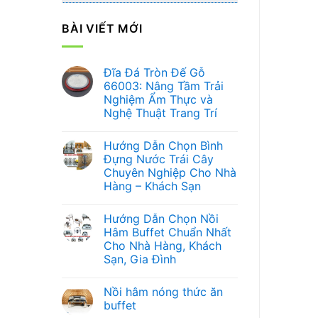
BÀI VIẾT MỚI
Đĩa Đá Tròn Đế Gỗ
66003: Nâng Tầm Trải
Nghiệm Ẩm Thực và
Nghệ Thuật Trang Trí
Không
có
Hướng Dẫn Chọn Bình
bình
luận
Đựng Nước Trái Cây
ở
Chuyên Nghiệp Cho Nhà
Đĩa
Đá
Hàng – Khách Sạn
Tròn
Đế
Không
Gỗ
có
Hướng Dẫn Chọn Nồi
66003:
bình
Nâng
luận
Hâm Buffet Chuẩn Nhất
ở
Tầm
Cho Nhà Hàng, Khách
Hướng
Trải
Dẫn
Nghiệm
Sạn, Gia Đình
Chọn
Ẩm
Bình
Không
Thực
Đựng
có
và
Nồi hâm nóng thức ăn
Nước
bình
Nghệ
Trái
luận
Thuật
buffet
ở
Cây
Trang