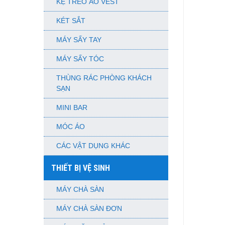
KỆ TREO ÁO VEST
KÉT SẮT
MÁY SẤY TAY
MÁY SẤY TÓC
THÙNG RÁC PHÒNG KHÁCH
SẠN
MINI BAR
MÓC ÁO
CÁC VẬT DỤNG KHÁC
THIẾT BỊ VỆ SINH
MÁY CHÀ SÀN
MÁY CHÀ SÀN ĐƠN