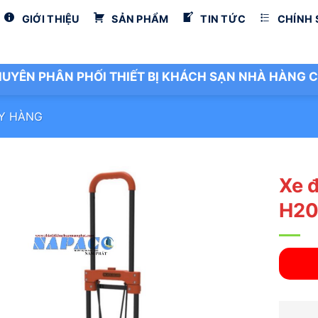
GIỚI THIỆU
SẢN PHẨM
TIN TỨC
CHÍNH
UYÊN PHÂN PHỐI THIẾT BỊ KHÁCH SẠN NHÀ HÀNG C
ẨY HÀNG
Xe 
H20