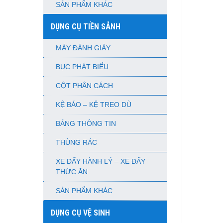
SẢN PHẨM KHÁC
DỤNG CỤ TIỀN SẢNH
MÁY ĐÁNH GIÀY
BỤC PHÁT BIỂU
CỘT PHÂN CÁCH
KỆ BÁO – KỆ TREO DÙ
BẢNG THÔNG TIN
THÙNG RÁC
XE ĐẨY HÀNH LÝ – XE ĐẨY
THỨC ĂN
SẢN PHẨM KHÁC
DỤNG CỤ VỆ SINH