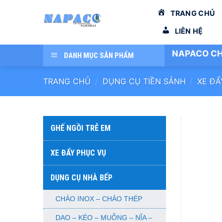
Bỏ
TRANG CHỦ
qua
nội
LIÊN HỆ
dung
NAPACO CH
DANH MỤC SẢN PHẨM
TRANG CHỦ
/
DỤNG CỤ TIỀN SẢNH
/
XE Đ
GHẾ NGỒI TRẺ EM
XE ĐẨY PHỤC VỤ
DỤNG CỤ NHÀ BẾP
CHẢO INOX – CHẢO THÉP
DAO – KÉO – MUỖNG – NĨA –