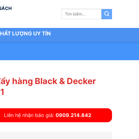
 SÁCH
Tìm
kiếm:
HẤT LƯỢNG UY TÍN
đẩy hàng Black & Decker
1
Liên hệ nhận báo giá:
0909.214.842