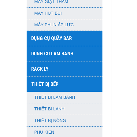
MÁY GIẶT THẢM
MÁY HÚT BỤI
MÁY PHUN ÁP LỰC
DỤNG CỤ QUẦY BAR
DỤNG CỤ LÀM BÁNH
RACK LY
THIẾT BỊ BẾP
THIẾT BỊ LÀM BÁNH
THIẾT BỊ LẠNH
THIẾT BỊ NÓNG
PHỤ KIỆN