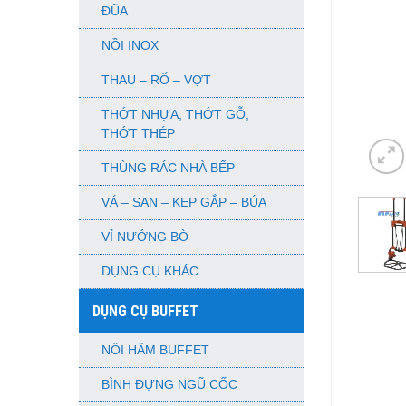
ĐŨA
NỒI INOX
THAU – RỔ – VỢT
THỚT NHỰA, THỚT GỖ,
THỚT THÉP
THÙNG RÁC NHÀ BẾP
VÁ – SẠN – KẸP GẮP – BÚA
VỈ NƯỚNG BÒ
DỤNG CỤ KHÁC
DỤNG CỤ BUFFET
NỒI HÂM BUFFET
BÌNH ĐỰNG NGŨ CỐC