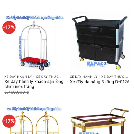
-17%
XE ĐẨY HÀNH LÝ - XE ĐẨY THỨC ĂN
XE ĐẨY HÀNH LÝ - XE ĐẨY THỨC ĂN
Xe đẩy hành lý khách sạn lồng
Xe đẩy đa năng 3 tầng D-012A
chim inox trắng
Giá
Giá
5.460.000
₫
4.550.000
₫
gốc
hiện
là:
tại
5.460.000 ₫.
là:
4.550.000 ₫.
-17%