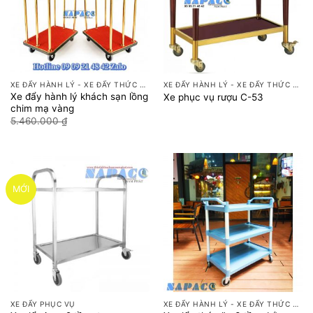
XE ĐẨY HÀNH LÝ - XE ĐẨY THỨC ĂN
XE ĐẨY HÀNH LÝ - XE ĐẨY THỨC ĂN
Xe đẩy hành lý khách sạn lồng
Xe phục vụ rượu C-53
chim mạ vàng
Giá
Giá
5.460.000
₫
4.550.000
₫
gốc
hiện
là:
tại
5.460.000 ₫.
là:
4.550.000 ₫.
MỚI
XE ĐẨY PHỤC VỤ
XE ĐẨY HÀNH LÝ - XE ĐẨY THỨC ĂN