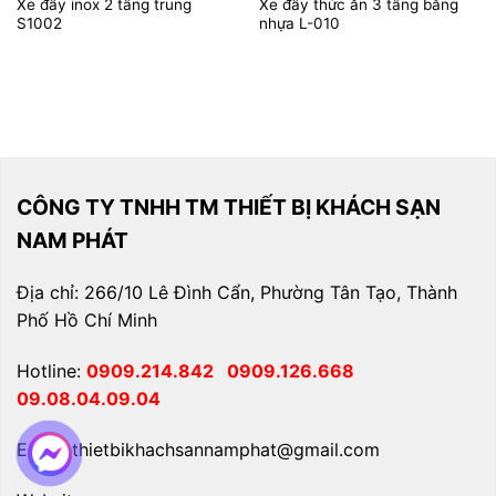
Xe đẩy inox 2 tầng trung
Xe đẩy thức ăn 3 tầng bằng
S1002
nhựa L-010
CÔNG TY TNHH TM THIẾT BỊ KHÁCH SẠN
NAM PHÁT
Địa chỉ: 266/10 Lê Đình Cẩn, Phường Tân Tạo, Thành
Phố Hồ Chí Minh
Hotline:
0909.214.842
0909.126.668
09.08.04.09.04
Email: thietbikhachsannamphat@gmail.com