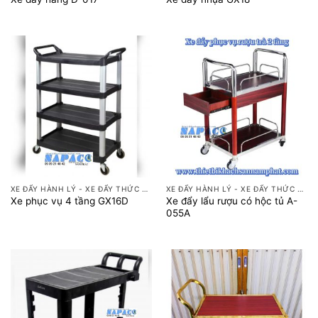
XE ĐẨY HÀNH LÝ - XE ĐẨY THỨC ĂN
XE ĐẨY HÀNH LÝ - XE ĐẨY THỨC ĂN
Xe đẩy lẩu rượu có hộc tủ A-
Xe phục vụ 4 tầng GX16D
055A