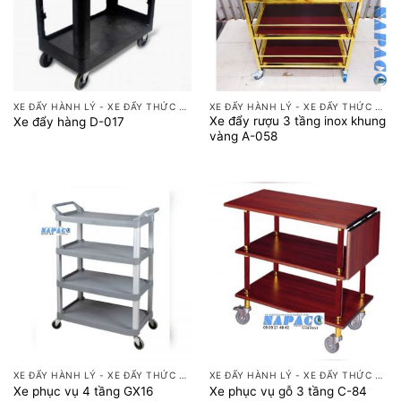
XE ĐẨY HÀNH LÝ - XE ĐẨY THỨC ĂN
XE ĐẨY HÀNH LÝ - XE ĐẨY THỨC ĂN
Xe đẩy rượu 3 tầng inox khung
Xe đẩy hàng D-017
vàng A-058
XE ĐẨY HÀNH LÝ - XE ĐẨY THỨC ĂN
XE ĐẨY HÀNH LÝ - XE ĐẨY THỨC ĂN
Xe phục vụ 4 tầng GX16
Xe phục vụ gỗ 3 tầng C-84