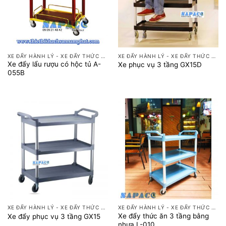
XE ĐẨY HÀNH LÝ - XE ĐẨY THỨC ĂN
XE ĐẨY HÀNH LÝ - XE ĐẨY THỨC ĂN
Xe đẩy lẩu rượu có hộc tủ A-
Xe phục vụ 3 tầng GX15D
055B
XE ĐẨY HÀNH LÝ - XE ĐẨY THỨC ĂN
XE ĐẨY HÀNH LÝ - XE ĐẨY THỨC ĂN
Xe đẩy thức ăn 3 tầng bằng
Xe đẩy phục vụ 3 tầng GX15
nhựa L-010