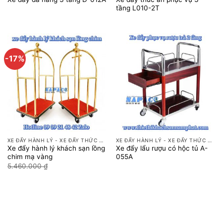
tầng L010-2T
-17%
XE ĐẨY HÀNH LÝ - XE ĐẨY THỨC ĂN
XE ĐẨY HÀNH LÝ - XE ĐẨY THỨC ĂN
Xe đẩy hành lý khách sạn lồng
Xe đẩy lẩu rượu có hộc tủ A-
chim mạ vàng
055A
Giá
Giá
5.460.000
₫
4.550.000
₫
gốc
hiện
là:
tại
5.460.000 ₫.
là:
4.550.000 ₫.