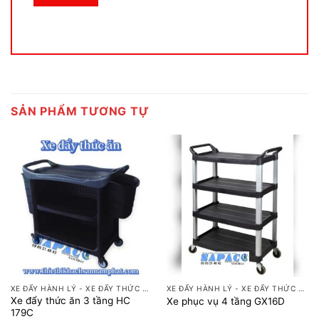
SẢN PHẨM TƯƠNG TỰ
XE ĐẨY HÀNH LÝ - XE ĐẨY THỨC ĂN
XE ĐẨY HÀNH LÝ - XE ĐẨY THỨC ĂN
Xe đẩy thức ăn 3 tầng HC
Xe phục vụ 4 tầng GX16D
179C