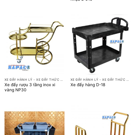
XE ĐẨY HÀNH LÝ - XE ĐẨY THỨC ĂN
XE ĐẨY HÀNH LÝ - XE ĐẨY THỨC ĂN
Xe đẩy rượu 3 tầng inox xi
Xe đẩy hàng D-18
vàng NP30