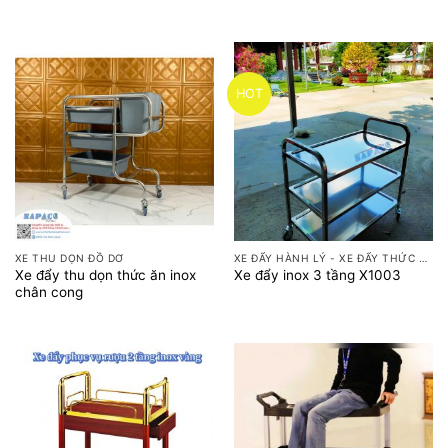
HOT
XE THU DỌN ĐỒ DƠ
XE ĐẨY HÀNH LÝ - XE ĐẨY THỨC ĂN
Xe đẩy thu dọn thức ăn inox
Xe đẩy inox 3 tầng X1003
chân cong