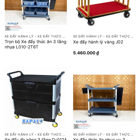
XE ĐẨY HÀNH LÝ - XE ĐẨY THỨC ĂN
XE ĐẨY HÀNH LÝ - XE ĐẨY THỨC ĂN
Trọn bộ Xe đẩy thức ăn 3 tầng
Xe đẩy hành lý vàng J02
nhựa L010-2T6T
5.460.000
₫
XE ĐẨY HÀNH LÝ - XE ĐẨY THỨC ĂN
XE ĐẨY HÀNH LÝ - XE ĐẨY THỨC ĂN
Xe đẩy thức ăn phục vụ 3
Xe đẩy đa năng 3 tầng D-012A