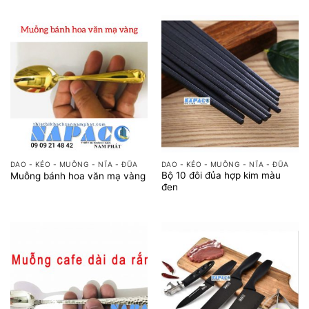
DAO - KÉO - MUỖNG - NĨA - ĐŨA
DAO - KÉO - MUỖNG - NĨA - ĐŨA
Bộ 10 đôi đủa hợp kim màu
Muỗng bánh hoa văn mạ vàng
đen