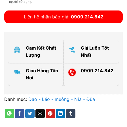
người sử dụng.
Liên hệ nhận báo giá:
0909.214.842
Cam Kết Chất
Giá Luôn Tốt
Lượng
Nhất
Giao Hàng Tận
0909.214.842
Nơi
Danh mục:
Dao - kéo - muỗng - Nĩa - Đũa