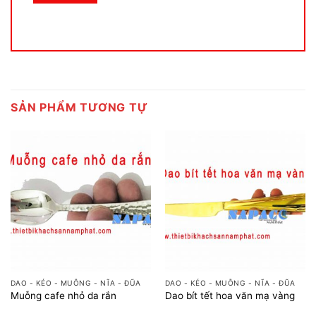
SẢN PHẨM TƯƠNG TỰ
DAO - KÉO - MUỖNG - NĨA - ĐŨA
DAO - KÉO - MUỖNG - NĨA - ĐŨA
Muỗng cafe nhỏ da rắn
Dao bít tết hoa văn mạ vàng