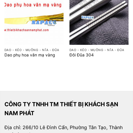
DAO - KÉO - MUỖNG - NĨA - ĐŨA
DAO - KÉO - MUỖNG - NĨA - ĐŨA
Dao phụ hoa văn mạ vàng
Đôi Đũa 304
CÔNG TY TNHH TM THIẾT BỊ KHÁCH SẠN
NAM PHÁT
Địa chỉ: 266/10 Lê Đình Cẩn, Phường Tân Tạo, Thành