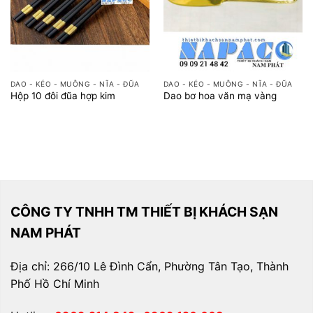
DAO - KÉO - MUỖNG - NĨA - ĐŨA
DAO - KÉO - MUỖNG - NĨA - ĐŨA
Hộp 10 đôi đũa hợp kim
Dao bơ hoa văn mạ vàng
CÔNG TY TNHH TM THIẾT BỊ KHÁCH SẠN
NAM PHÁT
Địa chỉ: 266/10 Lê Đình Cẩn, Phường Tân Tạo, Thành
Phố Hồ Chí Minh