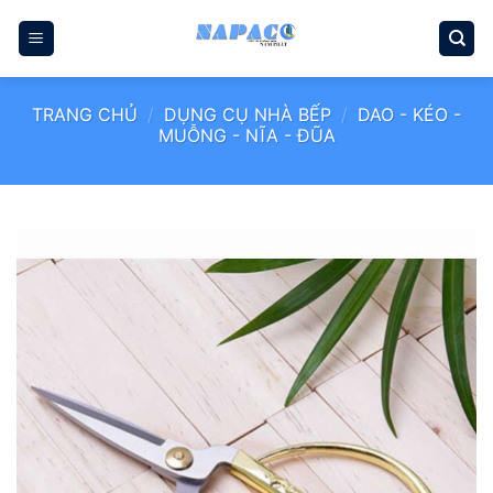
Bỏ
qua
nội
dung
TRANG CHỦ
/
DỤNG CỤ NHÀ BẾP
/
DAO - KÉO -
MUỖNG - NĨA - ĐŨA