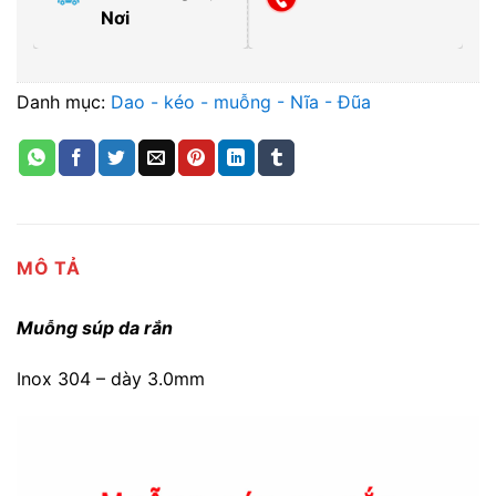
Nơi
Danh mục:
Dao - kéo - muỗng - Nĩa - Đũa
MÔ TẢ
Muỗng súp da rắn
Inox 304 – dày 3.0mm