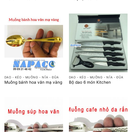
DAO - KÉO - MUỖNG - NĨA - ĐŨA
DAO - KÉO - MUỖNG - NĨA - ĐŨA
Muỗng bánh hoa văn mạ vàng
Bộ dao 6 món Kitchen