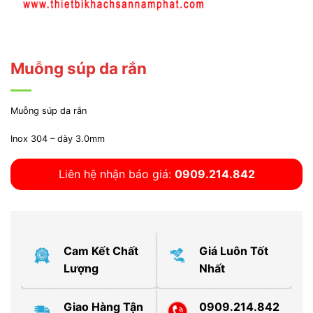
Muỗng súp da rắn
Muỗng súp da rắn
Inox 304 – dày 3.0mm
Liên hệ nhận báo giá:
0909.214.842
Cam Kết Chất
Giá Luôn Tốt
Lượng
Nhất
Giao Hàng Tận
0909.214.842