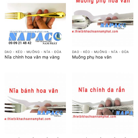
DAO - KÉO - MUỖNG - NĨA - ĐŨA
DAO - KÉO - MUỖNG - NĨA - ĐŨA
Nĩa chính hoa văn mạ vàng
Muỗng phụ hoa văn