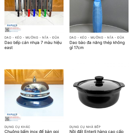
DAO - KÉO - MUỖNG - NĨA - ĐŨA
DAO - KÉO - MUỖNG - NĨA - ĐŨA
Dao bếp cán nhựa 7 màu hiệu
Dao bào đa năng thép không
east
gỉ 17cm
DỤNG CỤ KHÁC
DỤNG CỤ NHÀ BẾP
Chuông bấm inox để bàn gọi
Nồi đất Enterli hàng cao cấp