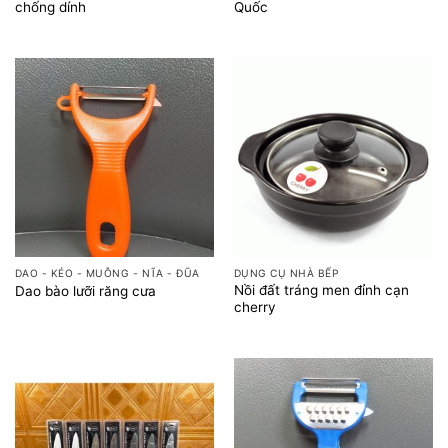
chống dính
Quốc
DAO - KÉO - MUỖNG - NĨA - ĐŨA
DỤNG CỤ NHÀ BẾP
Nồi đất tráng men đỉnh cạn
Dao bào lưỡi răng cưa
cherry