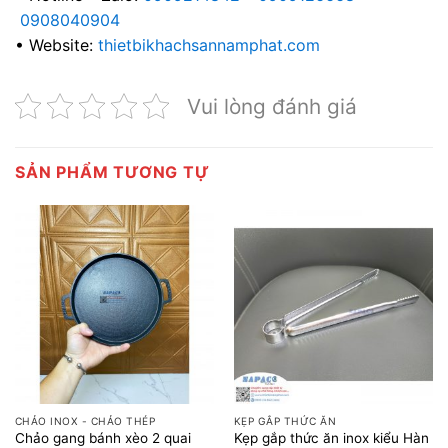
0908040904
• Website:
thietbikhachsannamphat.com
Vui lòng đánh giá
SẢN PHẨM TƯƠNG TỰ
CHẢO INOX - CHẢO THÉP
KẸP GẮP THỨC ĂN
Chảo gang bánh xèo 2 quai
Kẹp gắp thức ăn inox kiểu Hàn