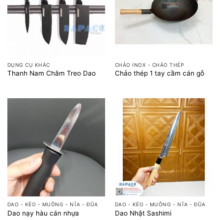
DỤNG CỤ KHÁC
CHẢO INOX - CHẢO THÉP
Thanh Nam Châm Treo Dao
Chảo thép 1 tay cầm cán gỗ
DAO - KÉO - MUỖNG - NĨA - ĐŨA
DAO - KÉO - MUỖNG - NĨA - ĐŨA
Dao nạy hàu cán nhựa
Dao Nhật Sashimi