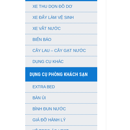
XE THU DỌN ĐỒ DƠ
XE ĐẨY LÀM VỆ SINH
XE VẮT NƯỚC
BIỂN BÁO
CÂY LAU – CÂY GẠT NƯỚC
DỤNG CỤ KHÁC
DỤNG CỤ PHÒNG KHÁCH SẠN
EXTRA BED
BÀN ỦI
BÌNH ĐUN NƯỚC
GIÁ ĐỠ HÀNH LÝ