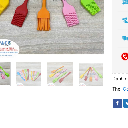
Danh 
Thẻ:
Cọ