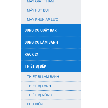
MÁY GIẶT THẢM
MÁY HÚT BỤI
MÁY PHUN ÁP LỰC
DỤNG CỤ QUẦY BAR
DỤNG CỤ LÀM BÁNH
RACK LY
THIẾT BỊ BẾP
THIẾT BỊ LÀM BÁNH
THIẾT BỊ LẠNH
THIẾT BỊ NÓNG
PHỤ KIỆN