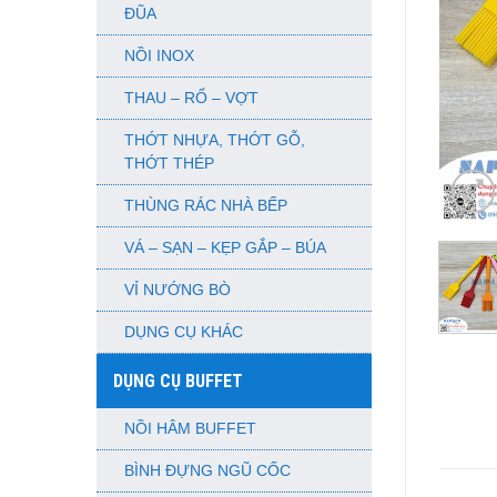
ĐŨA
NỒI INOX
THAU – RỔ – VỢT
THỚT NHỰA, THỚT GỖ,
THỚT THÉP
THÙNG RÁC NHÀ BẾP
VÁ – SẠN – KẸP GẮP – BÚA
VỈ NƯỚNG BÒ
DỤNG CỤ KHÁC
DỤNG CỤ BUFFET
NỒI HÂM BUFFET
BÌNH ĐỰNG NGŨ CỐC