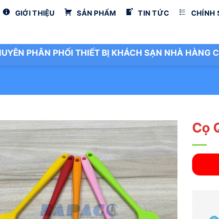
GIỚI THIỆU
SẢN PHẨM
TIN TỨC
CHÍNH
UYÊN PHÂN PHỐI THIẾT BỊ KHÁCH SẠN NHÀ HÀNG C
Cọ 