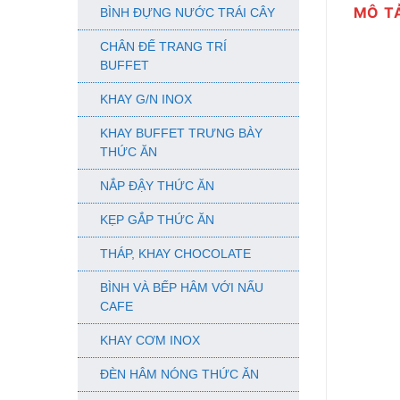
MÔ T
BÌNH ĐỰNG NƯỚC TRÁI CÂY
CHÂN ĐẾ TRANG TRÍ
BUFFET
KHAY G/N INOX
KHAY BUFFET TRƯNG BÀY
THỨC ĂN
NẮP ĐẬY THỨC ĂN
KẸP GẮP THỨC ĂN
THÁP, KHAY CHOCOLATE
BÌNH VÀ BẾP HÂM VỚI NẤU
CAFE
KHAY CƠM INOX
ĐÈN HÂM NÓNG THỨC ĂN