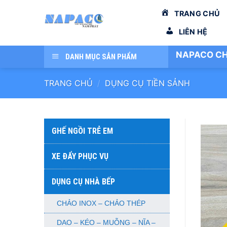
Bỏ
TRANG CHỦ
qua
nội
LIÊN HỆ
dung
NAPACO CH
DANH MỤC SẢN PHẨM
TRANG CHỦ
/
DỤNG CỤ TIỀN SẢNH
GHẾ NGỒI TRẺ EM
XE ĐẨY PHỤC VỤ
DỤNG CỤ NHÀ BẾP
CHẢO INOX – CHẢO THÉP
DAO – KÉO – MUỖNG – NĨA –