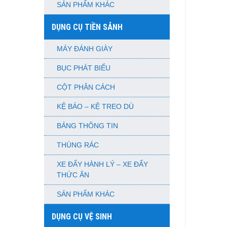
SẢN PHẨM KHÁC
DỤNG CỤ TIỀN SẢNH
MÁY ĐÁNH GIÀY
BỤC PHÁT BIỂU
CỘT PHÂN CÁCH
KỆ BÁO – KỆ TREO DÙ
BẢNG THÔNG TIN
THÙNG RÁC
XE ĐẨY HÀNH LÝ – XE ĐẨY
THỨC ĂN
SẢN PHẨM KHÁC
DỤNG CỤ VỆ SINH