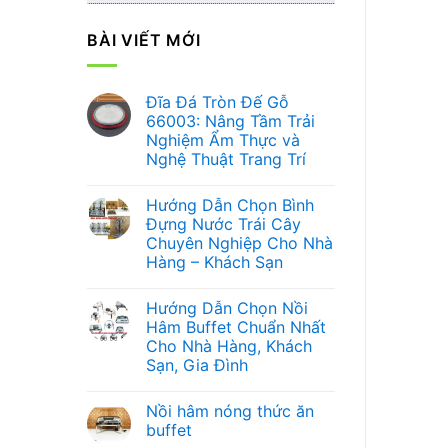
BÀI VIẾT MỚI
Đĩa Đá Tròn Đế Gỗ
66003: Nâng Tầm Trải
Nghiệm Ẩm Thực và
Nghệ Thuật Trang Trí
Không
có
Hướng Dẫn Chọn Bình
bình
luận
Đựng Nước Trái Cây
ở
Chuyên Nghiệp Cho Nhà
Đĩa
Đá
Hàng – Khách Sạn
Tròn
Đế
Không
Gỗ
có
Hướng Dẫn Chọn Nồi
66003:
bình
Nâng
luận
Hâm Buffet Chuẩn Nhất
ở
Tầm
Cho Nhà Hàng, Khách
Hướng
Trải
Dẫn
Nghiệm
Sạn, Gia Đình
Chọn
Ẩm
Bình
Không
Thực
Đựng
có
và
Nồi hâm nóng thức ăn
Nước
bình
Nghệ
Trái
luận
Thuật
buffet
ở
Cây
Trang