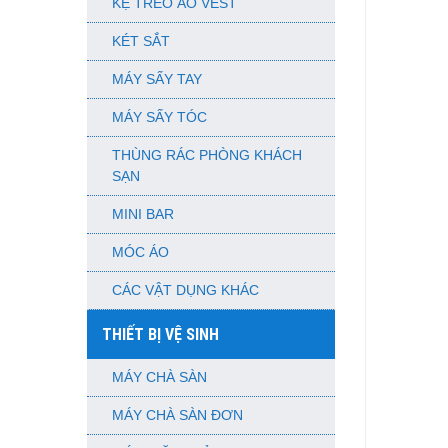
KỆ TREO ÁO VEST
KÉT SẮT
MÁY SẤY TAY
MÁY SẤY TÓC
THÙNG RÁC PHÒNG KHÁCH
SẠN
MINI BAR
MÓC ÁO
CÁC VẬT DỤNG KHÁC
THIẾT BỊ VỆ SINH
MÁY CHÀ SÀN
MÁY CHÀ SÀN ĐƠN