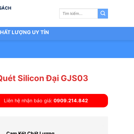
 SÁCH
Tìm
kiếm:
HẤT LƯỢNG UY TÍN
Quét Silicon Đại GJS03
Liên hệ nhận báo giá:
0909.214.842
Cam Kết Chất Lượng