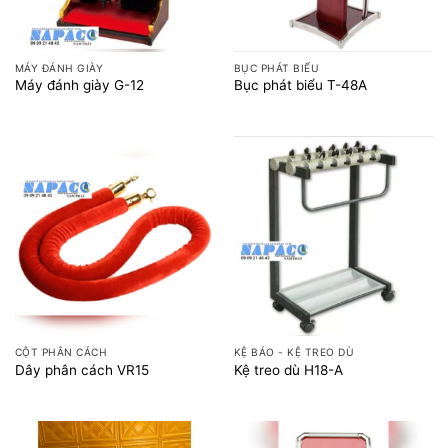
MÁY ĐÁNH GIÀY
BỤC PHÁT BIỂU
Máy đánh giày G-12
Bục phát biểu T-48A
CỘT PHÂN CÁCH
KỆ BÁO - KỆ TREO DÙ
Dây phân cách VR15
Kệ treo dù H18-A