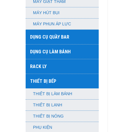
MÁY GIẶT THẢM
MÁY HÚT BỤI
MÁY PHUN ÁP LỰC
DỤNG CỤ QUẦY BAR
DỤNG CỤ LÀM BÁNH
RACK LY
THIẾT BỊ BẾP
THIẾT BỊ LÀM BÁNH
THIẾT BỊ LẠNH
THIẾT BỊ NÓNG
PHỤ KIỆN