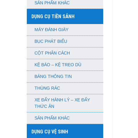
SẢN PHẨM KHÁC
DỤNG CỤ TIỀN SẢNH
MÁY ĐÁNH GIÀY
BỤC PHÁT BIỂU
CỘT PHÂN CÁCH
KỆ BÁO – KỆ TREO DÙ
BẢNG THÔNG TIN
THÙNG RÁC
XE ĐẨY HÀNH LÝ – XE ĐẨY
THỨC ĂN
SẢN PHẨM KHÁC
DỤNG CỤ VỆ SINH