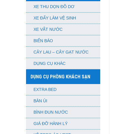
XE THU DỌN ĐỒ DƠ
XE ĐẨY LÀM VỆ SINH
XE VẮT NƯỚC
BIỂN BÁO
CÂY LAU – CÂY GẠT NƯỚC
DỤNG CỤ KHÁC
DỤNG CỤ PHÒNG KHÁCH SẠN
EXTRA BED
BÀN ỦI
BÌNH ĐUN NƯỚC
GIÁ ĐỠ HÀNH LÝ