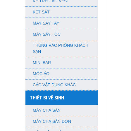
KỆ TREO ÁO VEST
KÉT SẮT
MÁY SẤY TAY
MÁY SẤY TÓC
THÙNG RÁC PHÒNG KHÁCH
SẠN
MINI BAR
MÓC ÁO
CÁC VẬT DỤNG KHÁC
THIẾT BỊ VỆ SINH
MÁY CHÀ SÀN
MÁY CHÀ SÀN ĐƠN