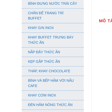
BÌNH ĐỰNG NƯỚC TRÁI CÂY
CHÂN ĐẾ TRANG TRÍ
BUFFET
MÔ T
KHAY G/N INOX
KHAY BUFFET TRƯNG BÀY
THỨC ĂN
NẮP ĐẬY THỨC ĂN
KẸP GẮP THỨC ĂN
THÁP, KHAY CHOCOLATE
BÌNH VÀ BẾP HÂM VỚI NẤU
CAFE
KHAY CƠM INOX
ĐÈN HÂM NÓNG THỨC ĂN