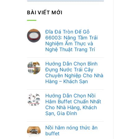
BÀI VIẾT MỚI
Đĩa Đá Tròn Đế Gỗ
66003: Nâng Tầm Trải
Nghiệm Ẩm Thực và
Nghệ Thuật Trang Trí
Không
có
Hướng Dẫn Chọn Bình
bình
luận
Đựng Nước Trái Cây
ở
Chuyên Nghiệp Cho Nhà
Đĩa
Đá
Hàng – Khách Sạn
Tròn
Đế
Không
Gỗ
có
Hướng Dẫn Chọn Nồi
66003:
bình
Nâng
luận
Hâm Buffet Chuẩn Nhất
ở
Tầm
Cho Nhà Hàng, Khách
Hướng
Trải
Dẫn
Nghiệm
Sạn, Gia Đình
Chọn
Ẩm
Bình
Không
Thực
Đựng
có
và
Nồi hâm nóng thức ăn
Nước
bình
Nghệ
Trái
luận
Thuật
buffet
ở
Cây
Trang