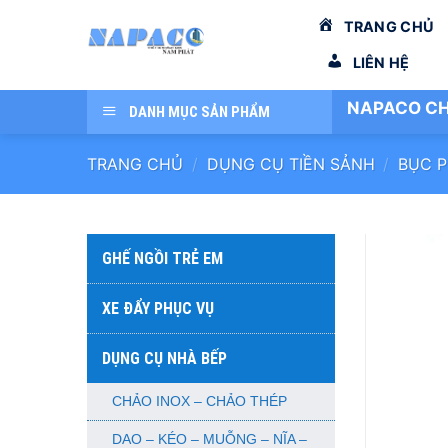
Bỏ
TRANG CHỦ
qua
nội
LIÊN HỆ
dung
NAPACO CH
DANH MỤC SẢN PHẨM
TRANG CHỦ
/
DỤNG CỤ TIỀN SẢNH
/
BỤC P
GHẾ NGỒI TRẺ EM
XE ĐẨY PHỤC VỤ
DỤNG CỤ NHÀ BẾP
CHẢO INOX – CHẢO THÉP
DAO – KÉO – MUỖNG – NĨA –