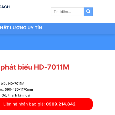
 SÁCH
Tìm
kiếm:
HẤT LƯỢNG UY TÍN
 phát biểu HD-7011M
 biểu HD-7011M
ước: 590*430*1170mm
: Gỗ, thanh kim loại
Liên hệ nhận báo giá:
0909.214.842