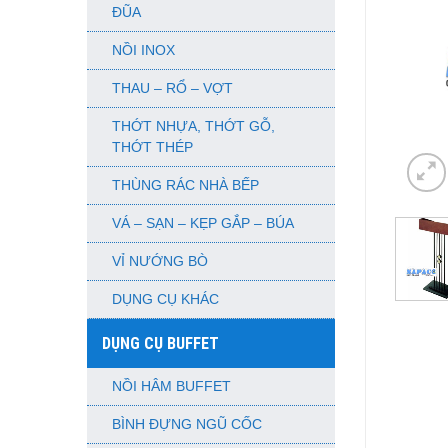
ĐŨA
NỒI INOX
THAU – RỔ – VỢT
THỚT NHỰA, THỚT GỖ,
THỚT THÉP
THÙNG RÁC NHÀ BẾP
VÁ – SẠN – KẸP GẮP – BÚA
VỈ NƯỚNG BÒ
DỤNG CỤ KHÁC
DỤNG CỤ BUFFET
NỒI HÂM BUFFET
BÌNH ĐỰNG NGŨ CỐC