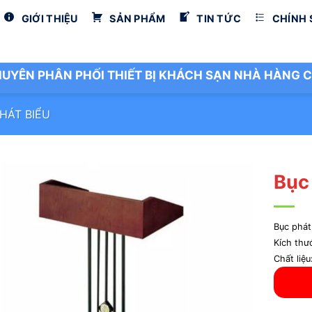
GIỚI THIỆU
SẢN PHẨM
TIN TỨC
CHÍNH
UYÊN PHÂN PHỐI THIẾT BỊ KHÁCH SẠN NHÀ HÀNG C
HÁT BIỂU
Bục
Bục phát
Kích th
Chất liệu