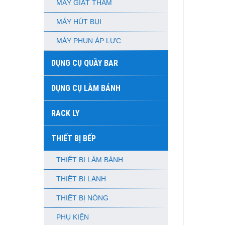
MÁY GIẶT THẢM
MÁY HÚT BỤI
MÁY PHUN ÁP LỰC
DỤNG CỤ QUẦY BAR
DỤNG CỤ LÀM BÁNH
RACK LY
THIẾT BỊ BẾP
THIẾT BỊ LÀM BÁNH
THIẾT BỊ LẠNH
THIẾT BỊ NÓNG
PHỤ KIỆN