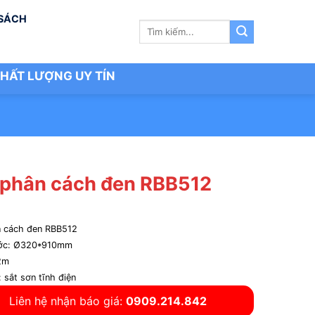
 SÁCH
Tìm
kiếm:
HẤT LƯỢNG UY TÍN
 phân cách đen RBB512
n cách đen RBB512
ước: Ø320*910mm
2m
: sắt sơn tĩnh điện
Liên hệ nhận báo giá:
0909.214.842