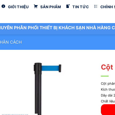
GIỚI THIỆU
SẢN PHẨM
TIN TỨC
CHÍNH
UYÊN PHÂN PHỐI THIẾT BỊ KHÁCH SẠN NHÀ HÀNG C
PHÂN CÁCH
Cột
Cột phâ
Kích th
Dây dài 
Chất liệu