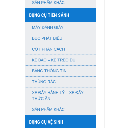
SẢN PHẨM KHÁC
DỤNG CỤ TIỀN SẢNH
MÁY ĐÁNH GIÀY
BỤC PHÁT BIỂU
CỘT PHÂN CÁCH
KỆ BÁO – KỆ TREO DÙ
BẢNG THÔNG TIN
THÙNG RÁC
XE ĐẨY HÀNH LÝ – XE ĐẨY
THỨC ĂN
SẢN PHẨM KHÁC
DỤNG CỤ VỆ SINH