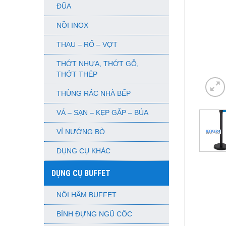
ĐŨA
NỒI INOX
THAU – RỔ – VỢT
THỚT NHỰA, THỚT GỖ,
THỚT THÉP
THÙNG RÁC NHÀ BẾP
VÁ – SẠN – KẸP GẮP – BÚA
VỈ NƯỚNG BÒ
DỤNG CỤ KHÁC
DỤNG CỤ BUFFET
NỒI HÂM BUFFET
BÌNH ĐỰNG NGŨ CỐC