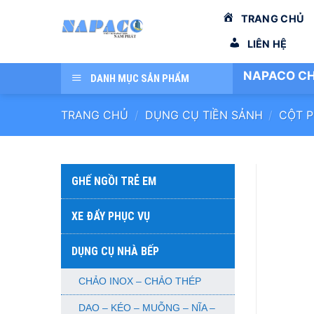
Bỏ
TRANG CHỦ
qua
nội
LIÊN HỆ
dung
NAPACO CH
DANH MỤC SẢN PHẨM
TRANG CHỦ
/
DỤNG CỤ TIỀN SẢNH
/
CỘT 
GHẾ NGỒI TRẺ EM
XE ĐẨY PHỤC VỤ
DỤNG CỤ NHÀ BẾP
CHẢO INOX – CHẢO THÉP
DAO – KÉO – MUỖNG – NĨA –