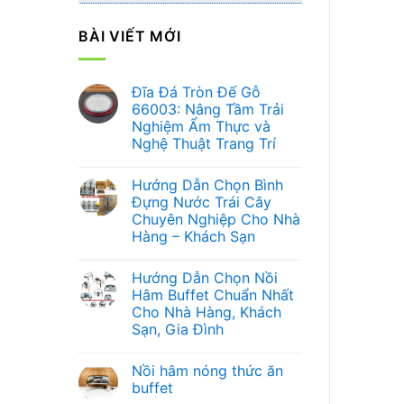
BÀI VIẾT MỚI
Đĩa Đá Tròn Đế Gỗ
66003: Nâng Tầm Trải
Nghiệm Ẩm Thực và
Nghệ Thuật Trang Trí
Không
có
Hướng Dẫn Chọn Bình
bình
luận
Đựng Nước Trái Cây
ở
Chuyên Nghiệp Cho Nhà
Đĩa
Đá
Hàng – Khách Sạn
Tròn
Đế
Không
Gỗ
có
Hướng Dẫn Chọn Nồi
66003:
bình
Nâng
luận
Hâm Buffet Chuẩn Nhất
ở
Tầm
Cho Nhà Hàng, Khách
Hướng
Trải
Dẫn
Nghiệm
Sạn, Gia Đình
Chọn
Ẩm
Bình
Không
Thực
Đựng
có
và
Nồi hâm nóng thức ăn
Nước
bình
Nghệ
Trái
luận
Thuật
buffet
ở
Cây
Trang