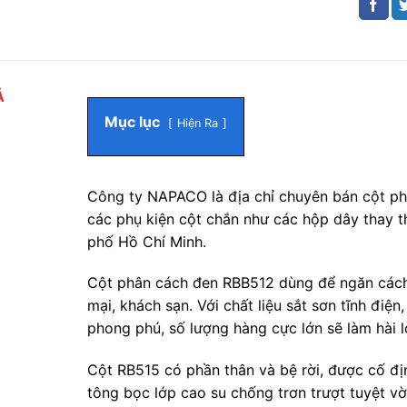
Ả
Mục lục
Hiện Ra
Công ty NAPACO là địa chỉ chuyên bán cột p
các phụ kiện cột chắn như các hộp dây thay th
phố Hồ Chí Minh.
Cột phân cách đen RBB512 dùng để ngăn cách 
mại, khách sạn. Với chất liệu sắt sơn tĩnh điệ
phong phú, số lượng hàng cực lớn sẽ làm hài 
Cột RB515 có phần thân và bệ rời, được cố đị
tông bọc lớp cao su chống trơn trượt tuyệt vờ