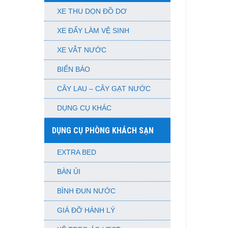
XE THU DỌN ĐỒ DƠ
XE ĐẨY LÀM VỆ SINH
XE VẮT NƯỚC
BIỂN BÁO
CÂY LAU – CÂY GẠT NƯỚC
DỤNG CỤ KHÁC
DỤNG CỤ PHÒNG KHÁCH SẠN
EXTRA BED
BÀN ỦI
BÌNH ĐUN NƯỚC
GIÁ ĐỠ HÀNH LÝ