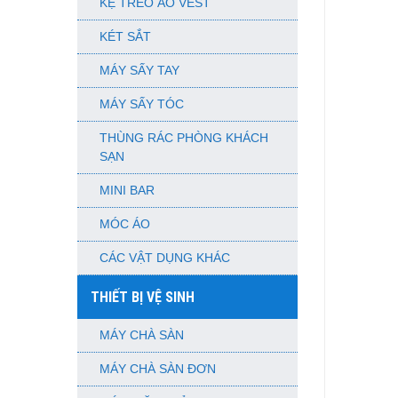
KỆ TREO ÁO VEST
KÉT SẮT
MÁY SẤY TAY
MÁY SẤY TÓC
THÙNG RÁC PHÒNG KHÁCH
SẠN
MINI BAR
MÓC ÁO
CÁC VẬT DỤNG KHÁC
THIẾT BỊ VỆ SINH
MÁY CHÀ SÀN
MÁY CHÀ SÀN ĐƠN