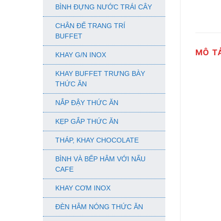
BÌNH ĐỰNG NƯỚC TRÁI CÂY
CHÂN ĐẾ TRANG TRÍ
BUFFET
MÔ T
KHAY G/N INOX
KHAY BUFFET TRƯNG BÀY
THỨC ĂN
NẮP ĐẬY THỨC ĂN
KẸP GẮP THỨC ĂN
THÁP, KHAY CHOCOLATE
BÌNH VÀ BẾP HÂM VỚI NẤU
CAFE
KHAY CƠM INOX
ĐÈN HÂM NÓNG THỨC ĂN