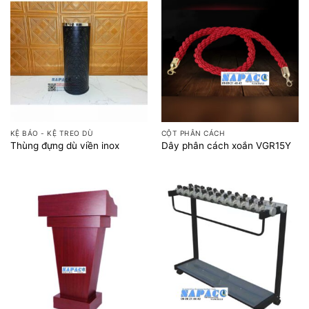
KỆ BÁO - KỆ TREO DÙ
CỘT PHÂN CÁCH
Thùng đựng dù viền inox
Dây phân cách xoắn VGR15Y