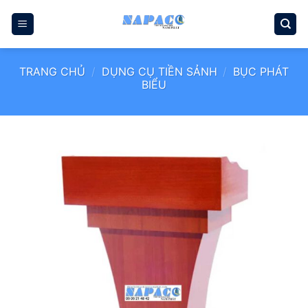
Bỏ
qua
nội
dung
TRANG CHỦ
/
DỤNG CỤ TIỀN SẢNH
/
BỤC PHÁT
BIỂU