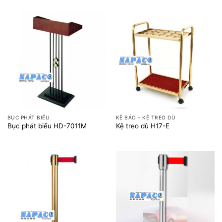
BỤC PHÁT BIỂU
KỆ BÁO - KỆ TREO DÙ
Bục phát biểu HD-7011M
Kệ treo dù H17-E