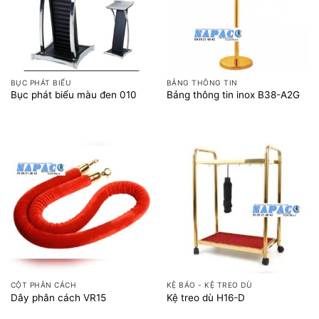
BỤC PHÁT BIỂU
BẢNG THÔNG TIN
Bục phát biểu màu đen 010
Bảng thông tin inox B38-A2G
CỘT PHÂN CÁCH
KỆ BÁO - KỆ TREO DÙ
Dây phân cách VR15
Kệ treo dù H16-D