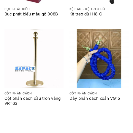
BỤC PHÁT BIỂU
KỆ BÁO - KỆ TREO DÙ
Bục phát biểu màu gỗ 008B
Kệ treo dù H18-C
CỘT PHÂN CÁCH
CỘT PHÂN CÁCH
Cột phân cách đầu tròn vàng
Dây phân cách xoắn VG15
VRT63