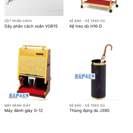
CỘT PHÂN CÁCH
KỆ BÁO - KỆ TREO DÙ
Dây phân cách xoắn VGR15
Kệ treo dù H16-D
MÁY ĐÁNH GIÀY
KỆ BÁO - KỆ TREO DÙ
Máy đánh giày G-12
Thùng đựng dù J39G