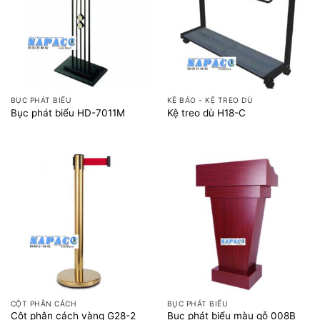
BỤC PHÁT BIỂU
KỆ BÁO - KỆ TREO DÙ
Bục phát biểu HD-7011M
Kệ treo dù H18-C
CỘT PHÂN CÁCH
BỤC PHÁT BIỂU
Cột phân cách vàng G28-2
Bục phát biểu màu gỗ 008B