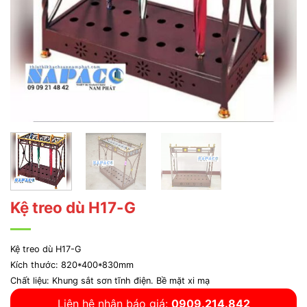
Kệ treo dù H17-G
Kệ treo dù H17-G
Kích thước: 820*400*830mm
Chất liệu: Khung sắt sơn tĩnh điện. Bề mặt xi mạ
Liên hệ nhận báo giá:
0909.214.842