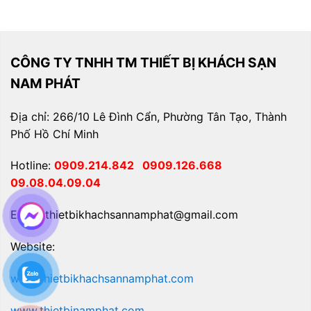
CÔNG TY TNHH TM THIẾT BỊ KHÁCH SẠN
NAM PHÁT
Địa chỉ: 266/10 Lê Đình Cẩn, Phường Tân Tạo, Thành
Phố Hồ Chí Minh
Hotline:
0909.214.842
0909.126.668
09.08.04.09.04
Email: thietbikhachsannamphat@gmail.com
Website:
www.thietbikhachsannamphat.com
www.thietbinamphat.com