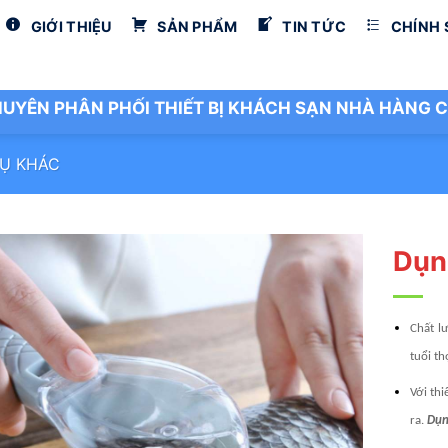
GIỚI THIỆU
SẢN PHẨM
TIN TỨC
CHÍNH
UYÊN PHÂN PHỐI THIẾT BỊ KHÁCH SẠN NHÀ HÀNG C
Ụ KHÁC
Dụn
Chất l
tuổi th
Với thi
ra.
Dụn