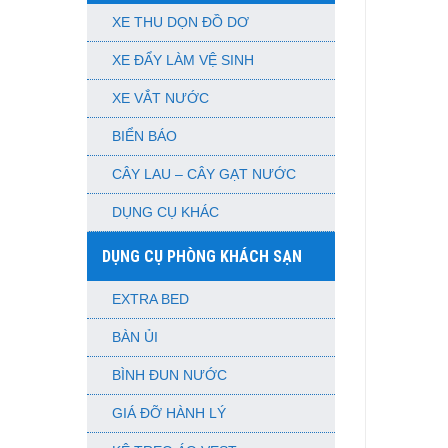
XE THU DỌN ĐỒ DƠ
XE ĐẨY LÀM VỆ SINH
XE VẮT NƯỚC
BIỂN BÁO
CÂY LAU – CÂY GẠT NƯỚC
DỤNG CỤ KHÁC
DỤNG CỤ PHÒNG KHÁCH SẠN
EXTRA BED
BÀN ỦI
BÌNH ĐUN NƯỚC
GIÁ ĐỠ HÀNH LÝ