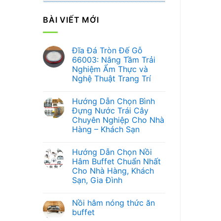
BÀI VIẾT MỚI
Đĩa Đá Tròn Đế Gỗ
66003: Nâng Tầm Trải
Nghiệm Ẩm Thực và
Nghệ Thuật Trang Trí
Không
có
Hướng Dẫn Chọn Bình
bình
luận
Đựng Nước Trái Cây
ở
Chuyên Nghiệp Cho Nhà
Đĩa
Đá
Hàng – Khách Sạn
Tròn
Đế
Không
Gỗ
có
Hướng Dẫn Chọn Nồi
66003:
bình
Nâng
luận
Hâm Buffet Chuẩn Nhất
ở
Tầm
Cho Nhà Hàng, Khách
Hướng
Trải
Dẫn
Nghiệm
Sạn, Gia Đình
Chọn
Ẩm
Bình
Không
Thực
Đựng
có
và
Nồi hâm nóng thức ăn
Nước
bình
Nghệ
Trái
luận
Thuật
buffet
ở
Cây
Trang