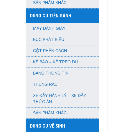
SẢN PHẨM KHÁC
DỤNG CỤ TIỀN SẢNH
MÁY ĐÁNH GIÀY
BỤC PHÁT BIỂU
CỘT PHÂN CÁCH
KỆ BÁO – KỆ TREO DÙ
BẢNG THÔNG TIN
THÙNG RÁC
XE ĐẨY HÀNH LÝ – XE ĐẨY
THỨC ĂN
SẢN PHẨM KHÁC
DỤNG CỤ VỆ SINH