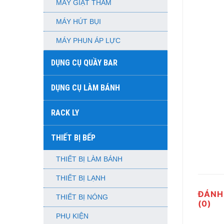
MÁY GIẶT THẢM
MÁY HÚT BỤI
MÁY PHUN ÁP LỰC
DỤNG CỤ QUẦY BAR
DỤNG CỤ LÀM BÁNH
RACK LY
THIẾT BỊ BẾP
THIẾT BỊ LÀM BÁNH
THIẾT BỊ LẠNH
ĐÁNH
THIẾT BỊ NÓNG
(0)
PHỤ KIỆN