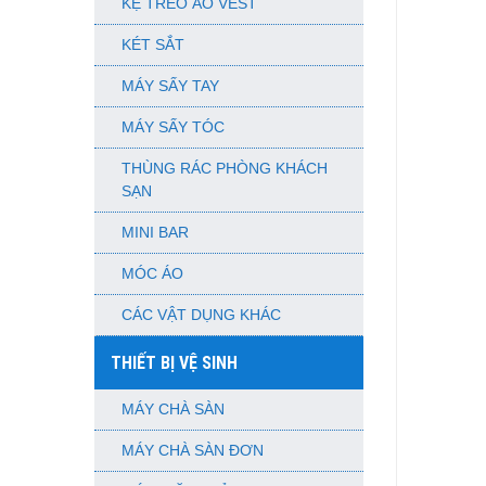
KỆ TREO ÁO VEST
KÉT SẮT
MÁY SẤY TAY
MÁY SẤY TÓC
THÙNG RÁC PHÒNG KHÁCH
SẠN
MINI BAR
MÓC ÁO
CÁC VẬT DỤNG KHÁC
THIẾT BỊ VỆ SINH
MÁY CHÀ SÀN
MÁY CHÀ SÀN ĐƠN