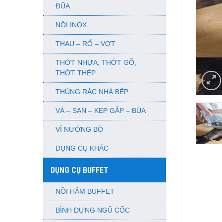
ĐŨA
NỒI INOX
THAU – RỔ – VỢT
THỚT NHỰA, THỚT GỖ,
THỚT THÉP
THÙNG RÁC NHÀ BẾP
VÁ – SẠN – KẸP GẮP – BÚA
VỈ NƯỚNG BÒ
DỤNG CỤ KHÁC
DỤNG CỤ BUFFET
NỒI HÂM BUFFET
BÌNH ĐỰNG NGŨ CỐC