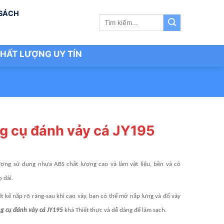
 SÁCH
Tìm
kiếm:
HẤT LƯỢNG UY TÍN
g cụ đánh vảy cá JY195
ượng sử dụng nhựa ABS chất lượng cao và làm vật liệu, bền và có
ọ dài.
ết kế nắp rõ ràng-sau khi cạo vảy, bạn có thể mở nắp lưng và đổ vảy
g cụ đánh vảy cá JY195
khá Thiết thực và dễ dàng để làm sạch.