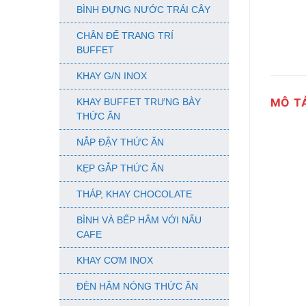
BÌNH ĐỰNG NƯỚC TRÁI CÂY
CHÂN ĐẾ TRANG TRÍ
BUFFET
KHAY G/N INOX
MÔ T
KHAY BUFFET TRƯNG BÀY
THỨC ĂN
NẮP ĐẬY THỨC ĂN
KẸP GẮP THỨC ĂN
THÁP, KHAY CHOCOLATE
BÌNH VÀ BẾP HÂM VỚI NẤU
CAFE
KHAY CƠM INOX
ĐÈN HÂM NÓNG THỨC ĂN