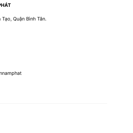
PHÁT
 Tạo, Quận Bình Tân.
annamphat