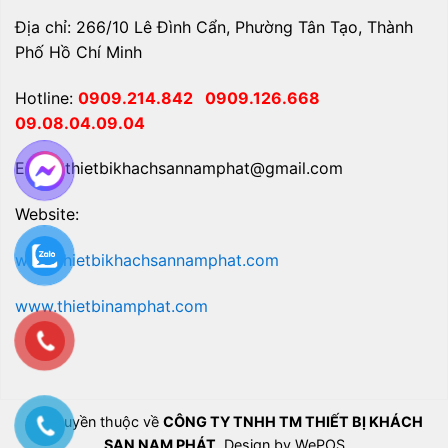
Địa chỉ: 266/10 Lê Đình Cẩn, Phường Tân Tạo, Thành
Phố Hồ Chí Minh
Hotline:
0909.214.842
0909.126.668
09.08.04.09.04
Email: thietbikhachsannamphat@gmail.com
Website:
www.thietbikhachsannamphat.com
www.thietbinamphat.com
Bản quyền thuộc về
CÔNG TY TNHH TM THIẾT BỊ KHÁCH
SẠN NAM PHÁT
. Design by WePOS