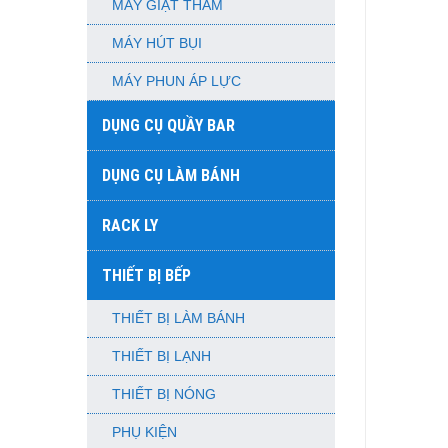
MÁY GIẶT THẢM
MÁY HÚT BỤI
MÁY PHUN ÁP LỰC
DỤNG CỤ QUẦY BAR
DỤNG CỤ LÀM BÁNH
RACK LY
THIẾT BỊ BẾP
THIẾT BỊ LÀM BÁNH
THIẾT BỊ LẠNH
THIẾT BỊ NÓNG
PHỤ KIỆN