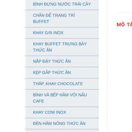
BÌNH ĐỰNG NƯỚC TRÁI CÂY
CHÂN ĐẾ TRANG TRÍ
BUFFET
MÔ T
KHAY G/N INOX
KHAY BUFFET TRƯNG BÀY
THỨC ĂN
NẮP ĐẬY THỨC ĂN
KẸP GẮP THỨC ĂN
THÁP, KHAY CHOCOLATE
BÌNH VÀ BẾP HÂM VỚI NẤU
CAFE
KHAY CƠM INOX
ĐÈN HÂM NÓNG THỨC ĂN