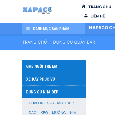
Bỏ
TRANG CHỦ
qua
nội
LIÊN HỆ
dung
NAPACO CH
DANH MỤC SẢN PHẨM
TRANG CHỦ
/
DỤNG CỤ QUẦY BAR
GHẾ NGỒI TRẺ EM
XE ĐẨY PHỤC VỤ
DỤNG CỤ NHÀ BẾP
CHẢO INOX – CHẢO THÉP
DAO – KÉO – MUỖNG – NĨA –