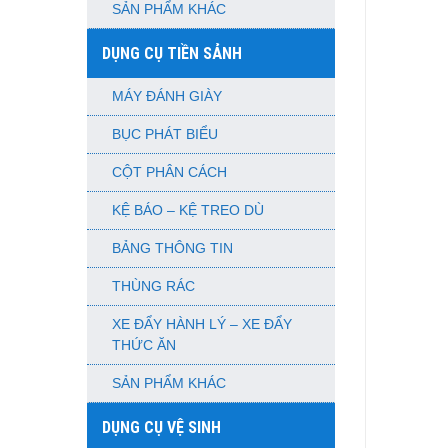
SẢN PHẨM KHÁC
DỤNG CỤ TIỀN SẢNH
MÁY ĐÁNH GIÀY
BỤC PHÁT BIỂU
CỘT PHÂN CÁCH
KỆ BÁO – KỆ TREO DÙ
BẢNG THÔNG TIN
THÙNG RÁC
XE ĐẨY HÀNH LÝ – XE ĐẨY
THỨC ĂN
SẢN PHẨM KHÁC
DỤNG CỤ VỆ SINH