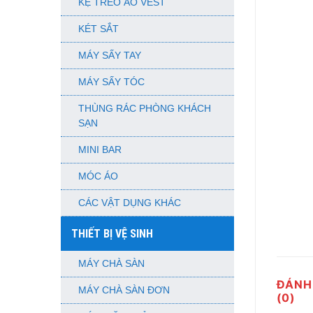
KỆ TREO ÁO VEST
KÉT SẮT
MÁY SẤY TAY
MÁY SẤY TÓC
THÙNG RÁC PHÒNG KHÁCH
SẠN
MINI BAR
MÓC ÁO
CÁC VẬT DỤNG KHÁC
THIẾT BỊ VỆ SINH
MÁY CHÀ SÀN
ĐÁNH
MÁY CHÀ SÀN ĐƠN
(0)