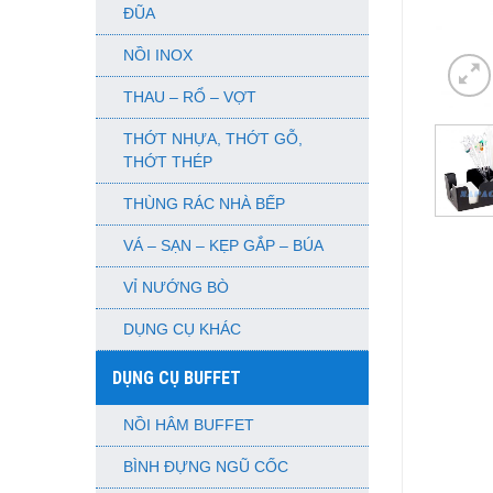
ĐŨA
NỒI INOX
THAU – RỔ – VỢT
THỚT NHỰA, THỚT GỖ,
THỚT THÉP
THÙNG RÁC NHÀ BẾP
VÁ – SẠN – KẸP GẮP – BÚA
VỈ NƯỚNG BÒ
DỤNG CỤ KHÁC
DỤNG CỤ BUFFET
NỒI HÂM BUFFET
BÌNH ĐỰNG NGŨ CỐC