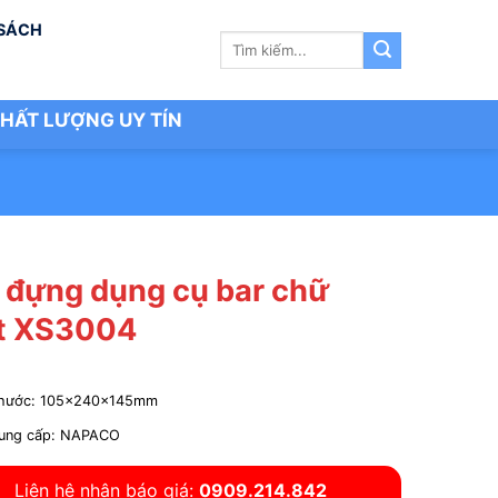
 SÁCH
Tìm
kiếm:
HẤT LƯỢNG UY TÍN
 đựng dụng cụ bar chữ
t XS3004
thước: 105x240x145mm
ung cấp: NAPACO
Liên hệ nhận báo giá:
0909.214.842