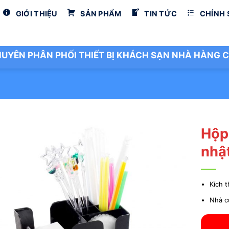
GIỚI THIỆU
SẢN PHẨM
TIN TỨC
CHÍNH
UYÊN PHÂN PHỐI THIẾT BỊ KHÁCH SẠN NHÀ HÀNG C
Hộp
nhậ
Kích 
Nhà c