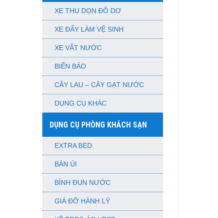
XE THU DỌN ĐỒ DƠ
XE ĐẨY LÀM VỆ SINH
XE VẮT NƯỚC
BIỂN BÁO
CÂY LAU – CÂY GẠT NƯỚC
DỤNG CỤ KHÁC
DỤNG CỤ PHÒNG KHÁCH SẠN
EXTRA BED
BÀN ỦI
BÌNH ĐUN NƯỚC
GIÁ ĐỠ HÀNH LÝ