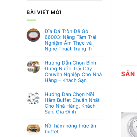
BÀI VIẾT MỚI
Đĩa Đá Tròn Đế Gỗ
66003: Nâng Tầm Trải
Nghiệm Ẩm Thực và
Nghệ Thuật Trang Trí
Không
có
Hướng Dẫn Chọn Bình
bình
luận
Đựng Nước Trái Cây
ở
SẢN
Chuyên Nghiệp Cho Nhà
Đĩa
Đá
Hàng – Khách Sạn
Tròn
Đế
Không
Gỗ
có
Hướng Dẫn Chọn Nồi
66003:
bình
Nâng
luận
Hâm Buffet Chuẩn Nhất
ở
Tầm
Cho Nhà Hàng, Khách
Hướng
Trải
Dẫn
Nghiệm
Sạn, Gia Đình
Chọn
Ẩm
Bình
Không
Thực
Đựng
có
và
Nồi hâm nóng thức ăn
Nước
bình
Nghệ
Trái
luận
Thuật
buffet
ở
Cây
Trang