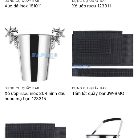
DỤNG CỤ QUẦY BAR
DỤNG CỤ QUẦY BAR
Xúc đá inox 181011
Xô ướp rượu 123311
DỤNG CỤ QUẦY BAR
DỤNG CỤ QUẦY BAR
Xô ướp rượu inox 304 hình đầu
Tấm lót quầy bar JW-BMQ
hươu mạ bạc 123315