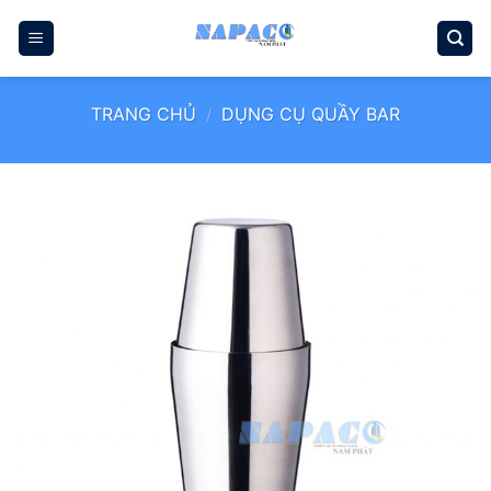
Bỏ
qua
nội
dung
TRANG CHỦ
/
DỤNG CỤ QUẦY BAR