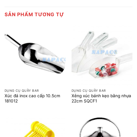
SẢN PHẨM TƯƠNG TỰ
DỤNG CỤ QUẦY BAR
DỤNG CỤ QUẦY BAR
Xúc đá inox cao cấp 10.5cm
Xẻng xúc bánh kẹo bằng nhựa
181012
22cm SQCF1