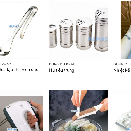
+
+
Ụ KHÁC
DỤNG CỤ KHÁC
DỤNG CỤ
hìa tạo thịt viên cho
Hủ tiêu trung
Nhiệt kế
h