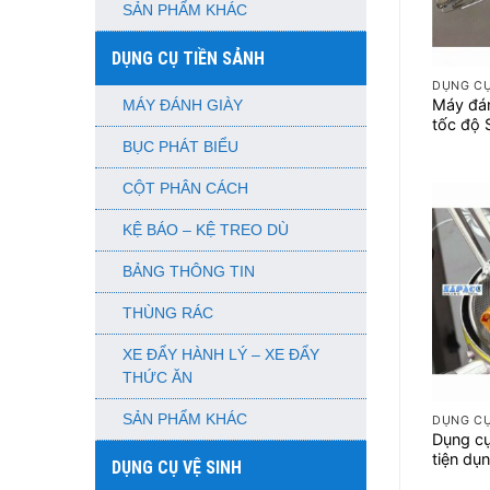
SẢN PHẨM KHÁC
+
DỤNG CỤ TIỀN SẢNH
DỤNG C
Máy đán
MÁY ĐÁNH GIÀY
tốc độ
BỤC PHÁT BIỂU
CỘT PHÂN CÁCH
KỆ BÁO – KỆ TREO DÙ
BẢNG THÔNG TIN
THÙNG RÁC
XE ĐẨY HÀNH LÝ – XE ĐẨY
THỨC ĂN
+
SẢN PHẨM KHÁC
DỤNG C
Dụng cụ
tiện dụ
DỤNG CỤ VỆ SINH