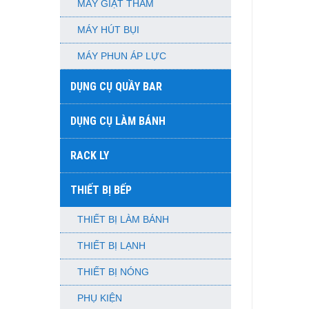
MÁY GIẶT THẢM
MÁY HÚT BỤI
MÁY PHUN ÁP LỰC
DỤNG CỤ QUẦY BAR
DỤNG CỤ LÀM BÁNH
RACK LY
THIẾT BỊ BẾP
THIẾT BỊ LÀM BÁNH
THIẾT BỊ LẠNH
THIẾT BỊ NÓNG
PHỤ KIỆN