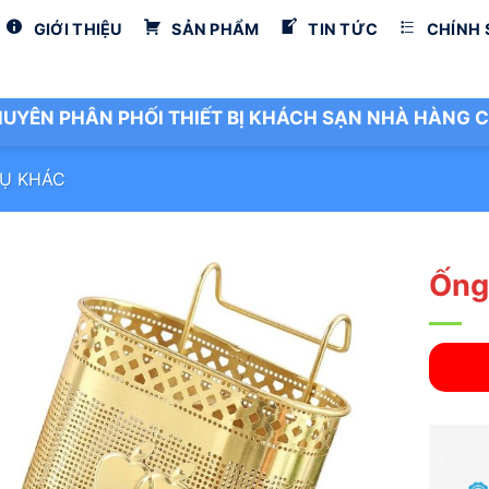
GIỚI THIỆU
SẢN PHẨM
TIN TỨC
CHÍNH
UYÊN PHÂN PHỐI THIẾT BỊ KHÁCH SẠN NHÀ HÀNG C
Ụ KHÁC
Ống