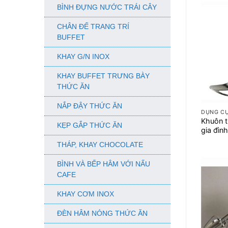
BÌNH ĐỰNG NƯỚC TRÁI CÂY
CHÂN ĐẾ TRANG TRÍ
BUFFET
KHAY G/N INOX
KHAY BUFFET TRƯNG BÀY
THỨC ĂN
+
NẮP ĐẬY THỨC ĂN
DỤNG C
Khuôn t
KẸP GẮP THỨC ĂN
gia đìn
THÁP, KHAY CHOCOLATE
BÌNH VÀ BẾP HÂM VỚI NẤU
CAFE
KHAY CƠM INOX
ĐÈN HÂM NÓNG THỨC ĂN