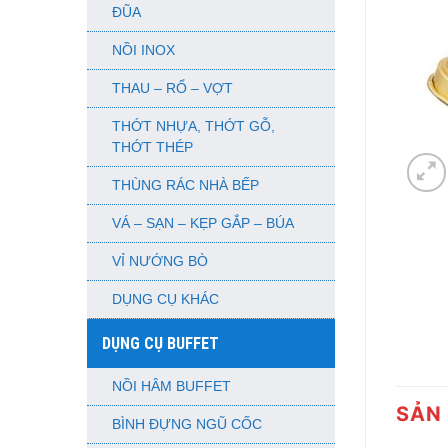
ĐŨA
NỒI INOX
THAU – RỔ – VỢT
THỚT NHỰA, THỚT GỖ,
THỚT THÉP
THÙNG RÁC NHÀ BẾP
VÁ – SẠN – KẸP GẮP – BÚA
VỈ NƯỚNG BÒ
DỤNG CỤ KHÁC
DỤNG CỤ BUFFET
NỒI HÂM BUFFET
SẢN
BÌNH ĐỰNG NGŨ CỐC