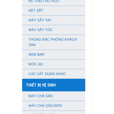
KỆ TREO ÁO VEST
KÉT SẮT
MÁY SẤY TAY
MÁY SẤY TÓC
THÙNG RÁC PHÒNG KHÁCH
SẠN
MINI BAR
MÓC ÁO
CÁC VẬT DỤNG KHÁC
THIẾT BỊ VỆ SINH
MÁY CHÀ SÀN
MÁY CHÀ SÀN ĐƠN