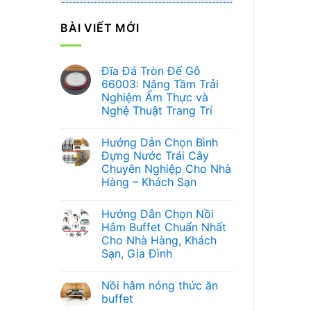
BÀI VIẾT MỚI
Đĩa Đá Tròn Đế Gỗ
66003: Nâng Tầm Trải
Nghiệm Ẩm Thực và
Nghệ Thuật Trang Trí
Không
có
Hướng Dẫn Chọn Bình
bình
luận
Đựng Nước Trái Cây
ở
Chuyên Nghiệp Cho Nhà
Đĩa
Đá
Hàng – Khách Sạn
Tròn
Đế
Không
Gỗ
có
Hướng Dẫn Chọn Nồi
66003:
bình
Nâng
luận
Hâm Buffet Chuẩn Nhất
ở
Tầm
Cho Nhà Hàng, Khách
Hướng
Trải
Dẫn
Nghiệm
Sạn, Gia Đình
Chọn
Ẩm
Bình
Không
Thực
Đựng
có
và
Nồi hâm nóng thức ăn
Nước
bình
Nghệ
Trái
luận
Thuật
buffet
ở
Cây
Trang