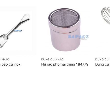
+
+
Ụ KHÁC
DỤNG CỤ KHÁC
DỤNG CỤ
 bào củ inox
Hủ rắc phomai trung 184779
Dụng cụ