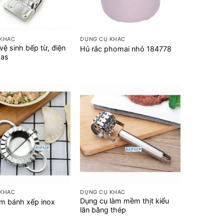
+
 KHÁC
DỤNG CỤ KHÁC
vệ sinh bếp từ, điện
Hủ rắc phomai nhỏ 184778
gas
+
 KHÁC
DỤNG CỤ KHÁC
Dụng cụ làm mềm thịt kiểu
m bánh xếp inox
lăn bằng thép