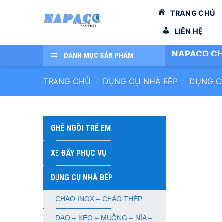
Bỏ
TRANG CHỦ
qua
nội
LIÊN HỆ
dung
NAPACO CH
DANH MỤC SẢN PHẨM
TRANG CHỦ
/
DỤNG CỤ NHÀ BẾP
/
DỤNG C
GHẾ NGỒI TRẺ EM
XE ĐẨY PHỤC VỤ
DỤNG CỤ NHÀ BẾP
CHẢO INOX – CHẢO THÉP
DAO – KÉO – MUỖNG – NĨA –