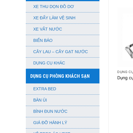
XE THU DỌN ĐỒ DƠ
XE ĐẨY LÀM VỆ SINH
XE VẮT NƯỚC
BIỂN BÁO
CÂY LAU – CÂY GẠT NƯỚC
+
DỤNG CỤ KHÁC
DỤNG C
DỤNG CỤ PHÒNG KHÁCH SẠN
Dụng cụ
EXTRA BED
BÀN ỦI
BÌNH ĐUN NƯỚC
GIÁ ĐỠ HÀNH LÝ