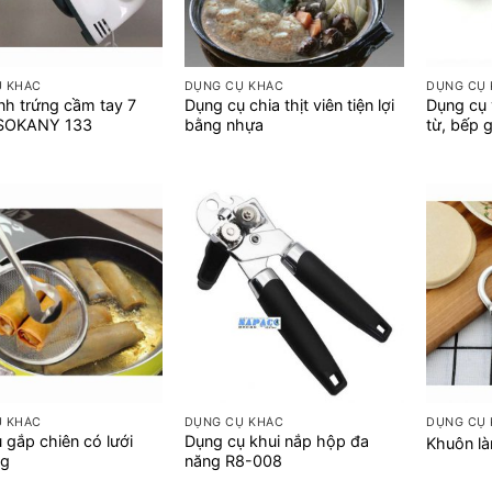
+
+
Ụ KHÁC
DỤNG CỤ KHÁC
DỤNG CỤ
h trứng cầm tay 7
Dụng cụ chia thịt viên tiện lợi
Dụng cụ 
 SOKANY 133
bằng nhựa
từ, bếp 
+
+
Ụ KHÁC
DỤNG CỤ KHÁC
DỤNG CỤ
 gắp chiên có lưới
Dụng cụ khui nắp hộp đa
Khuôn là
ng
năng R8-008