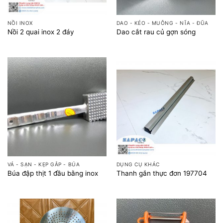
NỒI INOX
DAO - KÉO - MUỖNG - NĨA - ĐŨA
Nồi 2 quai inox 2 đáy
Dao cắt rau củ gợn sóng
VÁ - SẠN - KẸP GẮP - BÚA
DỤNG CỤ KHÁC
Búa đập thịt 1 đầu bằng inox
Thanh gắn thực đơn 197704