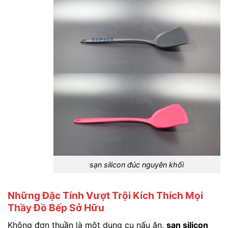
sạn silicon đúc nguyên khối
Những Đặc Tính Vượt Trội Kích Thích Mọi
Thầy Đồ Bếp Sở Hữu
Không đơn thuần là một dụng cụ nấu ăn,
sạn silicon