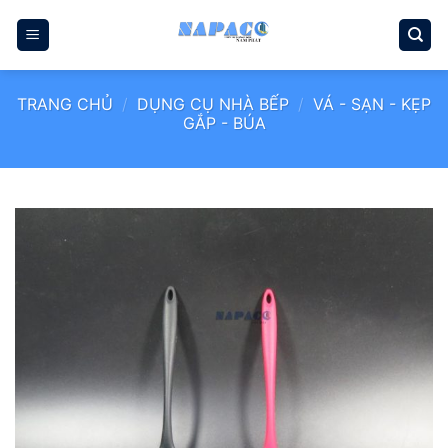
Bỏ
qua
nội
dung
TRANG CHỦ
/
DỤNG CỤ NHÀ BẾP
/
VÁ - SẠN - KẸP
GẮP - BÚA