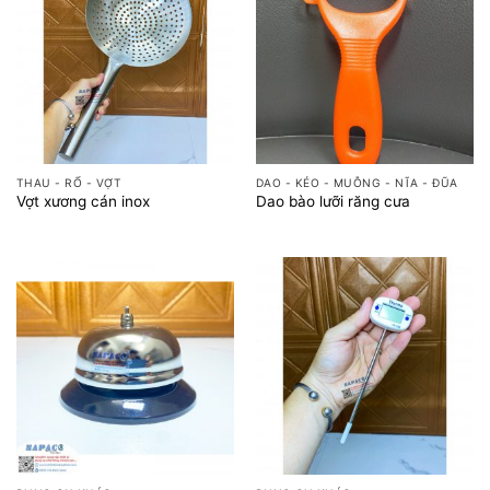
THAU - RỔ - VỢT
DAO - KÉO - MUỖNG - NĨA - ĐŨA
Vợt xương cán inox
Dao bào lưỡi răng cưa