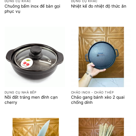
DỤNG CỤ KHÁC
DỤNG CỤ KHÁC
Chuông bấm inox để bàn gọi
Nhiệt kế đo nhiệt độ thức ăn
phục vụ
DỤNG CỤ NHÀ BẾP
CHẢO INOX - CHẢO THÉP
Nồi đất tráng men đỉnh cạn
Chảo gang bánh xèo 2 quai
cherry
chống dính