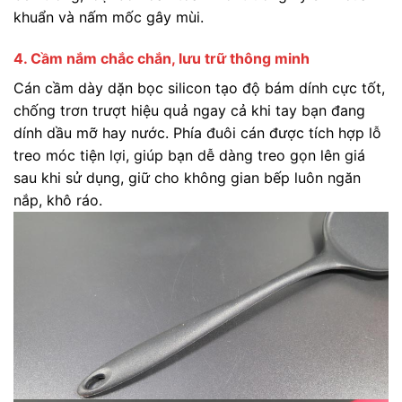
khuẩn và nấm mốc gây mùi.
4. Cầm nắm chắc chắn, lưu trữ thông minh
Cán cầm dày dặn bọc silicon tạo độ bám dính cực tốt,
chống trơn trượt hiệu quả ngay cả khi tay bạn đang
dính dầu mỡ hay nước. Phía đuôi cán được tích hợp lỗ
treo móc tiện lợi, giúp bạn dễ dàng treo gọn lên giá
sau khi sử dụng, giữ cho không gian bếp luôn ngăn
nắp, khô ráo.