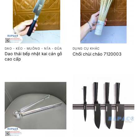
DAO - KÉO - MUỖNG - NĨA - ĐŨA
DỤNG CỤ KHÁC
Dao thái bếp nhật kai cán gỗ
Chổi chùi chảo 7120003
cao cấp