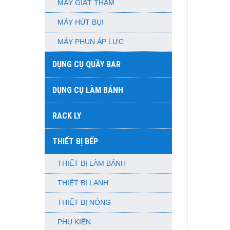
MÁY GIẶT THẢM
MÁY HÚT BỤI
MÁY PHUN ÁP LỰC
DỤNG CỤ QUẦY BAR
DỤNG CỤ LÀM BÁNH
RACK LY
THIẾT BỊ BẾP
THIẾT BỊ LÀM BÁNH
THIẾT BỊ LẠNH
THIẾT BỊ NÓNG
PHỤ KIỆN