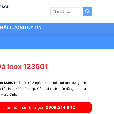
 SÁCH
Tìm
kiếm:
HẤT LƯỢNG UY TÍN
Đá Inox 123601
ox 123601
– Thiết kế 2 ngăn tách nước đá tan, dung tích
t liệu inox 430 bền đẹp. Có quai xách, tiện dùng cho bar –
 – gia đình.
Liên hệ nhận báo giá:
0909.214.842