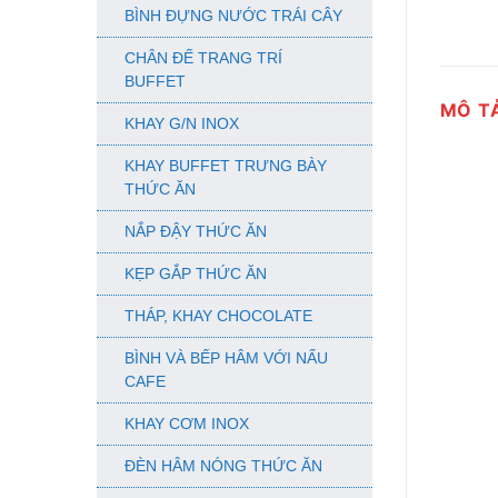
BÌNH ĐỰNG NƯỚC TRÁI CÂY
CHÂN ĐẾ TRANG TRÍ
BUFFET
MÔ T
KHAY G/N INOX
KHAY BUFFET TRƯNG BÀY
THỨC ĂN
NẮP ĐẬY THỨC ĂN
KẸP GẮP THỨC ĂN
THÁP, KHAY CHOCOLATE
BÌNH VÀ BẾP HÂM VỚI NẤU
CAFE
KHAY CƠM INOX
ĐÈN HÂM NÓNG THỨC ĂN