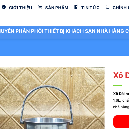
GIỚI THIỆU
SẢN PHẨM
TIN TỨC
CHÍNH
UYÊN PHÂN PHỐI THIẾT BỊ KHÁCH SẠN NHÀ HÀNG C
Xô 
Xô Đá In
1.6L, chấ
nhà hàng