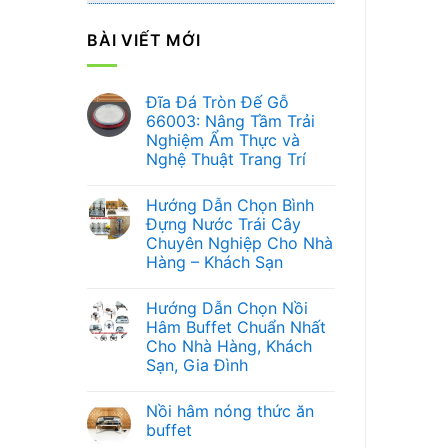
BÀI VIẾT MỚI
Đĩa Đá Tròn Đế Gỗ
66003: Nâng Tầm Trải
Nghiệm Ẩm Thực và
Nghệ Thuật Trang Trí
Không
có
Hướng Dẫn Chọn Bình
bình
luận
Đựng Nước Trái Cây
ở
Chuyên Nghiệp Cho Nhà
Đĩa
Đá
Hàng – Khách Sạn
Tròn
Đế
Không
Gỗ
có
Hướng Dẫn Chọn Nồi
66003:
bình
Nâng
luận
Hâm Buffet Chuẩn Nhất
ở
Tầm
Cho Nhà Hàng, Khách
Hướng
Trải
Dẫn
Nghiệm
Sạn, Gia Đình
Chọn
Ẩm
Bình
Không
Thực
Đựng
có
và
Nồi hâm nóng thức ăn
Nước
bình
Nghệ
Trái
luận
Thuật
buffet
ở
Cây
Trang