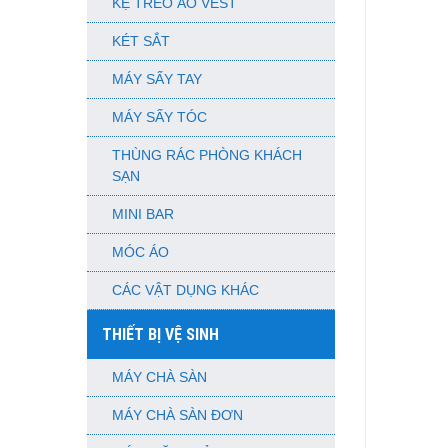
KỆ TREO ÁO VEST
KÉT SẮT
MÁY SẤY TAY
MÁY SẤY TÓC
THÙNG RÁC PHÒNG KHÁCH
SẠN
MINI BAR
MÓC ÁO
CÁC VẬT DỤNG KHÁC
THIẾT BỊ VỆ SINH
MÁY CHÀ SÀN
MÁY CHÀ SÀN ĐƠN