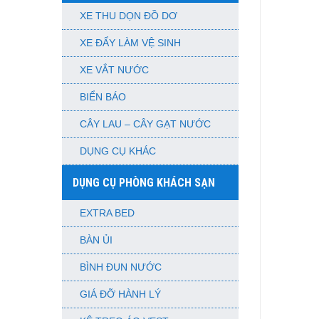
XE THU DỌN ĐỒ DƠ
XE ĐẨY LÀM VỆ SINH
XE VẮT NƯỚC
BIỂN BÁO
CÂY LAU – CÂY GẠT NƯỚC
DỤNG CỤ KHÁC
DỤNG CỤ PHÒNG KHÁCH SẠN
EXTRA BED
BÀN ỦI
BÌNH ĐUN NƯỚC
GIÁ ĐỠ HÀNH LÝ