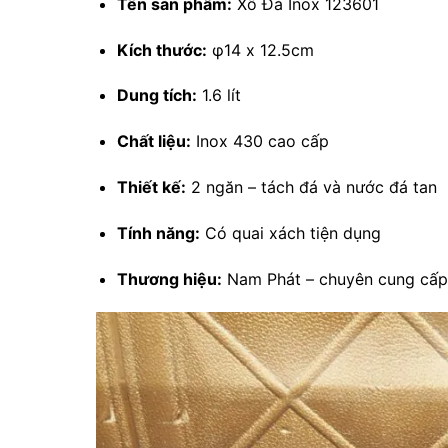
Tên sản phẩm:
Xô Đá Inox 123601
Kích thước:
φ14 x 12.5cm
Dung tích:
1.6 lít
Chất liệu:
Inox 430 cao cấp
Thiết kế:
2 ngăn – tách đá và nước đá tan
Tính năng:
Có quai xách tiện dụng
Thương hiệu:
Nam Phát – chuyên cung cấp t