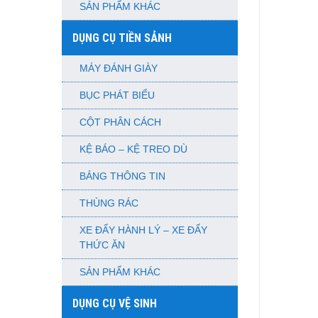
SẢN PHẨM KHÁC
DỤNG CỤ TIỀN SẢNH
MÁY ĐÁNH GIÀY
BỤC PHÁT BIỂU
CỘT PHÂN CÁCH
KỆ BÁO – KỆ TREO DÙ
BẢNG THÔNG TIN
THÙNG RÁC
XE ĐẨY HÀNH LÝ – XE ĐẨY
THỨC ĂN
SẢN PHẨM KHÁC
DỤNG CỤ VỆ SINH