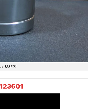
nox 123601
 123601