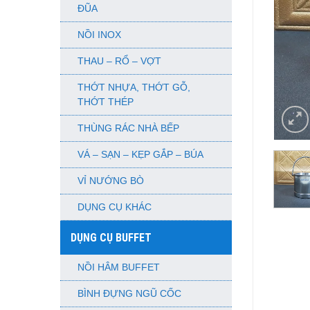
ĐŨA
NỒI INOX
THAU – RỔ – VỢT
THỚT NHỰA, THỚT GỖ,
THỚT THÉP
THÙNG RÁC NHÀ BẾP
VÁ – SẠN – KẸP GẮP – BÚA
VỈ NƯỚNG BÒ
DỤNG CỤ KHÁC
DỤNG CỤ BUFFET
NỒI HÂM BUFFET
BÌNH ĐỰNG NGŨ CỐC