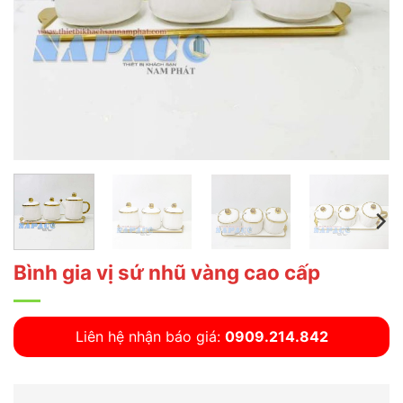
Bình gia vị sứ nhũ vàng cao cấp
Liên hệ nhận báo giá:
0909.214.842