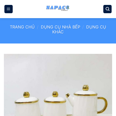
Bỏ
qua
nội
dung
TRANG CHỦ
/
DỤNG CỤ NHÀ BẾP
/
DỤNG CỤ
KHÁC