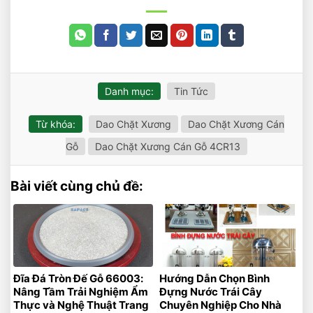
Danh mục:
Tin Tức
Từ khóa:
Dao Chặt Xương
Dao Chặt Xương Cán
Gỗ
Dao Chặt Xương Cán Gỗ 4CR13
Bài viết cùng chủ đề:
Đĩa Đá Tròn Đế Gỗ 66003:
Hướng Dẫn Chọn Bình
Nâng Tầm Trải Nghiệm Ẩm
Đựng Nước Trái Cây
Thực và Nghệ Thuật Trang
Chuyên Nghiệp Cho Nhà