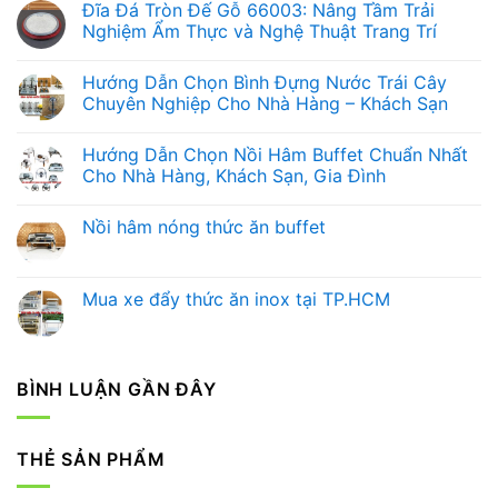
Đĩa Đá Tròn Đế Gỗ 66003: Nâng Tầm Trải
Nghiệm Ẩm Thực và Nghệ Thuật Trang Trí
Không
có
Hướng Dẫn Chọn Bình Đựng Nước Trái Cây
bình
luận
Chuyên Nghiệp Cho Nhà Hàng – Khách Sạn
ở
Đĩa
Không
Đá
có
Hướng Dẫn Chọn Nồi Hâm Buffet Chuẩn Nhất
Tròn
bình
Đế
luận
Cho Nhà Hàng, Khách Sạn, Gia Đình
Gỗ
ở
66003:
Hướng
Không
Nâng
Dẫn
có
Nồi hâm nóng thức ăn buffet
Tầm
Chọn
bình
Trải
Bình
luận
Không
Nghiệm
Đựng
ở
có
Ẩm
Nước
Hướng
bình
Thực
Trái
Dẫn
luận
Mua xe đẩy thức ăn inox tại TP.HCM
và
Cây
Chọn
ở
Nghệ
Chuyên
Nồi
Nồi
Không
Thuật
Nghiệp
Hâm
hâm
có
Trang
Cho
Buffet
nóng
bình
Trí
Nhà
Chuẩn
thức
luận
Hàng
Nhất
ăn
ở
BÌNH LUẬN GẦN ĐÂY
–
Cho
buffet
Mua
Khách
Nhà
xe
Sạn
Hàng,
đẩy
Khách
thức
Sạn,
ăn
THẺ SẢN PHẨM
Gia
inox
Đình
tại
TP.HCM