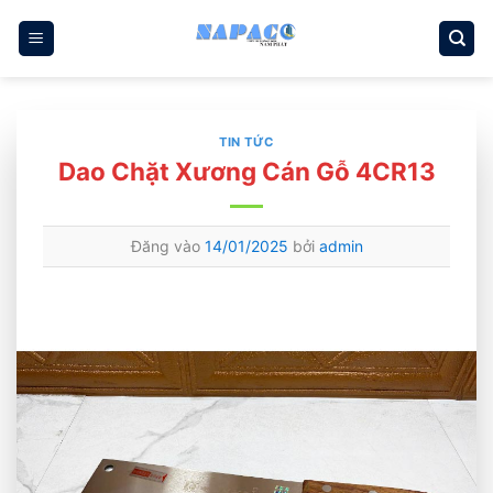
Bỏ
qua
nội
dung
TIN TỨC
Dao Chặt Xương Cán Gỗ 4CR13
Đăng vào
14/01/2025
bởi
admin