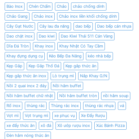
Bào Inox
Chén Chấm
Chảo
chảo chống dính
Chảo Gang
Chảo inox
Chảo inox liền khối chống dính
Cây Gạt Nước
Cây lau đa năng
dao bếp
Dao bếp cán nhựa
Dao chặt inox
Dao kiwi
Dao Kiwi Thái 511 Cán Vàng
Dĩa Đá Tròn
Khay inox
Khay Nhật Có Tay Cầm
Khay đựng dụng cụ
Kéo Bếp Đa Năng
kéo nhà bếp
Kẹp Gắp
Kẹp Gắp Thố Đá
Kẹp gắp thức ăn
Kẹp gắp thức ăn inox
Lò trụng mì
Nắp Khay G/N
Nồi 2 quai inox 2 đáy
Nồi hâm buffet
Nồi hâm buffet chữ nhật
Nồi hâm buffet tròn
nồi hâm soup
Rổ inox
thùng rác
Thùng rác inox
thùng rác nhựa
vá
Vợt mì
Vợt trụng mì
xe phục vụ
Xe Đẩy Rượu
xe đẩy thức ăn
xô đá
Xô ướp rượu inox
Xúc Bánh Pizza
Đèn hâm nóng thức ăn