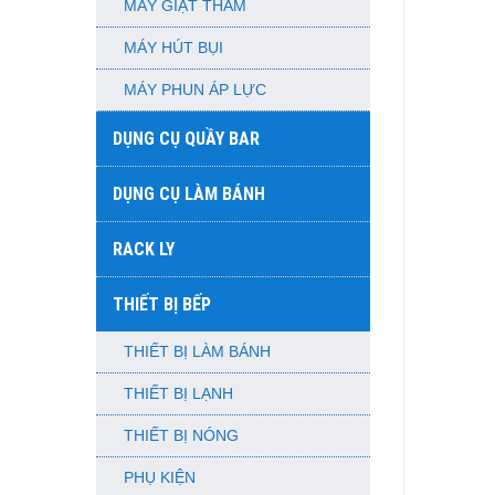
MÁY GIẶT THẢM
MÁY HÚT BỤI
MÁY PHUN ÁP LỰC
DỤNG CỤ QUẦY BAR
DỤNG CỤ LÀM BÁNH
RACK LY
THIẾT BỊ BẾP
THIẾT BỊ LÀM BÁNH
THIẾT BỊ LẠNH
THIẾT BỊ NÓNG
PHỤ KIỆN