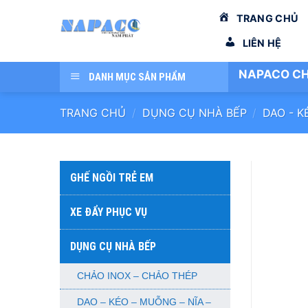
Bỏ
TRANG CHỦ
qua
nội
LIÊN HỆ
dung
NAPACO CH
DANH MỤC SẢN PHẨM
TRANG CHỦ
/
DỤNG CỤ NHÀ BẾP
/
DAO - K
GHẾ NGỒI TRẺ EM
XE ĐẨY PHỤC VỤ
DỤNG CỤ NHÀ BẾP
CHẢO INOX – CHẢO THÉP
DAO – KÉO – MUỖNG – NĨA –