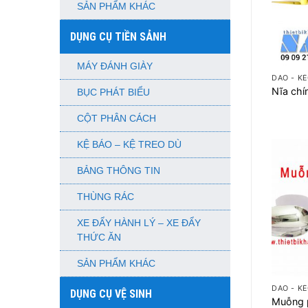
SẢN PHẨM KHÁC
DỤNG CỤ TIỀN SẢNH
+
MÁY ĐÁNH GIÀY
DAO - KÉ
Nĩa chí
BỤC PHÁT BIỂU
CỘT PHÂN CÁCH
KỆ BÁO – KỆ TREO DÙ
BẢNG THÔNG TIN
THÙNG RÁC
XE ĐẨY HÀNH LÝ – XE ĐẨY
THỨC ĂN
SẢN PHẨM KHÁC
+
DAO - KÉ
DỤNG CỤ VỆ SINH
Muỗng 