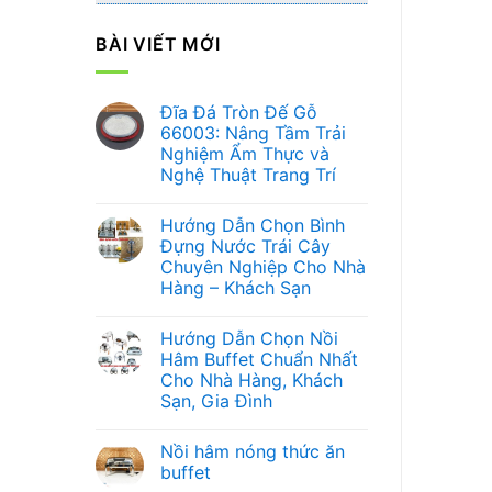
BÀI VIẾT MỚI
Đĩa Đá Tròn Đế Gỗ
66003: Nâng Tầm Trải
Nghiệm Ẩm Thực và
Nghệ Thuật Trang Trí
Không
có
Hướng Dẫn Chọn Bình
bình
luận
Đựng Nước Trái Cây
ở
Chuyên Nghiệp Cho Nhà
Đĩa
Đá
Hàng – Khách Sạn
Tròn
Đế
Không
Gỗ
có
Hướng Dẫn Chọn Nồi
66003:
bình
Nâng
luận
Hâm Buffet Chuẩn Nhất
ở
Tầm
Cho Nhà Hàng, Khách
Hướng
Trải
Dẫn
Nghiệm
Sạn, Gia Đình
Chọn
Ẩm
Bình
Không
Thực
Đựng
có
và
Nồi hâm nóng thức ăn
Nước
bình
Nghệ
Trái
luận
Thuật
buffet
ở
Cây
Trang