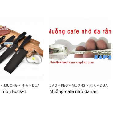
+
 - MUỖNG - NĨA - ĐŨA
DAO - KÉO - MUỖNG - NĨA - ĐŨA
5 món Buck-T
Muỗng cafe nhỏ da rắn