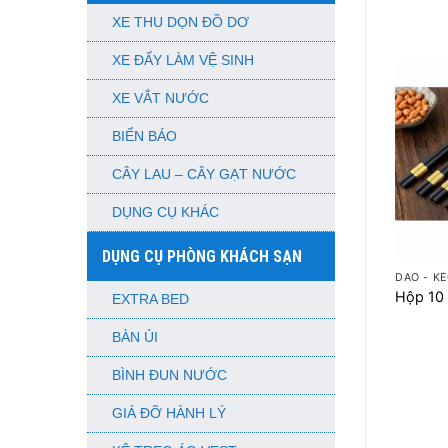
XE THU DỌN ĐỒ DƠ
XE ĐẨY LÀM VỆ SINH
XE VẮT NƯỚC
BIỂN BÁO
CÂY LAU – CÂY GẠT NƯỚC
DỤNG CỤ KHÁC
+
DỤNG CỤ PHÒNG KHÁCH SẠN
DAO - KÉ
Hộp 10 
EXTRA BED
BÀN ỦI
BÌNH ĐUN NƯỚC
GIÁ ĐỠ HÀNH LÝ