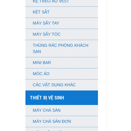
KỆ TREO ÁO VEST
KÉT SẮT
MÁY SẤY TAY
MÁY SẤY TÓC
THÙNG RÁC PHÒNG KHÁCH
SẠN
MINI BAR
MÓC ÁO
CÁC VẬT DỤNG KHÁC
THIẾT BỊ VỆ SINH
MÁY CHÀ SÀN
MÁY CHÀ SÀN ĐƠN