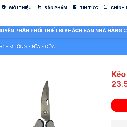
GIỚI THIỆU
SẢN PHẨM
TIN TỨC
CHÍNH
UYÊN PHÂN PHỐI THIẾT BỊ KHÁCH SẠN NHÀ HÀNG C
ÉO - MUỖNG - NĨA - ĐŨA
Kéo
23.