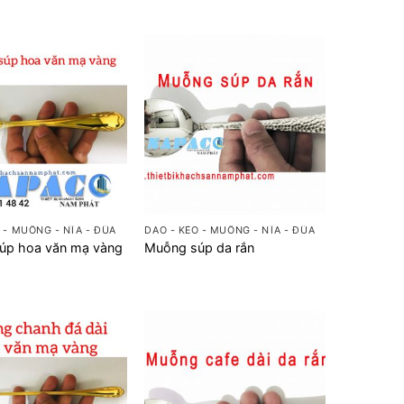
+
 - MUỖNG - NĨA - ĐŨA
DAO - KÉO - MUỖNG - NĨA - ĐŨA
úp hoa văn mạ vàng
Muỗng súp da rắn