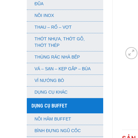
ĐŨA
NỒI INOX
THAU – RỔ – VỢT
THỚT NHỰA, THỚT GỖ,
THỚT THÉP
THÙNG RÁC NHÀ BẾP
VÁ – SẠN – KẸP GẮP – BÚA
VỈ NƯỚNG BÒ
DỤNG CỤ KHÁC
DỤNG CỤ BUFFET
NỒI HÂM BUFFET
BÌNH ĐỰNG NGŨ CỐC