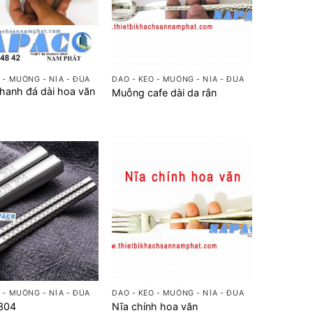
+
 - MUỖNG - NĨA - ĐŨA
DAO - KÉO - MUỖNG - NĨA - ĐŨA
hanh đá dài hoa văn
Muỗng cafe dài da rắn
+
 - MUỖNG - NĨA - ĐŨA
DAO - KÉO - MUỖNG - NĨA - ĐŨA
 304
Nĩa chính hoa văn