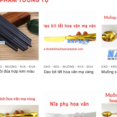
 PHẨM TƯƠNG TỰ
+
+
O - MUỖNG - NĨA - ĐŨA
DAO - KÉO - MUỖNG - NĨA - ĐŨA
DAO - KÉO
ôi đủa hợp kim màu
Dao bít tết hoa văn mạ vàng
Muỗng s