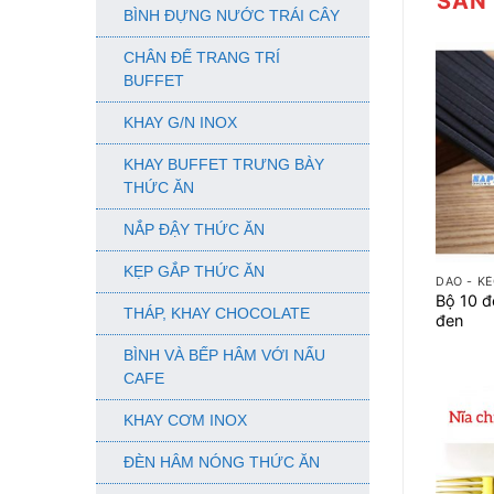
SẢN
BÌNH ĐỰNG NƯỚC TRÁI CÂY
CHÂN ĐẾ TRANG TRÍ
BUFFET
KHAY G/N INOX
KHAY BUFFET TRƯNG BÀY
THỨC ĂN
NẮP ĐẬY THỨC ĂN
+
KẸP GẮP THỨC ĂN
DAO - KÉ
Bộ 10 đ
THÁP, KHAY CHOCOLATE
đen
BÌNH VÀ BẾP HÂM VỚI NẤU
CAFE
KHAY CƠM INOX
ĐÈN HÂM NÓNG THỨC ĂN