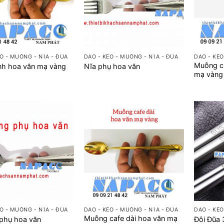
+
+
O - MUỖNG - NĨA - ĐŨA
DAO - KÉO - MUỖNG - NĨA - ĐŨA
DAO - KÉO
Muỗng c
nh hoa văn mạ vàng
Nĩa phụ hoa văn
mạ vàng
+
+
O - MUỖNG - NĨA - ĐŨA
DAO - KÉO - MUỖNG - NĨA - ĐŨA
DAO - KÉO
Muỗng cafe dài hoa văn mạ
phụ hoa văn
Đôi Đũa