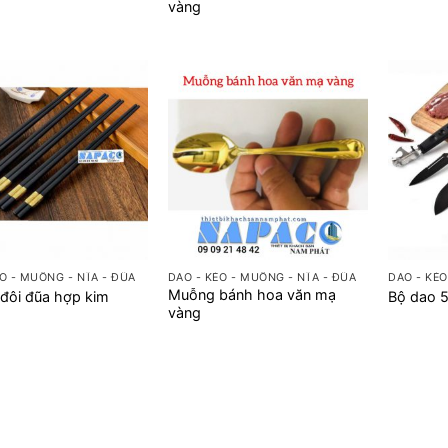
vàng
+
+
O - MUỖNG - NĨA - ĐŨA
DAO - KÉO - MUỖNG - NĨA - ĐŨA
DAO - KÉO
Muỗng bánh hoa văn mạ
đôi đũa hợp kim
Bộ dao 
vàng