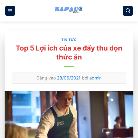
Bỏ
qua
nội
dung
TIN TỨC
Top 5 Lợi ích của xe đẩy thu dọn
thức ăn
Đăng vào
28/06/2021
bởi
admin