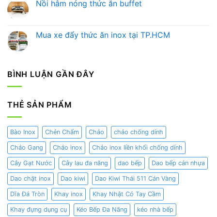
Nồi hâm nóng thức ăn buffet
Tầm
Chọn
bình
Trải
Bình
luận
Không
Nghiệm
Đựng
ở
có
Ẩm
Nước
Hướng
bình
Thực
Trái
Dẫn
luận
Mua xe đẩy thức ăn inox tại TP.HCM
và
Cây
Chọn
ở
Nghệ
Chuyên
Nồi
Nồi
Không
Thuật
Nghiệp
Hâm
hâm
có
Trang
Cho
Buffet
nóng
bình
Trí
Nhà
Chuẩn
thức
luận
Hàng
Nhất
ăn
ở
BÌNH LUẬN GẦN ĐÂY
–
Cho
buffet
Mua
Khách
Nhà
xe
Sạn
Hàng,
đẩy
Khách
thức
Sạn,
ăn
THẺ SẢN PHẨM
Gia
inox
Đình
tại
TP.HCM
Bào Inox
Chén Chấm
Chảo
chảo chống dính
Chảo Gang
Chảo inox
Chảo inox liền khối chống dính
Cây Gạt Nước
Cây lau đa năng
dao bếp
Dao bếp cán nhựa
Dao chặt inox
Dao kiwi
Dao Kiwi Thái 511 Cán Vàng
Dĩa Đá Tròn
Khay inox
Khay Nhật Có Tay Cầm
Khay đựng dụng cụ
Kéo Bếp Đa Năng
kéo nhà bếp