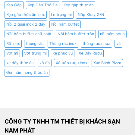
Kẹp Gắp
Kẹp Gắp Thố Đá
Kẹp gắp thức ăn
Kẹp gắp thức ăn inox
Lò trụng mì
Nắp Khay G/N
Nồi 2 quai inox 2 đáy
Nồi hâm buffet
Nồi hâm buffet chữ nhật
Nồi hâm buffet tròn
nồi hâm soup
Rổ inox
thùng rác
Thùng rác inox
thùng rác nhựa
vá
Vợt mì
Vợt trụng mì
xe phục vụ
Xe Đẩy Rượu
xe đẩy thức ăn
xô đá
Xô ướp rượu inox
Xúc Bánh Pizza
Đèn hâm nóng thức ăn
CÔNG TY TNHH TM THIẾT BỊ KHÁCH SẠN
NAM PHÁT