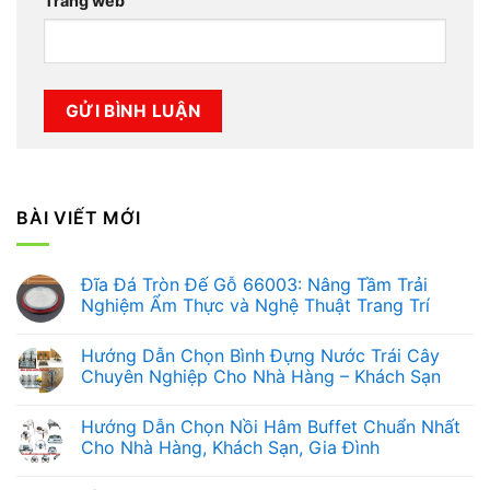
Trang web
BÀI VIẾT MỚI
Đĩa Đá Tròn Đế Gỗ 66003: Nâng Tầm Trải
Nghiệm Ẩm Thực và Nghệ Thuật Trang Trí
Không
có
Hướng Dẫn Chọn Bình Đựng Nước Trái Cây
bình
luận
Chuyên Nghiệp Cho Nhà Hàng – Khách Sạn
ở
Đĩa
Không
Đá
có
Hướng Dẫn Chọn Nồi Hâm Buffet Chuẩn Nhất
Tròn
bình
Đế
luận
Cho Nhà Hàng, Khách Sạn, Gia Đình
Gỗ
ở
66003:
Hướng
Không
Nâng
Dẫn
có